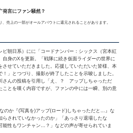
”発言にファン騒然？
り、売上の一部がオールアバウトに還元されることがあります。
レビ朝日系）にに「コードナンバー：シックス（宮本紅
、自身のXを更新。「戦隊に続き仮面ライダーの世界に
をさせていただきました。応援していただいた皆様、本
で！」とつづり、撮影が終了したことを示唆しました。
川さんの投稿を引用し「え、？ アップしちゃっただ
たことを嘆く内容ですが、ファンの中には一瞬、別の意
なのか『(写真を)アップ(ロード)しちゃっただと…』な
知らされていなかったのか」「あっさり退場したな
可能性もワンチャン…？」などの声が寄せられていま