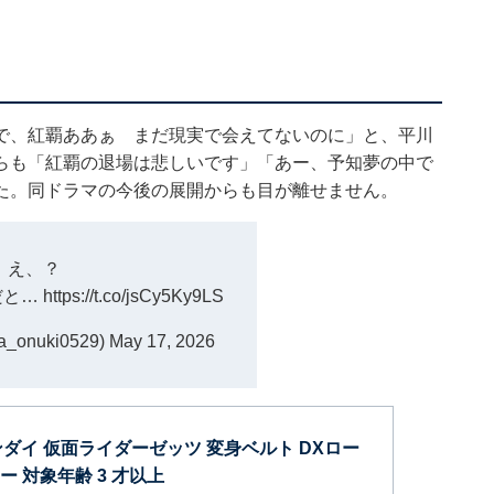
で、紅覇ああぁ まだ現実で会えてないのに」と、平川
らも「紅覇の退場は悲しいです」「あー、予知夢の中で
た。同ドラマの今後の展開からも目が離せません。
え、？
だと…
https://t.co/jsCy5Ky9LS
_onuki0529)
May 17, 2026
 [バンダイ 仮面ライダーゼッツ 変身ベルト DXロー
 対象年齢 3 才以上