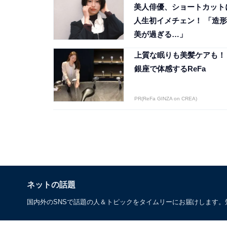
美人俳優、ショートカット
人生初イメチェン！ 「造形
美が過ぎる…」
上質な眠りも美髪ケアも！
銀座で体感するReFa
PR(ReFa GINZA on CREA)
ネットの話題
国内外のSNSで話題の人＆トピックをタイムリーにお届けします