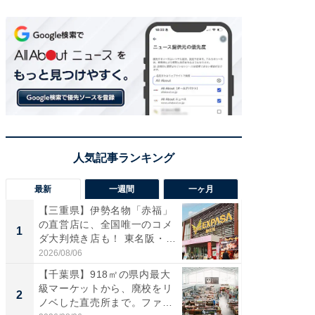
最新
一週間
一ヶ月
【三重県】伊勢名物「赤福」
【兵庫
の直営店に、全国唯一のコメ
ーメン
1
1
ダ大判焼き店も！ 東名阪・
再現した
伊...
道...
2026/08/06
2026/08/0
【千葉県】918㎡の県内最大
ステラ
級マーケットから、廃校をリ
詰め放題
2
2
ノベした直売所まで。ファ
00円で「