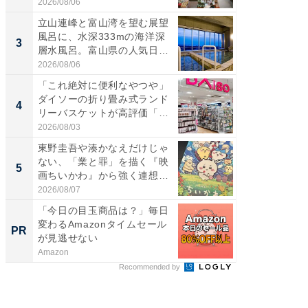
ー...
2026/08/06
2026/08/0
立山連峰と富山湾を望む展望
「面白
風呂に、水深333mの海洋深
入〜」
3
3
層水風呂。富山県の人気日
プラン
帰...
題。“さま
2026/08/06
2026/08/0
「これ絶対に便利なやつや」
「これ
ダイソーの折り畳み式ランド
ダイソ
4
4
リーバスケットが高評価「使
リーバ
わ...
わ...
2026/08/03
2026/08/0
東野圭吾や湊かなえだけじゃ
「100
ない、「業と罪」を描く『映
スタン
5
5
画ちいかわ』から強く連想し
ュックが
た...
2026/08/07
2026/08/0
「今日の目玉商品は？」毎日
すべて
変わるAmazonタイムセール
るその
PR
PR
が見逃せない
Amazon
COCO VIL
Recommended by