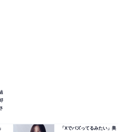
結
好
さ
」
「Xでバズってるみたい」美