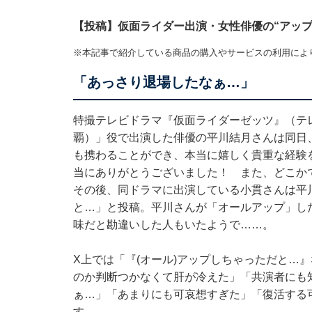
【投稿】仮面ライダー出演・女性俳優の“アップ
※本記事で紹介している商品の購入やサービスの利用によ
「あっさり退場したなぁ…」
特撮テレビドラマ『仮面ライダーゼッツ』（テ
覇）」役で出演した俳優の平川結月さんは同日
も携わることができ、本当に嬉しく貴重な経験
当にありがとうございました！ また、どこか
その後、同ドラマに出演している小貫さんは平
と…」と投稿。平川さんが「オールアップ」し
味だと勘違いした人もいたようで……。
X上では「『(オール)アップしちゃっただと…』
のか判断つかなくて肝が冷えた」「共演者にも
ぁ…」「あまりにも可哀想すぎた」「復活する
す。