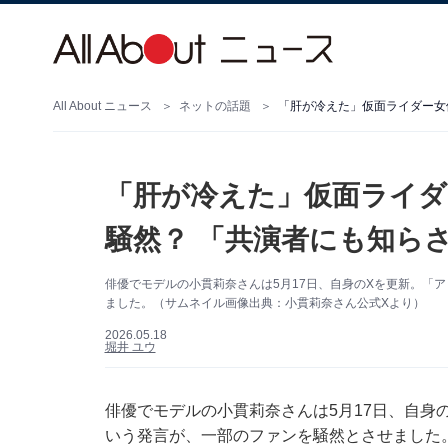
All About ニュース
ネットの話題
「肝が冷えた」仮面ライダー女
「肝が冷えた」仮面ライダ
騒然？ 「共演者にも知ら
俳優でモデルの小貫莉奈さんは5月17日、自身のXを更新。「
ました。（サムネイル画像出典：小貫莉奈さん公式Xより）
2026.05.18
堀井 ユウ
俳優でモデルの小貫莉奈さんは5月17日、自身のX
いう発言が、一部のファンを騒然とさせました