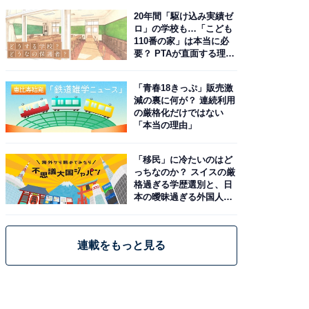
20年間「駆け込み実績ゼ
ロ」の学校も…「こども
110番の家」は本当に必
要？ PTAが直面する理想
と現実
「青春18きっぷ」販売激
減の裏に何が？ 連続利用
の厳格化だけではない
「本当の理由」
「移民」に冷たいのはど
っちなのか？ スイスの厳
格過ぎる学歴選別と、日
本の曖昧過ぎる外国人政
策
連載をもっと見る