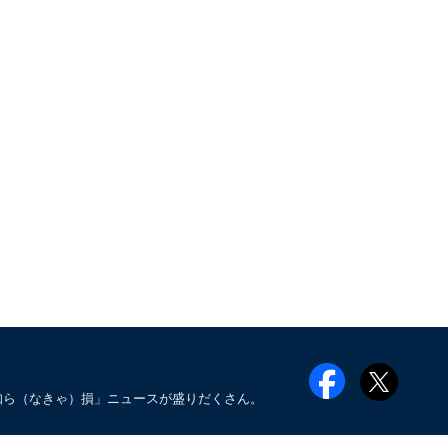
知ら（なきゃ）損」ニュースが盛りだくさん。