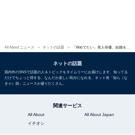
All About ニュース
ネットの話題
「Wめでたい」美人俳優、結婚＆妊娠を発表。「私の大好きなヒロインです！」「まさかご結婚とは……」
ネットの話題
国内外のSNSで話題の人＆トピックをタイムリーにお届けします。知ってる
だけでちょっと得する、なんだか楽しい気分になれる、ネット発「知ら（な
きゃ）損」ニュースが盛りだくさん。
関連サービス
All About
All About Japan
イチオシ