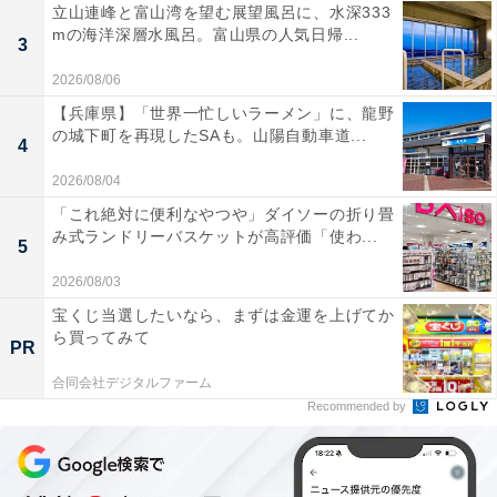
立山連峰と富山湾を望む展望風呂に、水深333
mの海洋深層水風呂。富山県の人気日帰...
3
2026/08/06
【兵庫県】「世界一忙しいラーメン」に、龍野
の城下町を再現したSAも。山陽自動車道...
4
2026/08/04
「これ絶対に便利なやつや」ダイソーの折り畳
み式ランドリーバスケットが高評価「使わ...
5
2026/08/03
宝くじ当選したいなら、まずは金運を上げてか
ら買ってみて
PR
合同会社デジタルファーム
Recommended by