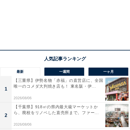
最新
一週間
一ヶ月
【三重県】伊勢名物「赤福」の直営店に、全国
唯一のコメダ大判焼き店も！ 東名阪・伊...
1
2026/08/06
【千葉県】918㎡の県内最大級マーケットか
ら、廃校をリノベした直売所まで。ファー...
2
2026/08/06