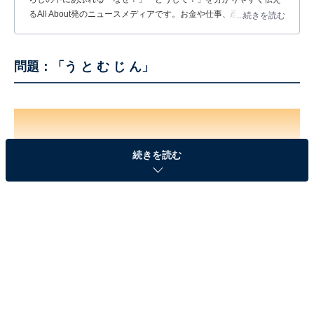
るAll About発のニュースメディアです。お金や仕事、恋愛、ITに関
...続きを読む
する疑問に対して専門家が分かりやすく回答するほか、エンタメ情
報やSNSで話題のトピックスを紹介しています。
問題：「う と む じ ん」
続きを読む