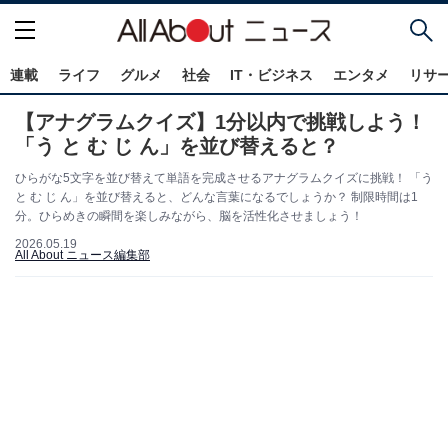
連載
ライフ
グルメ
社会
IT・ビジネス
エンタメ
リサ
【アナグラムクイズ】1分以内で挑戦しよう！
「う と む じ ん」を並び替えると？
ひらがな5文字を並び替えて単語を完成させるアナグラムクイズに挑戦！ 「う
と む じ ん」を並び替えると、どんな言葉になるでしょうか？ 制限時間は1
分。ひらめきの瞬間を楽しみながら、脳を活性化させましょう！
2026.05.19
All About ニュース編集部