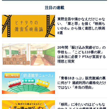
注目の連載
東野圭吾や湊かなえだけじゃな
い、「業と罪」を描く『映画ち
いかわ』から強く連想した映画
8選
20年間「駆け込み実績ゼロ」の
学校も…「こども110番の家」
は本当に必要？ PTAが直面する
理想と現実
「青春18きっぷ」販売激減の裏
に何が？ 連続利用の厳格化だけ
ではない「本当の理由」
「移民」に冷たいのはどっちな
のか？ スイスの厳格過ぎる学歴