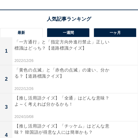
こちらもおすすめ
【並び替えクイズ】「り こ て ん も」を並び替
えると？ 1分以内で挑戦しよう
最新
一週間
一ヶ月
「一方通行」と「指定方向外進行禁止」正しい
標識はどっち？【道路標識クイズ】
1
2022/12/26
「黄色の点滅」と「赤色の点滅」の違い、分か
1
2
る？【道路標識クイズ】
2
2022/12/26
【推し活用語クイズ】「全通」はどんな意味？
よ～く考えれば分かるかも！
3
2024/10/08
【推し活用語クイズ】「チッケム」はどんな意
味？ 韓国語が得意な人には簡単かも？
4