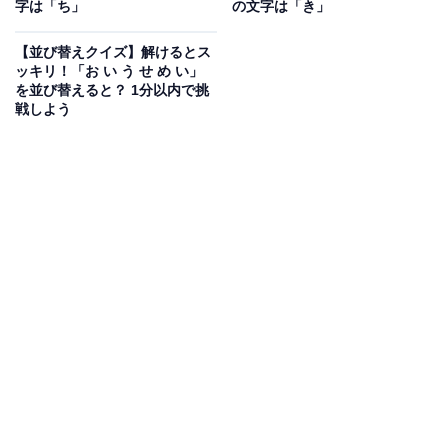
字は「ち」
の文字は「き」
【並び替えクイズ】解けるとス
次ページ
正解を見る
ッキリ！「お い う せ め い」
を並び替えると？ 1分以内で挑
戦しよう