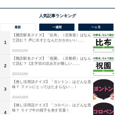
こちらもおすすめ
【並び替えクイズ】解けるとスッキリ！「お い
最新
一週間
一ヶ月
う せ め い」を並び替えると？ 1分以内で挑戦
しよう
【難読駅名クイズ】「比布」（北海道）はなん
て読む？ 声に出すとなんだかかわいい…...
1
2024/12/02
【難読駅名クイズ】「祝園」（京都府）はなん
て読む？ 1文字目の読み方が難しい……
2
2024/12/06
【推し活用語クイズ】「ヨントン」はどんな意
1
2
味？ ファンにとってはたまらない…！
3
2024/10/09
【推し活用語クイズ】「コロペン」はどんな意
味？ ライブ中の様子を表す言葉！
4