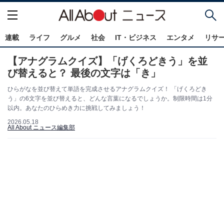
連載
ライフ
グルメ
社会
IT・ビジネス
エンタメ
リサ
【アナグラムクイズ】「げくろどきう」を並
び替えると？ 最後の文字は「き」
ひらがなを並び替えて単語を完成させるアナグラムクイズ！ 「げくろどき
う」の6文字を並び替えると、どんな言葉になるでしょうか。制限時間は1分
以内。あなたのひらめき力に挑戦してみましょう！
2026.05.18
All About ニュース編集部