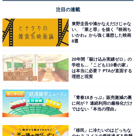
注目の連載
東野圭吾や湊かなえだけじゃな
い、「業と罪」を描く『映画ち
いかわ』から強く連想した映画
8選
20年間「駆け込み実績ゼロ」の
学校も…「こども110番の家」
は本当に必要？ PTAが直面する
理想と現実
「青春18きっぷ」販売激減の裏
に何が？ 連続利用の厳格化だけ
ではない「本当の理由」
「移民」に冷たいのはどっちな
のか？ スイスの厳格過ぎる学歴