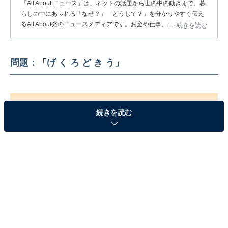
「All About ニュース」は、ネットの話題から世の中の動きまで、暮
らしの中にあふれる「なぜ？」「どうして？」を分かりやすく伝え
るAll About発のニュースメディアです。お金や仕事、恋愛、ITに関
...続きを読む
する疑問に対して専門家が分かりやすく回答するほか、エンタメ情
報やSNSで話題のトピックスを紹介しています。
問題：「げ く ろ ど き う」
続きを読む