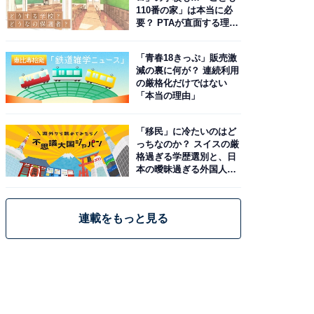
110番の家」は本当に必
要？ PTAが直面する理想
と現実
「青春18きっぷ」販売激
減の裏に何が？ 連続利用
の厳格化だけではない
「本当の理由」
「移民」に冷たいのはど
っちなのか？ スイスの厳
格過ぎる学歴選別と、日
本の曖昧過ぎる外国人政
策
連載をもっと見る