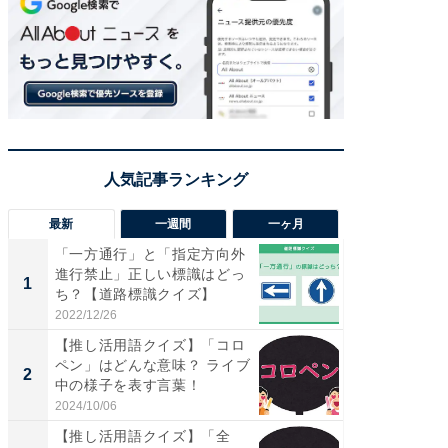
最新
一週間
一ヶ月
「一方通行」と「指定方向外
【兵庫
進行禁止」正しい標識はどっ
ーメン
1
1
ち？【道路標識クイズ】
再現した
道...
2022/12/26
2026/08/0
【推し活用語クイズ】「コロ
ステラ
ペン」はどんな意味？ ライブ
詰め放題
2
2
中の様子を表す言葉！
00円で「
2024/10/06
2026/08/0
【推し活用語クイズ】「全
「面白