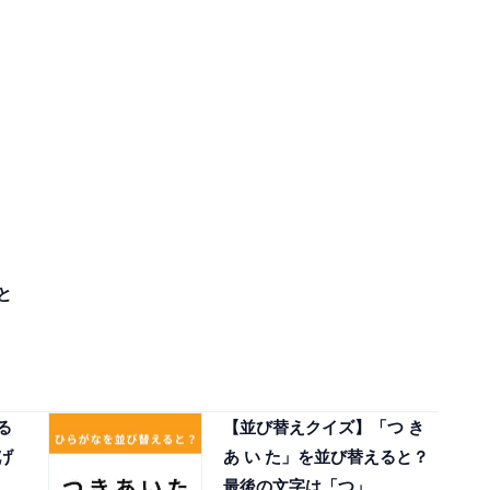
と
」
る
【並び替えクイズ】「つ き
げ
あ い た」を並び替えると？
最後の文字は「つ」