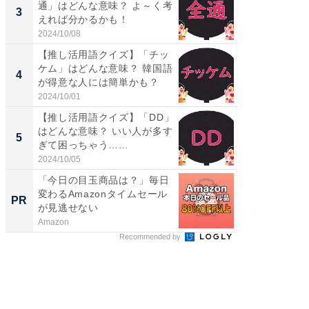
通」はどんな意味？ よ～く考
入〜」
3
3
えれば分かるかも！
プラン
題。“さま
2024/10/08
2026/08/0
【推し活用語クイズ】「チッ
「これ
ケム」はどんな意味？ 韓国語
ダイソ
4
4
が得意な人には簡単かも？
リーバ
わ...
2024/10/01
2026/08/0
【推し活用語クイズ】「DD」
「100
はどんな意味？ いい人が多す
スタン
5
5
ぎて困っちゃう……
ュックが
2024/10/05
2026/08/0
「今日の目玉商品は？」毎日
一橋・
変わるAmazonタイムセール
らが語
PR
PR
が見逃せない
貫教育
Amazon
一橋大学
Recommended by