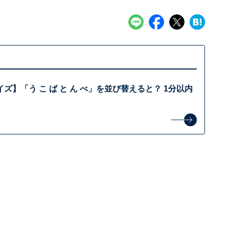
ズ】「う こ ば と ん べ」を並び替えると？ 1分以内