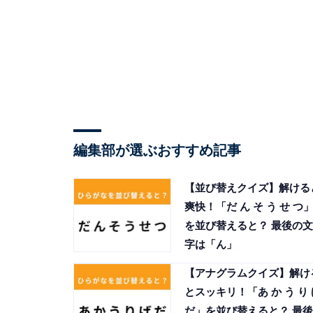
編集部が選ぶおすすめ記事
【並び替えクイズ】解ける
爽快！「だ ん そ う せ つ
を並び替えると？ 最後の文
字は「ん」
【アナグラムクイズ】解け
とスッキリ！「あ か う り 
だ」を並び替えると？ 最後