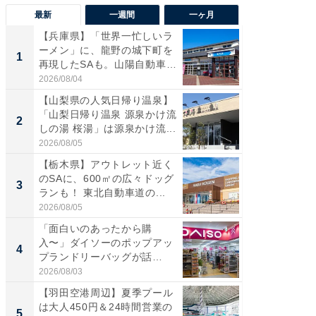
最新
一週間
一ヶ月
【兵庫県】「世界一忙しいラ
「気に
ーメン」に、龍野の城下町を
る〜」3
1
1
再現したSAも。山陽自動車
バー」
道...
好...
2026/08/04
2026/07/3
【山梨県の人気日帰り温泉】
【三重
「山梨日帰り温泉 源泉かけ流
「鈴鹿天
2
2
しの湯 桜湯」は源泉かけ流...
は100
2026/08/05
2026/08/0
【栃木県】アウトレット近く
「ミニオ
のSAに、600㎡の広々ドッグ
ッグ！ 
3
3
ランも！ 東北自動車道の...
ど、夏限
2026/08/05
2026/08/0
「面白いのあったから購
【埼玉
入〜」ダイソーのポップアッ
「行田天
4
4
プランドリーバッグが話
は和の
題。“さま...
が...
2026/08/03
2026/08/0
【羽田空港周辺】夏季プール
【石川
は大人450円＆24時間営業の
湯】「天
5
5