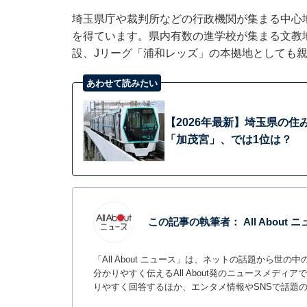
埼玉県庁や裁判所などの行政機関が集まる中心
を得ています。県内有数の進学校が集まる文教
設、Jリーグ「浦和レッズ」の本拠地としても
あわせて読みたい
【2026年最新】埼玉県の住
「加茂宮」、では1位は？
この記事の執筆者：
All About
「All About ニュース」は、ネットの話題から
分かりやすく伝えるAll About発のニュースメデ
りやすく回答するほか、エンタメ情報やSNSで話題