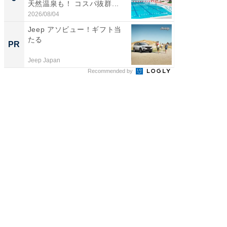
天然温泉も！ コスパ抜群...
賀ゆめ
お...
2026/08/04
2026/08/0
Jeep アソビュー！ギフト当
全国の
たる
付きの
PR
PR
Jeep Japan
COCO VIL
Recommended by