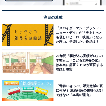
注目の連載
こちらもおすすめ
『スパイダーマン：ブランド・
ニュー・デイ』が「史上もっと
【2026年最新】埼玉県の住みここち（自治体）
も優しいヒーロー映画」になっ
ランキング！ 2位は「さいたま市中央区」、で
た理由。予習したい作品は？
は1位は？
20年間「駆け込み実績ゼロ」の
学校も…「こども110番の家」
は本当に必要？ PTAが直面する
理想と現実
「青春18きっぷ」販売激減の裏
1
2
に何が？ 連続利用の厳格化だけ
ではない「本当の理由」