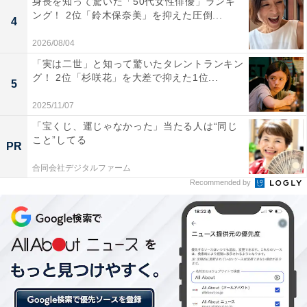
身長を知って驚いた「50代女性俳優」ランキ
ング！ 2位「鈴木保奈美」を抑えた圧倒...
「All About ニュース」は、ネットの話題から世の中の動きまで、暮
4
らしの中にあふれる「なぜ？」「どうして？」を分かりやすく伝え
2026/08/04
るAll About発のニュースメディアです。お金や仕事、恋愛、ITに関
...続きを読む
する疑問に対して専門家が分かりやすく回答するほか、エンタメ情
「実は二世」と知って驚いたタレントランキン
報やSNSで話題のトピックスを紹介しています。
グ！ 2位「杉咲花」を大差で抑えた1位...
5
10位までの全ランキング結果を見
2025/11/07
次ページ
る
「宝くじ、運じゃなかった」当たる人は“同じ
こと”してる
PR
合同会社デジタルファーム
Recommended by