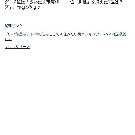
グ！ 2位は「さいたま市浦和
位「川越」を抑えた1位は？
区」、では1位は？
関連リンク
1位：浦和（JR京浜東北線）
「いい部屋ネット 街の住みここち＆住みたい街ランキング2026＜埼玉県版
＞」
プレスリリース