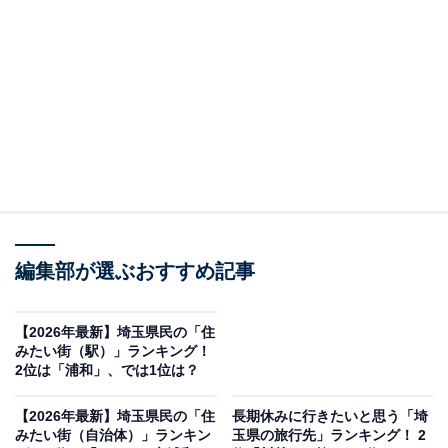
2位は、埼玉新都市交通伊奈線（ニューシャトル）の加
茂宮（かものみや）駅でした。
駅周辺の再開発やマンション建設により利用者が大幅に
増加しており、美しく整備された街並みはさいたま市の
副都心景観拠点にも指定されています。
編集部が選ぶおすすめ記事
【2026年最新】埼玉県民の「住
みたい街（駅）」ランキング！
2位は「浦和」、では1位は？
【2026年最新】埼玉県民の「住
長期休みに行きたいと思う「埼
みたい街（自治体）」ランキン
玉県の旅行先」ランキング！ 2