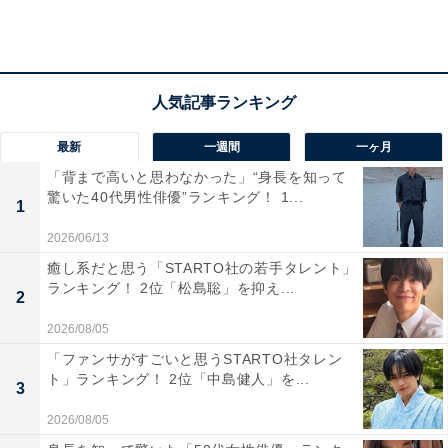
浦和駅（写真はイメージです）
1位は、6年連続でトップに輝いた、JR京浜東北線の浦和
駅でした。
最新
一週間
一ヶ月
JR線4路線が乗り入れる交通利便性の高さに加え、大型
「背まで高いと思わなかった」“身長を知って
商業施設や文教都市としての充実した教育・文化施設が
驚いた40代男性俳優”ランキング！ 1...
1
高く評価されています。
2026/06/13
あわせて読みたい
癒し系だと思う「STARTO社の若手タレント」
ランキング！ 2位「松島聡」を抑え...
【2026年最新】埼玉県民の「住みたい街
2
（駅）」ランキング！ 2位は「浦和」、では1
位は？
2026/08/05
「ファンサがすごいと思うSTARTO社タレン
ト」ランキング！ 2位「中島健人」を...
3
この記事の執筆者：
All About ニュース編集
2026/08/05
部