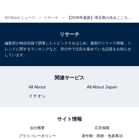
All About ニュース
リサーチ
【2026年最新】埼玉県の住みここち（駅）ランキング！ 2位はニューシャトル「加茂宮」、では1位は？
リサーチ
編集部が独自目線で調査したトピックスをはじめ、最新のリリース情報、ト
レンドに関するランキングなど、世の中で注目を集めている話題をお知らせ
しています。
関連サービス
All About
All About Japan
イチオシ
サイト情報
会社概要
広告掲載
プライバシーポリシー
著作権・商標・免責事項