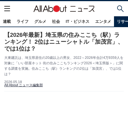
連載
ライフ
グルメ
社会
IT・ビジネス
エンタメ
リサ
【2026年最新】埼玉県の住みここち（駅）ラ
ンキング！ 2位はニューシャトル「加茂宮」、
では1位は？
大東建託は、埼玉県居住の20歳以上の男女、2022～2026年合計4万9359人を
対象に「いい部屋ネット 街の住みここちランキング2026＜埼玉県版＞」に関
する調査を実施。住みここち（駅）ランキングの2位は「加茂宮」、では1位
は？
2026.05.18
All About ニュース編集部