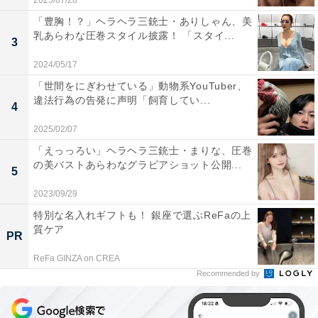
2025/07/28
「豊胸！？」ヘラヘラ三銃士・ありしゃん、美
乳あらわな圧巻スタイル披露！ 「スタイ...
3
2024/05/17
「世間をにぎわせている」動物系YouTuber、
違法行為の告発に声明「飼育してい...
4
2025/02/07
「えっっろい」ヘラヘラ三銃士・まりな、圧巻
の美バストあらわなグラビアショット公開...
5
2023/09/29
特別な名入れギフトも！ 銀座で選ぶReFaの上
質ケア
PR
ReFa GINZA on CREA
Recommended by