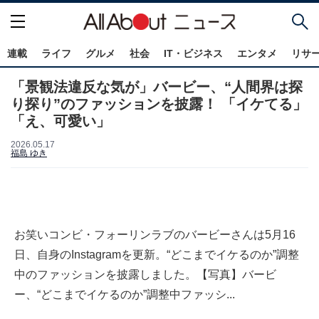
連載
ライフ
グルメ
社会
IT・ビジネス
エンタメ
リサ
「景観法違反な気が」バービー、“人間界は探
り探り”のファッションを披露！ 「イケてる」
「え、可愛い」
2026.05.17
福島 ゆき
お笑いコンビ・フォーリンラブのバービーさんは5月16
日、自身のInstagramを更新。“どこまでイケるのか”調整
中のファッションを披露しました。【写真】バービ
ー、“どこまでイケるのか”調整中ファッシ...