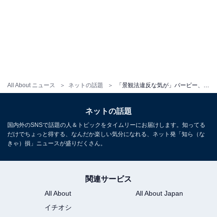
All About ニュース
ネットの話題
「景観法違反な気が」バービー、“人間界は探り探り”のファッションを披露！ 「イケてる」「え、可愛い」
ネットの話題
国内外のSNSで話題の人＆トピックをタイムリーにお届けします。知ってる
だけでちょっと得する、なんだか楽しい気分になれる、ネット発「知ら（な
きゃ）損」ニュースが盛りだくさん。
関連サービス
All About
All About Japan
イチオシ