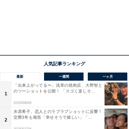
最新
一週間
一ヶ月
「出来上がってる〜」浅草の焼肉店、大野智と
のツーショットを公開！ 「スゴく楽しそ...
1
2026/08/08
水原希子、恋人とのラブラブショットに反響！
交際3年も報告「幸せそうで嬉しい」「...
2