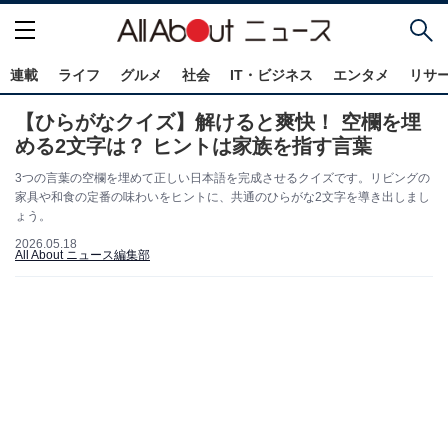
連載
ライフ
グルメ
社会
IT・ビジネス
エンタメ
リサ
【ひらがなクイズ】解けると爽快！ 空欄を埋
める2文字は？ ヒントは家族を指す言葉
3つの言葉の空欄を埋めて正しい日本語を完成させるクイズです。リビングの
家具や和食の定番の味わいをヒントに、共通のひらがな2文字を導き出しまし
ょう。
2026.05.18
All About ニュース編集部