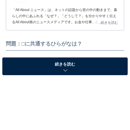
「All About ニュース」は、ネットの話題から世の中の動きまで、暮
らしの中にあふれる「なぜ？」「どうして？」を分かりやすく伝え
るAll About発のニュースメディアです。お金や仕事、恋愛、ITに関
...続きを読む
する疑問に対して専門家が分かりやすく回答するほか、エンタメ情
報やSNSで話題のトピックスを紹介しています。
問題：□に共通するひらがなは？
続きを読む