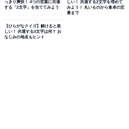
次ページ
正解を見る
っきり爽快！ 4つの言葉に共通
しい！ 共通する2文字を埋めて
する「2文字」を当ててみよう
みよう！ 丸いものから食卓の定
番まで
【ひらがなクイズ】解けると楽
しい！ 共通する3文字は何？ お
なじみの地名もヒント
こちらもおすすめ
【ひらがなクイズ】4つの言葉の空欄に「共通す
る2文字」を埋めて！ 1分以内で挑戦しよう