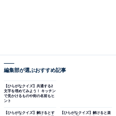
問題：□に共通するひらがなは？
次の言葉に共通して入るひらがなを考えてみましょう。
□□ぼ
□□ぁー
み□□うみ
編集部が選ぶおすすめ記事
ヒント：居間などでゆったりと腰掛けるための背もたれ
がある柔らかい椅子、そして大豆から作られる和の調味
【ひらがなクイズ】共通する2
料をベースにした独特の味わいを思い浮かべてみてくだ
文字を埋めてみよう！ キッチン
で見かけるものや街の名前もヒ
さい。
ント
【ひらがなクイズ】解けるとす
【ひらがなクイズ】解けると楽