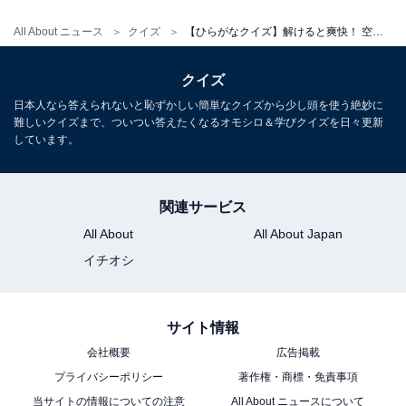
All About ニュース
クイズ
【ひらがなクイズ】解けると爽快！ 空欄を埋める2文字は？ ヒントは家族を指す言葉
クイズ
日本人なら答えられないと恥ずかしい簡単なクイズから少し頭を使う絶妙に
難しいクイズまで、ついつい答えたくなるオモシロ＆学びクイズを日々更新
しています。
関連サービス
All About
All About Japan
イチオシ
サイト情報
会社概要
広告掲載
プライバシーポリシー
著作権・商標・免責事項
当サイトの情報についての注意
All About ニュースについて