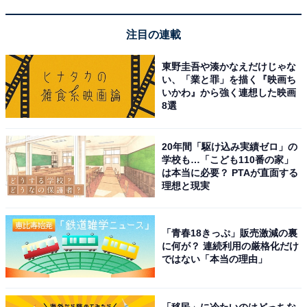
注目の連載
東野圭吾や湊かなえだけじゃな
い、「業と罪」を描く『映画ち
いかわ』から強く連想した映画
8選
20年間「駆け込み実績ゼロ」の
学校も…「こども110番の家」
は本当に必要？ PTAが直面する
理想と現実
「青春18きっぷ」販売激減の裏
に何が？ 連続利用の厳格化だけ
ではない「本当の理由」
「移民」に冷たいのはどっちな