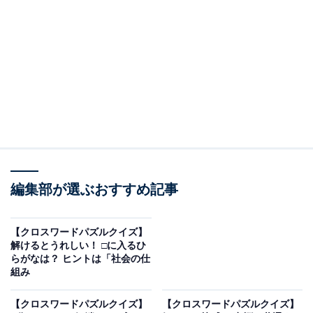
・し・□・わ（縦の言葉）
・か・□・こ・□（横の言葉）
・ぼ・□・ず（縦の言葉）
ヒント：名所を巡る楽しみを思い浮かべてみましょう。
次ページ
正解を見る
編集部が選ぶおすすめ記事
【クロスワードパズルクイズ】
解けるとうれしい！ □に入るひ
らがなは？ ヒントは「社会の仕
組み
【クロスワードパズルクイズ】
【クロスワードパズルクイズ】