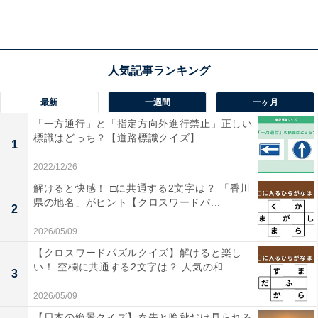
最新
一週間
一ヶ月
「一方通行」と「指定方向外進行禁止」正しい
標識はどっち？【道路標識クイズ】
1
2022/12/26
解けると快感！ □に共通する2文字は？ 「香川
県の地名」がヒント【クロスワードパ...
2
2026/05/09
【クロスワードパズルクイズ】解けると楽し
い！ 空欄に共通する2文字は？ 人気の和...
3
2026/05/09
【日本の絶景クイズ】春先と晩秋だけ見られる