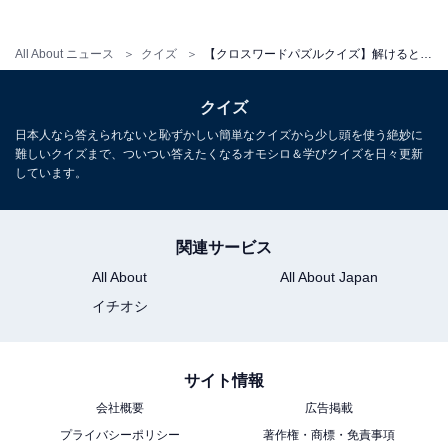
All About ニュース
クイズ
【クロスワードパズルクイズ】解けると快感！ □に入るひらがなは？ ヒントは「旅の楽しみ」
クイズ
日本人なら答えられないと恥ずかしい簡単なクイズから少し頭を使う絶妙に
難しいクイズまで、ついつい答えたくなるオモシロ＆学びクイズを日々更新
しています。
関連サービス
All About
All About Japan
イチオシ
サイト情報
会社概要
広告掲載
プライバシーポリシー
著作権・商標・免責事項