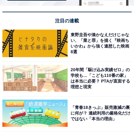
注目の連載
東野圭吾や湊かなえだけじゃな
い、「業と罪」を描く『映画ち
いかわ』から強く連想した映画
8選
20年間「駆け込み実績ゼロ」の
学校も…「こども110番の家」
は本当に必要？ PTAが直面する
理想と現実
「青春18きっぷ」販売激減の裏
に何が？ 連続利用の厳格化だけ
ではない「本当の理由」