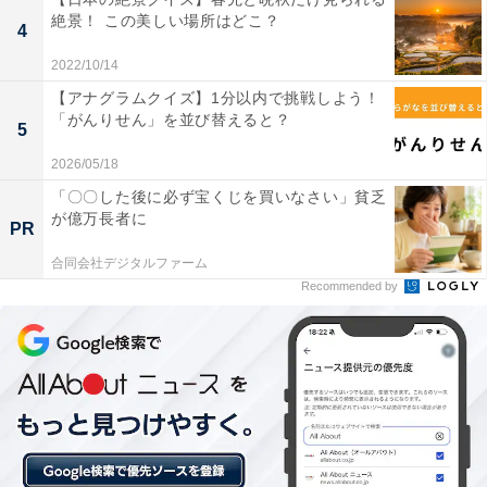
絶景！ この美しい場所はどこ？
4
2022/10/14
【アナグラムクイズ】1分以内で挑戦しよう！
「がんりせん」を並び替えると？
5
2026/05/18
「〇〇した後に必ず宝くじを買いなさい」貧乏
が億万長者に
PR
合同会社デジタルファーム
Recommended by