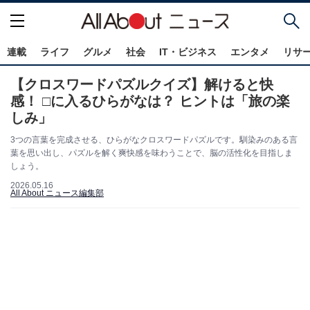
連載
ライフ
グルメ
社会
IT・ビジネス
エンタメ
リサ
【クロスワードパズルクイズ】解けると快
感！ □に入るひらがなは？ ヒントは「旅の楽
しみ」
3つの言葉を完成させる、ひらがなクロスワードパズルです。馴染みのある言
葉を思い出し、パズルを解く爽快感を味わうことで、脳の活性化を目指しま
しょう。
2026.05.16
All About ニュース編集部