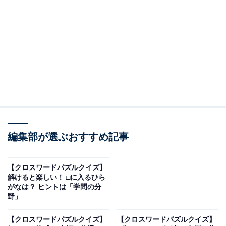
□に入るひらがなは？
・え・□・ご（縦の言葉）
・け・□・ざ・□（横の言葉）
・ざ・□・す（縦の言葉）
ヒント：世の中のお金の流れをイメージしてみましょ
う。
次ページ
正解を見る
編集部が選ぶおすすめ記事
【クロスワードパズルクイズ】
解けると楽しい！ □に入るひら
がなは？ ヒントは「学問の分
野」
【クロスワードパズルクイズ】
【クロスワードパズルクイズ】