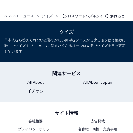
All About ニュース
クイズ
【クロスワードパズルクイズ】解けるとうれしい！ □に入るひらがなは？ ヒントは「社会の仕組み」
クイズ
日本人なら答えられないと恥ずかしい簡単なクイズから少し頭を使う絶妙に
難しいクイズまで、ついつい答えたくなるオモシロ＆学びクイズを日々更新
しています。
関連サービス
All About
All About Japan
イチオシ
サイト情報
会社概要
広告掲載
プライバシーポリシー
著作権・商標・免責事項