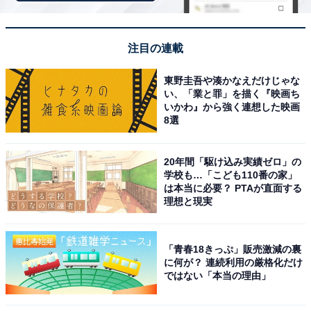
注目の連載
東野圭吾や湊かなえだけじゃな
い、「業と罪」を描く『映画ち
いかわ』から強く連想した映画
8選
20年間「駆け込み実績ゼロ」の
学校も…「こども110番の家」
は本当に必要？ PTAが直面する
理想と現実
「青春18きっぷ」販売激減の裏
に何が？ 連続利用の厳格化だけ
ではない「本当の理由」