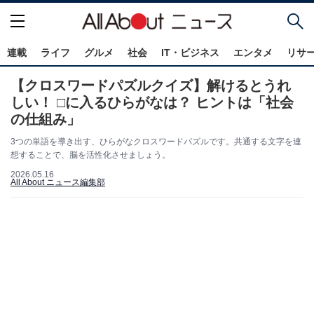
連載
ライフ
グルメ
社会
IT・ビジネス
エンタメ
リサ
【クロスワードパズルクイズ】解けるとうれ
しい！ □に入るひらがなは？ ヒントは「社会
の仕組み」
3つの単語を導き出す、ひらがなクロスワードパズルです。共通する文字を連
想することで、脳を活性化させましょう。
2026.05.16
All About ニュース編集部