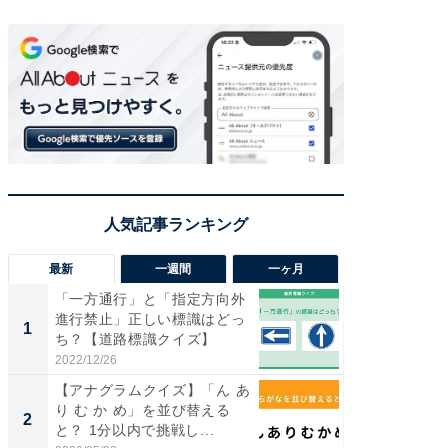
最新
一週間
一ヶ月
「一方通行」と「指定方向外
【兵庫
進行禁止」正しい標識はどっ
ーメン
1
1
ち？【道路標識クイズ】
再現した
道...
2022/12/26
2026/08/0
【アナグラムクイズ】「ん あ
【三重
り む か め」を並び替える
の直営
2
2
と？ 1分以内で挑戦し...
ダ大判焼