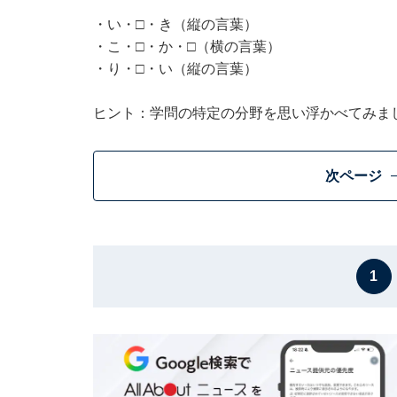
・い・□・き（縦の言葉）
・こ・□・か・□（横の言葉）
・り・□・い（縦の言葉）
ヒント：学問の特定の分野を思い浮かべてみま
次ページ
1