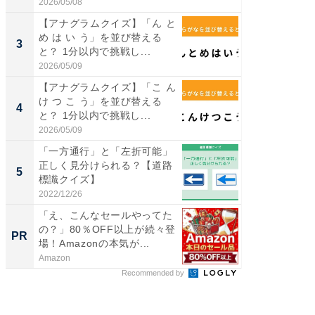
伊...
2026/05/08
2026/08/0
【アナグラムクイズ】「ん と
【千葉県
め は い う」を並び替える
級マー
3
3
と？ 1分以内で挑戦し...
ノベし
ー...
2026/05/09
2026/08/0
【アナグラムクイズ】「こ ん
「100
け つ こ う」を並び替える
スタン
4
4
と？ 1分以内で挑戦し...
ュックが
2026/05/09
2026/08/0
「一方通行」と「左折可能」
立山連
正しく見分けられる？【道路
風呂に、
5
5
標識クイズ】
層水風
帰...
2022/12/26
2026/08/0
「え、こんなセールやってた
GOETH
の？」80％OFF以上が続々登
を組み
PR
PR
場！Amazonの本気が...
Amazon
FINCHI o
Recommended by