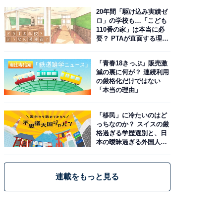
20年間「駆け込み実績ゼ
ロ」の学校も…「こども
110番の家」は本当に必
要？ PTAが直面する理想
と現実
「青春18きっぷ」販売激
減の裏に何が？ 連続利用
の厳格化だけではない
「本当の理由」
「移民」に冷たいのはど
っちなのか？ スイスの厳
格過ぎる学歴選別と、日
本の曖昧過ぎる外国人政
策
連載をもっと見る