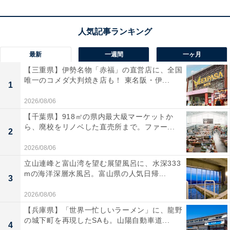
最新
一週間
一ヶ月
【三重県】伊勢名物「赤福」の直営店に、全国
唯一のコメダ大判焼き店も！ 東名阪・伊...
1
2026/08/06
【千葉県】918㎡の県内最大級マーケットか
ら、廃校をリノベした直売所まで。ファー...
2
「DC10WA」の口コミは？
2026/08/06
立山連峰と富山湾を望む展望風呂に、水深333
「DC10WA」には以下のような口コミが寄せられていま
mの海洋深層水風呂。富山県の人気日帰...
3
す。
2026/08/06
【兵庫県】「世界一忙しいラーメン」に、龍野
信頼できるメーカー品で、安心して使うことができ
の城下町を再現したSAも。山陽自動車道...
4