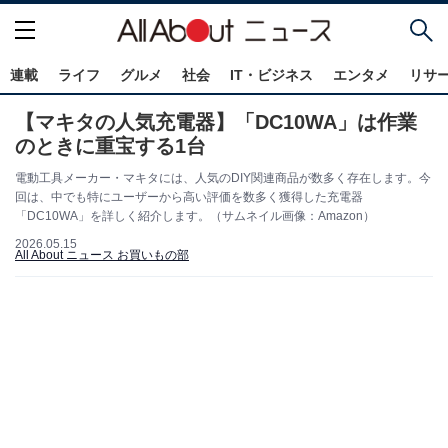
連載
ライフ
グルメ
社会
IT・ビジネス
エンタメ
リサ
【マキタの人気充電器】「DC10WA」は作業
のときに重宝する1台
電動工具メーカー・マキタには、人気のDIY関連商品が数多く存在します。今
回は、中でも特にユーザーから高い評価を数多く獲得した充電器
「DC10WA」を詳しく紹介します。（サムネイル画像：Amazon）
2026.05.15
All About ニュース お買いもの部