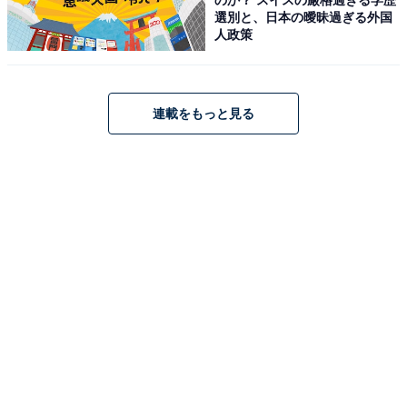
・件数：908件
選別と、日本の曖昧過ぎる外国
・評価：4.4
人政策
記事に戻る
連載をもっと見る
こちらもおすすめ
【マキタの人気リチウムイオンバッテリ】
「BL1830B」はハイパワー・長寿命・高耐久が
そろった1台