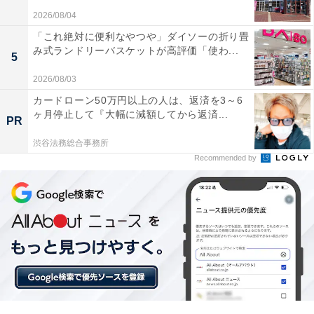
ます
2026/08/04
「これ絶対に便利なやつや」ダイソーの折り畳
み式ランドリーバスケットが高評価「使わ...
5
使いやすく、充電器として活躍しています
2026/08/03
カードローン50万円以上の人は、返済を3～6
ヶ月停止して『大幅に減額してから返済...
PR
バッテリーの充電が早くて便利です
渋谷法務総合事務所
Recommended by