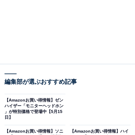
価格をAmazonでチェックする
この記事の執筆者：
All About ニュース編集
部
編集部が選ぶおすすめ記事
「All About ニュース」は、ネットの話題から世の中の動きまで、暮
らしの中にあふれる「なぜ？」「どうして？」を分かりやすく伝え
【Amazonお買い得情報】ゼン
るAll About発のニュースメディアです。お金や仕事、恋愛、ITに関
...続きを読む
ハイザー「モニターヘッドホン
する疑問に対して専門家が分かりやすく回答するほか、エンタメ情
」が特別価格で登場中【5月15
報やSNSで話題のトピックスを紹介しています。
※本記事で紹介している商品の購入やサービスの利用により、売上の一部が
日】
オールアバウトに還元されることがあります。
【Amazonお買い得情報】ソニ
【Amazonお買い得情報】ハイ
「DC10WA」は軽量・シンプルな充電器