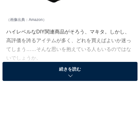
（画像出典：Amazon）
ハイレベルなDIY関連商品がそろう、マキタ。しかし、
高評価を誇るアイテムが多く、どれを買えばよいか迷っ
てしまう……そんな思いを抱えている人もいるのではな
いでしょうか。
続きを読む
そんな人に向けて、All About ニュース編集部が厳選し
た、人気かつ評価の高いマキタの商品を紹介します。今
回紹介するのは、充電器「DC10WA」です。
※2026年5月時点で、Amazonのレビューが4.0以上かつ
500件以上の商品を紹介しています