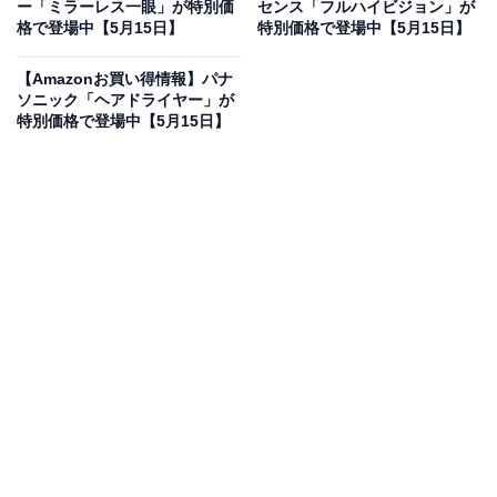
ー「ミラーレス一眼」が特別価
センス「フルハイビジョン」が
格で登場中【5月15日】
特別価格で登場中【5月15日】
【Amazonお買い得情報】パナ
ソニック「ヘアドライヤー」が
特別価格で登場中【5月15日】
マキタ(Makita) 充電器DC10WA 直流7.2V - 10.8V
DC10WA
Amazonで見る
マキタの「DC10WA」は、リチウムイオンバッテリ専用
の充電器。軽量かつシンプルなモデルで、電圧が
7.2/10.8V、充電時間は30分から50分となっています。