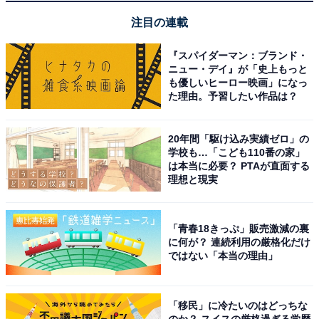
注目の連載
『スパイダーマン：ブランド・
ニュー・デイ』が「史上もっと
も優しいヒーロー映画」になっ
た理由。予習したい作品は？
価格・特徴は？
20年間「駆け込み実績ゼロ」の
価格
学校も…「こども110番の家」
は本当に必要？ PTAが直面する
4350円（税込み）
理想と現実
特徴
「青春18きっぷ」販売激減の裏
・出力電流直流：2.4A-1.6A
に何が？ 連続利用の厳格化だけ
・充電時間：30～50分
ではない「本当の理由」
レビュー
「移民」に冷たいのはどっちな
のか？ スイスの厳格過ぎる学歴