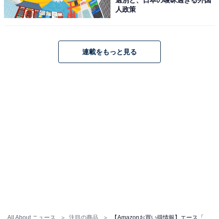
人政策
連載をもっと見る
【今日チェックしたい】エースの人気商品5選
エース「エスカレラ」
エース スーツケース mサイズ 5泊6日 6泊7日 62L/71L 容
量拡張機能 フロントオープン 4kg キャリーケース キャリ
ーバッグ エスカレラ No.05652
Amazonで見る
All About ニュース
注目の商品
【Amazonお買い得情報】エース「スーツケース」が特別価格で登場中【5月16日】