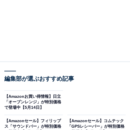
※以下のセール情報は5月16日20時現在のものです。値
段の変更、売り切れの場合もあります。
この記事の執筆者：
All About ニュース お買
いもの部
編集部が選ぶおすすめ記事
Amazonのセール商品から売れ筋ランキングまで、毎日のお買いも
のがもっと楽しく、もっとお得になる情報をお届け。編集部員によ
る独自レビューなど、ここでしか手に入らない情報も満載です。
...続きを読む
【Amazonお買い得情報】日立
「オーブンレンジ」が特別価格
※本記事で紹介している商品の購入やサービスの利用により、売上の一部が
で登場中【5月14日】
オールアバウトに還元されることがあります。
【Amazonセール】フィリップ
【Amazonセール】コムテック
エースの「スーツケース」が限定価格に！ 37％オ
ス「サウンドバー」が特別価格
「GPSレシーバー」が特別価格