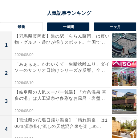
日本の老舗かばんメーカー「エース」が手掛ける、
使い
勝手の良さを極めた多機能スーツケース
です。フロント
オープンなので狭い部屋でも開閉しやすくなっていま
最新
一週間
一ヶ月
す。旅先で荷物が増えても安心な
「容量拡張（エキスパ
【群馬県藤岡市】道の駅「ららん藤岡」は買い
ンダブル）機能」
や、電車やバスの車内で勝手に転がっ
物・グルメ・遊びが揃うスポット。全国で...
1
ていくのを防ぐ
「キャスターストッパー」
など、日本メ
2026/08/09
ーカーらしい細やかな配慮が満載。
「あぁぁぁ。かわいくて一生断捨離ムリ」ダイ
ソーのサンリオ日焼けシリーズが反響。全...
2
さらに、旋回性に優れた静音ダブルホイールを採用して
おり、移動のストレスを最小限に抑えてくれる、まさに
2026/08/10
「旅の不満」を解消するために生まれたような一台で
【岐阜県の人気スーパー銭湯】「六条温泉 喜
多の湯」は人工温泉や多彩なお風呂・岩盤...
す！
3
2026/08/09
エース「サルートン」の口コミは？
【宮城県の穴場日帰り温泉】「晴れ温泉」は1
00％源泉掛け流しの天然混合泉を楽しめ...
エース「サルートン」には以下のような口コミが寄せら
4
れています。