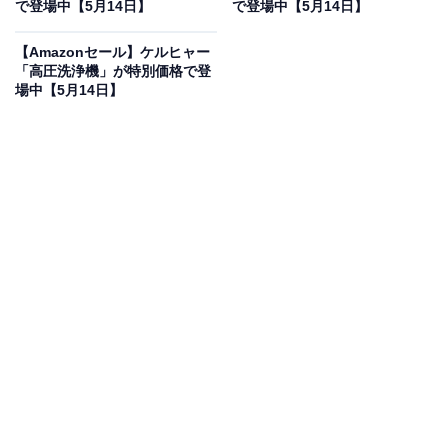
フで登場
で登場中【5月14日】
で登場中【5月14日】
【Amazonセール】ケルヒャー
「高圧洗浄機」が特別価格で登
場中【5月14日】
[エース トーキョー] スーツケース キャリーケース サルー
トン Mサイズ 47/57L フロントオープン キャスタースト
ッパー 容量拡張 ブラック
Amazonで見る
エースのスーツケース「サルートン」は現在37％オフの
特別価格・税込3万5420円販売中です。
この商品のおすすめポイントは？