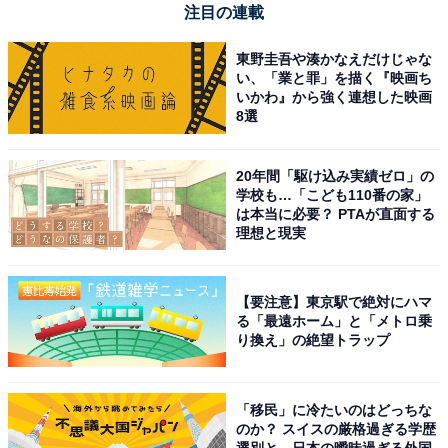
注目の連載
ビジネス出張でPCを持ち歩く機会が多い方はもちろん、
移動の快適さと収納力をどちらも妥協したくない旅行者
東野圭吾や湊かなえだけじゃな
い、「業と罪」を描く『映画ち
の方には、間違いなくおすすめの商品です。
いかわ』から強く連想した映画
8選
あわせて読みたい
【Amazonセール】コムテック「GPSレシー
20年間「駆け込み実績ゼロ」の
バー」が特別価格で登場中【5月14日】
学校も…「こども110番の家」
は本当に必要？ PTAが直面する
理想と現実
【要注意】東京駅で絶対にハマ
る「最遠ホーム」と「メトロ乗
り換え」の絶望トラップ
「移民」に冷たいのはどっちな
のか？ スイスの厳格過ぎる学歴
選別と、日本の曖昧過ぎる外国