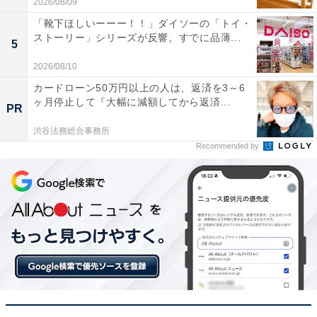
2026/08/09
「靴下ほしいーーー！！」ダイソーの「トイ・
ストーリー」シリーズが反響。すでに品薄...
フロントポケットが本当に便利。保安検査場でノー
5
トPCを出す時も、わざわざスーツケースを広げな
2026/08/10
くて済むので重宝しています
カードローン50万円以上の人は、返済を3～6
ヶ月停止して『大幅に減額してから返済...
PR
渋谷法務総合事務所
キャスターストッパーが想像以上に役立ちます。揺
Recommended by
れる電車の中でも手を離しておけるので、移動中の
疲れが全然違いますね
拡張機能のおかげで、帰りのお土産も余裕で収まり
ました。作りもしっかりしていて、エースの製品と
いう安心感があります