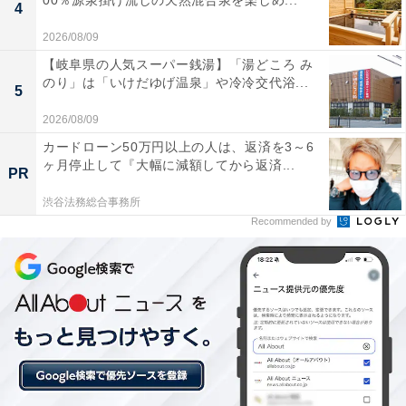
00％源泉掛け流しの天然混合泉を楽しめ...
4
せられています。
2026/08/09
【岐阜県の人気スーパー銭湯】「湯どころ み
テレビの内蔵スピーカーとは比べ物にならないほ
のり」は「いけだゆげ温泉」や冷冷交代浴...
5
ど、人の声（セリフ）が聞き取りやすくなりまし
2026/08/09
た。ニュースやドラマの視聴がとても快適です
カードローン50万円以上の人は、返済を3～6
ヶ月停止して『大幅に減額してから返済...
PR
渋谷法務総合事務所
セットアップが非常に簡単で、付属のHDMIケーブ
Recommended by
ルを繋ぐだけで即使えました。この価格でこの音質
なら、コスパはかなり高いと思います
Bluetooth 5.4のおかげか、スマホの音楽を流しても
音飛びがなく、作業用のBGMスピーカーとしても優
秀です。デザインもシンプルで気に入っています