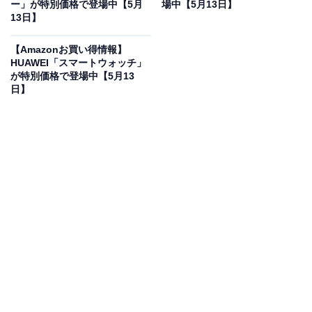
ー」が特別価格で登場中【5月
場中【5月13日】
13日】
【Amazonお買い得情報】
【VGP2026 受賞】Philips(フィリップス) サウンドバー
HUAWEI「スマートウォッチ」
テレビ用 Bluetooth5.4搭載 スピーカー Soundbar スマ
が特別価格で登場中【5月13
ホ/ワイヤレス対応 音楽/ゲーム/映画/ニュース USB対
日】
応/HDMI ERC 対応 HDMIケーブル付き TAB4000
Amazonで見る
フィリップスのサウンドバー「TAB4000」は現在40％オ
フの特別価格・税込9479円で販売中。タイムセールの終
了時期は明らかにされておらず、
在庫がなくなり次第終
了する可能性もあります
。
この商品のおすすめポイントは？
VGP2026を受賞
し、その確かな実力が証明されたフィリ
ップスの最新エントリーサウンドバー「TAB4000」で