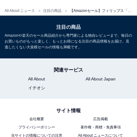
フィリップス 9000 シリーズ メンズ 電動シェーバー 電気
All About ニュース
注目の商品
【Amazonセール】フィリップス「サウンドバー」が特別価格で登場中【5月14日】
シェーバー 髭剃り 72枚刃・360-Dフレックスヘッド・パ
ーソナル フィット シェイビング/SkinIQテクノロジー
S9697/31【2022年モデル】
注目の商品
Amazonで見る
Amazonや楽天のセール商品紹介から専門家による独自レビューまで、毎日の
お買いものがもっと楽しく、もっとお得になる注目の商品情報をお届け。見
逃したくない大規模セールの情報も満載です。
フィリップス「HX3671/23」
関連サービス
All About
All About Japan
イチオシ
サイト情報
会社概要
広告掲載
フィリップス 電動歯ブラシ ソニッケアー やさしく磨ける
プライバシーポリシー
著作権・商標・免責事項
Amazonで見る
当サイトの情報についての注意
All About ニュースについて