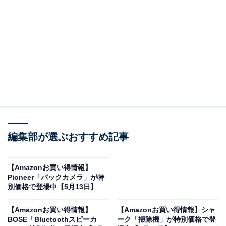
※以下のセール情報は5月14日13時現在のものです。値
段の変更、売り切れの場合もあります。
※本記事で紹介している商品の購入やサービスの利用により、売上の一部が
オールアバウトに還元されることがあります。
フィリップスの「サウンドバー」が“今だけ”の限
編集部が選ぶおすすめ記事
定価格に！ 40％オフで登場
【Amazonお買い得情報】
Pioneer「バックカメラ」が特
別価格で登場中【5月13日】
【Amazonお買い得情報】
【Amazonお買い得情報】シャ
BOSE「Bluetoothスピーカ
ーク「掃除機」が特別価格で登