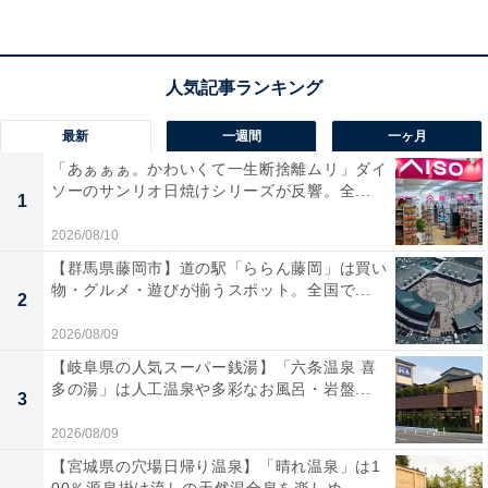
す。テレビのスピーカーでは物足りない音声を、一気に
臨場感あふれるシアターサウンドへとアップグレードし
てくれます。
HDMI ARCに対応
しているため、テレビや
ゲームでも高音質のサウンドを再生できるのも魅力で
す。
最新
一週間
一ヶ月
「あぁぁぁ。かわいくて一生断捨離ムリ」ダイ
ソーのサンリオ日焼けシリーズが反響。全...
また、最新の
Bluetooth 5.4
を搭載しており、スマホやタ
1
ブレットからの音楽ストリーミングも低遅延かつ安定し
2026/08/10
て楽しめます。「映画」「音楽」「ニュース」「ゲー
【群馬県藤岡市】道の駅「ららん藤岡」は買い
ム」といった4つの専用サウンドモードを搭載している
物・グルメ・遊びが揃うスポット。全国で...
2
ため、コンテンツに合わせた最適な音響設定にボタンひ
2026/08/09
とつで切り替え可能。スリムでコンパクトなデザイン
【岐阜県の人気スーパー銭湯】「六条温泉 喜
は、どんなテレビの足元にもスッキリと収まります！
多の湯」は人工温泉や多彩なお風呂・岩盤...
3
2026/08/09
フィリップス「TAB4000」の口コミは？
【宮城県の穴場日帰り温泉】「晴れ温泉」は1
フィリップス「TAB4000」には以下のような口コミが寄