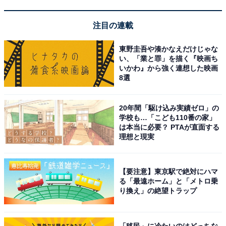
注目の連載
手軽にホームシアター気分を味わいたい人や、テレビの
音質を改善して映画やドラマをもっと楽しみたい人、そ
東野圭吾や湊かなえだけじゃな
してコストパフォーマンスを重視する人には、間違いな
い、「業と罪」を描く『映画ち
いかわ』から強く連想した映画
くおすすめの一台です。
8選
あわせて読みたい
20年間「駆け込み実績ゼロ」の
【Amazonお買い得情報】ゼンハイザー「ワ
学校も…「こども110番の家」
イヤレスイヤホン」が特別価格で登場中【5
は本当に必要？ PTAが直面する
月12日】
理想と現実
【要注意】東京駅で絶対にハマ
る「最遠ホーム」と「メトロ乗
り換え」の絶望トラップ
「移民」に冷たいのはどっちな