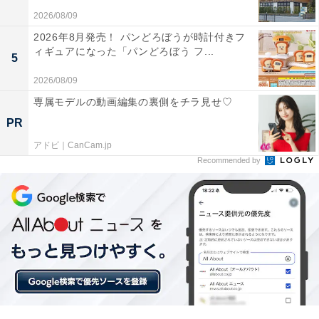
2026/08/09
きるのが非常に使いやすい。庭の落ち葉掃除も、砂
2026年8月発売！ パンどろぼうが時計付きフ
利を飛ばさずに葉っぱだけを集めることができます
ィギュアになった「パンどろぼう フ...
5
2026/08/09
専属モデルの動画編集の裏側をチラ見せ♡
旧モデルに比べて振動が本当に少ないです。音はそ
PR
れなりにしますが、パワーが凄まじいので短時間で
作業が終わります
アドビ｜CanCam.jp
Recommended by
洗車を時短したい人、庭の掃除を楽にしたい人、または
現場での清掃効率を上げたい人には、間違いなく「買っ
て後悔しない」定番の1台です。
あわせて読みたい
【Amazonセール】コムテック「GPSレシー
バー」が特別価格で登場中【5月14日】