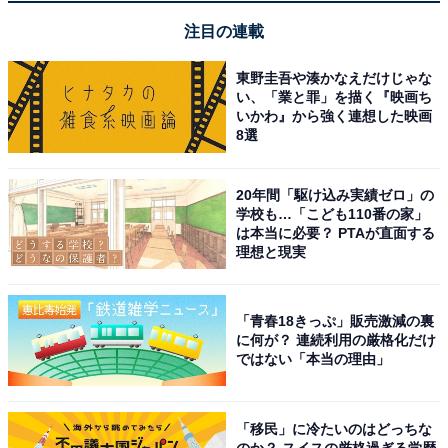
注目の連載
東野圭吾や湊かなえだけじゃな
い、「業と罪」を描く『映画ち
いかわ』から強く連想した映画
8選
20年間「駆け込み実績ゼロ」の
学校も…「こども110番の家」
は本当に必要？ PTAが直面する
理想と現実
「青春18きっぷ」販売激減の裏
に何が？ 連続利用の厳格化だけ
ではない「本当の理由」
【今日チェックしたい】ハイコーキの人気商品5選
ハイコーキ「UC18DA」
「移民」に冷たいのはどっちな
のか？ スイスの厳格過ぎる学歴