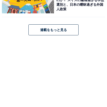
選別と、日本の曖昧過ぎる外国
人政策
連載をもっと見る
HiKOKI(ハイコーキ) USB対応充電器 14.4V 18V マルチボ
ルト対応 UC18DA
Amazonで見る
ハイコーキ「CR18DA」
HiKOKI(ハイコーキ) 18V セーバーソー レシプロソー
CR18DA バッテリー・充電器・ケース別売り