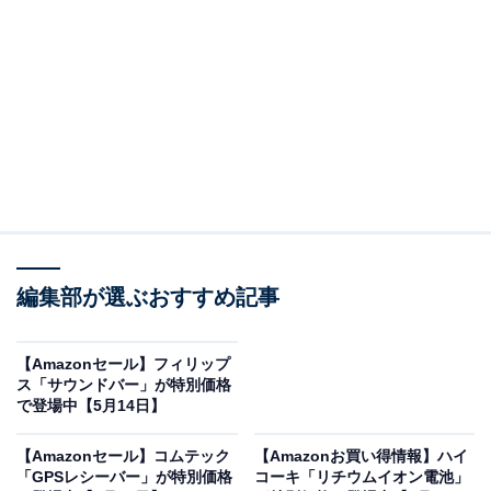
※以下のセール情報は5月16日17時45分現在のもので
す。値段の変更、売り切れの場合もあります。
※本記事で紹介している商品の購入やサービスの利用により、売上の一部が
オールアバウトに還元されることがあります。
ハイコーキの「リーフブロワ」が限定価格に！
8％オフで登場
編集部が選ぶおすすめ記事
【Amazonセール】フィリップ
ス「サウンドバー」が特別価格
で登場中【5月14日】
HiKOKI(ハイコーキ) 14.4V 18V 兼用 充電式 ブロワ 大風
量 低振動 風量3段切替+無段変速スイッチ 蓄電池・充電器
【Amazonセール】コムテック
【Amazonお買い得情報】ハイ
別売り RB18DC(NN) グリーン|ブラック
「GPSレシーバー」が特別価格
コーキ「リチウムイオン電池」