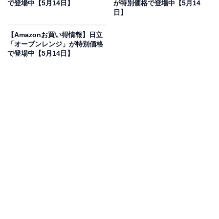
で登場中【5月14日】
が特別価格で登場中【5月14
Amazonで見る
日】
【Amazonお買い得情報】日立
ハイコーキのリーフブロワ「RB18DC」は現在8％オフ
「オーブンレンジ」が特別価格
で登場中【5月14日】
の特別価格・税込8400円販売中です。
この商品のおすすめポイントは？
現場のプロからDIYユーザーまで絶大な信頼を得てい
る、
ハイコーキの14.4V/18V対応コードレスブロワ
で
す。従来モデルから大幅に進化し、クラス最大級の風量
を実現。落ち葉の掃除や洗車後の水飛ばし、作業現場の
粉塵清掃など、あらゆる場面で圧倒的なパワーを発揮し
ます。
最大の特徴は、
「風量3段切替スイッチ」と「無段変速
トリガー」の組み合わせ
により、狙い通りの強さに調整