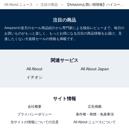
CR18DA(NN)【木材・金属切断 DIY 枝打ち 粗大ゴミ解
All About ニュース
注目の商品
【Amazonお買い得情報】ハイコーキ「リーフブロワ」が特別価格で登場中【5月16日】
体】
Amazonで見る
注目の商品
Amazonや楽天のセール商品紹介から専門家による独自レビューまで、毎日の
お買いものがもっと楽しく、もっとお得になる注目の商品情報をお届け。見
ハイコーキ「RB36DC」
逃したくない大規模セールの情報も満載です。
関連サービス
All About
All About Japan
イチオシ
HiKOKI(ハイコーキ) 36V 充電式 ブロワ RB36DC 大風量
サイト情報
ターボモード 蓄電池・充電器別売 RB36DC(NN)
会社概要
広告掲載
Amazonで見る
プライバシーポリシー
著作権・商標・免責事項
当サイトの情報についての注意
All About ニュースについて