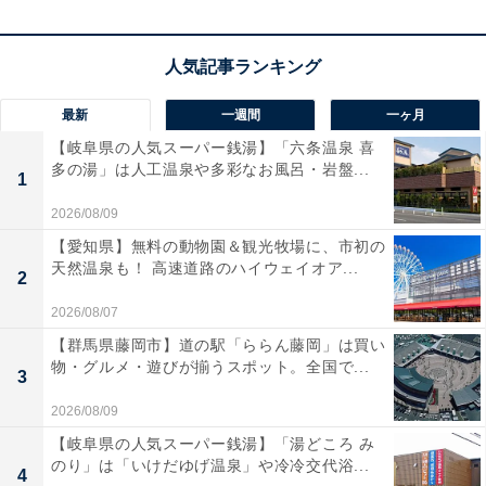
できること。さらに、振動を劇的に低減する独自構造を
採用しているため、長時間使用しても手が疲れにくいの
が嬉しいポイントです。手持ちの14.4Vまたは18Vバッテ
リー（マルチボルト含む）を使用できるため、ハイコー
最新
一週間
一ヶ月
キ製品をお持ちの方なら即戦力になります！
【岐阜県の人気スーパー銭湯】「六条温泉 喜
多の湯」は人工温泉や多彩なお風呂・岩盤...
1
ハイコーキ「RB18DC」の口コミは？
2026/08/09
ハイコーキ「RB18DC」には以下のような口コミが寄せ
【愛知県】無料の動物園＆観光牧場に、市初の
られています。
天然温泉も！ 高速道路のハイウェイオア...
2
2026/08/07
洗車後のグリルやミラーの隙間の水飛ばしに最高で
【群馬県藤岡市】道の駅「ららん藤岡」は買い
す。タオルで拭く手間が激減し、傷防止にもなるの
物・グルメ・遊びが揃うスポット。全国で...
3
で手放せません
2026/08/09
【岐阜県の人気スーパー銭湯】「湯どころ み
のり」は「いけだゆげ温泉」や冷冷交代浴...
4
トリガーの引き加減で風量を細かくコントロールで