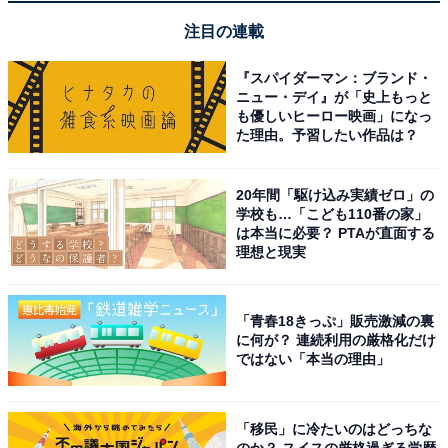
注目の連載
『スパイダーマン：ブランド・
ニュー・デイ』が「史上もっと
も優しいヒーロー映画」になっ
た理由。予習したい作品は？
20年間「駆け込み実績ゼロ」の
学校も…「こども110番の家」
は本当に必要？ PTAが直面する
理想と現実
「青春18きっぷ」販売激減の裏
に何が？ 連続利用の厳格化だけ
ではない「本当の理由」
「移民」に冷たいのはどっちな
のか？ スイスの厳格過ぎる学歴