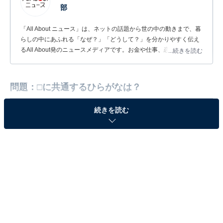
部
「All About ニュース」は、ネットの話題から世の中の動きまで、暮
らしの中にあふれる「なぜ？」「どうして？」を分かりやすく伝え
るAll About発のニュースメディアです。お金や仕事、恋愛、ITに関
...続きを読む
する疑問に対して専門家が分かりやすく回答するほか、エンタメ情
報やSNSで話題のトピックスを紹介しています。
問題：□に共通するひらがなは？
続きを読む