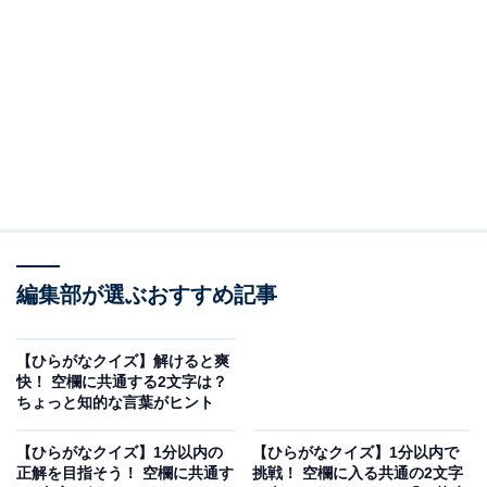
問題：□に共通するひらがなは？
次の言葉に共通して入るひらがなを考えてみましょう。
□□がわ
かやの□□
さん□□うか
編集部が選ぶおすすめ記事
ヒント：物の表の方の部分、自分だけが大切な話を聞か
【ひらがなクイズ】解けると爽
されず仲間外れにされる状態、そしてコンタクトレンズ
快！ 空欄に共通する2文字は？
ちょっと知的な言葉がヒント
などが特定の気体を通す性質を思い浮かべてみてくださ
い。
【ひらがなクイズ】1分以内の
【ひらがなクイズ】1分以内で
正解を目指そう！ 空欄に共通す
挑戦！ 空欄に入る共通の2文字