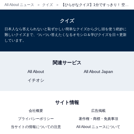
All About ニュース
クイズ
【ひらがなクイズ】1分ですっきり！ 空欄を埋める2文字は？ ヒントはコンタクトレンズの重要指標
クイズ
日本人なら答えられないと恥ずかしい簡単なクイズから少し頭を使う絶妙に
難しいクイズまで、ついつい答えたくなるオモシロ＆学びクイズを日々更新
しています。
関連サービス
All About
All About Japan
イチオシ
サイト情報
会社概要
広告掲載
プライバシーポリシー
著作権・商標・免責事項
当サイトの情報についての注意
All About ニュースについて