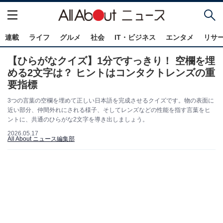
連載
ライフ
グルメ
社会
IT・ビジネス
エンタメ
リサ
【ひらがなクイズ】1分ですっきり！ 空欄を埋
める2文字は？ ヒントはコンタクトレンズの重
要指標
3つの言葉の空欄を埋めて正しい日本語を完成させるクイズです。物の表面に
近い部分、仲間外れにされる様子、そしてレンズなどの性能を指す言葉をヒ
ントに、共通のひらがな2文字を導き出しましょう。
2026.05.17
All About ニュース編集部