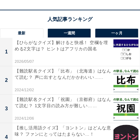
【ひらがなクイズ】1分ですっきり快感！ 空欄
に共通する2文字を当ててみましょう
最新
一週間
一ヶ月
【ひらがなクイズ】解けると快感！ 空欄を埋
める2文字は？ ヒントはアフリカの国名
1
2026/05/07
1
2
【難読駅名クイズ】「比布」（北海道）はなん
て読む？ 声に出すとなんだかかわいい…...
2
2024/12/02
【難読駅名クイズ】「祝園」（京都府）はなん
て読む？ 1文字目の読み方が難しい……
3
2024/12/06
【推し活用語クイズ】「ヨントン」はどんな意
味？ ファンにとってはたまらない…！
4