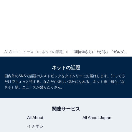
All About ニュース
ネットの話題
「期待値さらに上がる」『ゼルダの伝説』実写映画、公開日が異例の“前倒し”へ「早くなるのは予想外」
ネットの話題
国内外のSNSで話題の人＆トピックをタイムリーにお届けします。知ってる
だけでちょっと得する、なんだか楽しい気分になれる、ネット発「知ら（な
きゃ）損」ニュースが盛りだくさん。
関連サービス
All About
All About Japan
イチオシ