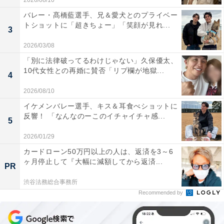
2026/08/10
バレー・髙橋藍選手、兄＆愛犬とのプライベー
トショットに「超きちょー」「笑顔が見れ...
3
2026/03/08
「別に法律破ってるわけじゃない」久保優太、
10代女性との再婚に賛否「リプ欄が地獄...
4
2026/08/10
イケメンバレー選手、キス＆耳食べショットに
反響！ 「なんなのーこのイチャイチャ感...
5
2026/01/29
カードローン50万円以上の人は、返済を3～6
ヶ月停止して『大幅に減額してから返済...
PR
渋谷法務総合事務所
Recommended by