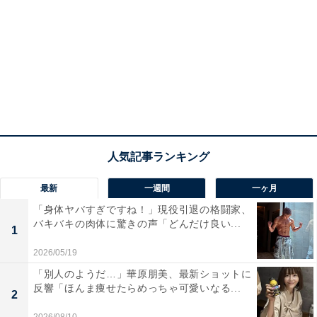
最新
一週間
一ヶ月
「身体ヤバすぎですね！」現役引退の格闘家、
バキバキの肉体に驚きの声「どんだけ良い...
1
2026/05/19
「別人のようだ…」華原朋美、最新ショットに
反響「ほんま痩せたらめっちゃ可愛いなる...
2