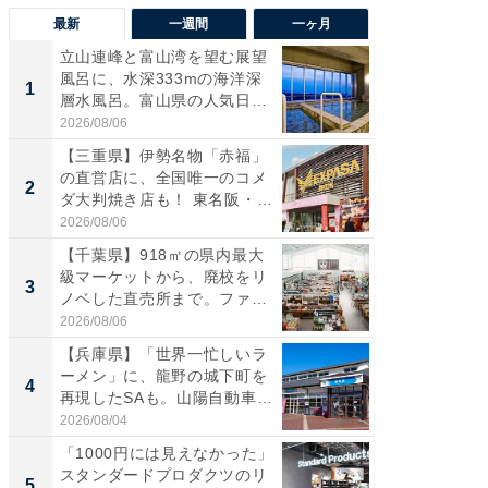
最新
一週間
一ヶ月
立山連峰と富山湾を望む展望
【兵庫
風呂に、水深333mの海洋深
ーメン
1
1
層水風呂。富山県の人気日
再現した
帰...
道...
2026/08/06
2026/08/0
【三重県】伊勢名物「赤福」
【三重
の直営店に、全国唯一のコメ
「鈴鹿天
2
2
ダ大判焼き店も！ 東名阪・
は100
伊...
2026/08/06
2026/08/0
【千葉県】918㎡の県内最大
ステラ
級マーケットから、廃校をリ
詰め放題
3
3
ノベした直売所まで。ファ
00円で「
ー...
2026/08/06
2026/08/0
【兵庫県】「世界一忙しいラ
「ミニオ
ーメン」に、龍野の城下町を
ッグ！ 
4
4
再現したSAも。山陽自動車
ど、夏限
道...
2026/08/04
2026/08/0
「1000円には見えなかった」
【埼玉
スタンダードプロダクツのリ
「行田天
5
5