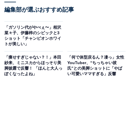
編集部が選ぶおすすめ記事
「ガソリン代がやべぇ〜」相沢
菜々子、伊藤梓のシビックと3
ショット「チャンピオンホワイ
トが美しい」
「痩せすぎじゃない？！」本田
「何で体型戻るん？凄っ」女性
紗来、ミニスカからほっそり美
YouTuber、“ちっちゃい彼
脚披露で反響！ 「ほんと大人っ
氏”との美脚ショットに「やば
ぽくなったよね」
い可愛いママすぎる」反響