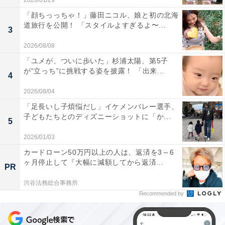
2026/01/29
「顔ちっっちゃ！」藤田ニコル、娘と初の北海
道旅行を公開！ 「スタイルよすぎるよ〜...
3
2026/08/08
「ユメが、ついに歩いた」杉浦太陽、第5子
が“立っち”に挑戦する姿を披露！ 「出来...
4
2026/08/04
「足長いし子煩悩だし」イケメンバレー選手、
子どもたちとのディズニーショットに「か...
5
2026/01/03
カードローン50万円以上の人は、返済を3～6
ヶ月停止して『大幅に減額してから返済...
PR
渋谷法務総合事務所
Recommended by