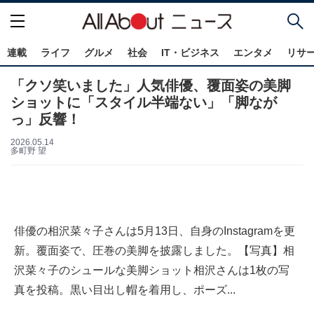
連載
ライフ
グルメ
社会
IT・ビジネス
エンタメ
リサ
「クソ笑いました」人気俳優、覆面姿の美脚
ショットに「スタイル半端ない」「脚なが
っ」反響！
2026.05.14
多町野 望
俳優の相沢菜々子さんは5月13日、自身のInstagramを更
新。覆面姿で、圧巻の美脚を披露しました。【写真】相
沢菜々子のシュールな美脚ショット相沢さんは1枚の写
真を投稿。黒い目出し帽を着用し、ポーズ...