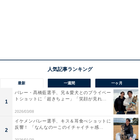
最新
一週間
一ヶ月
バレー・髙橋藍選手、兄＆愛犬とのプライベー
トショットに「超きちょー」「笑顔が見れ...
1
2026/03/08
イケメンバレー選手、キス＆耳食べショットに
反響！ 「なんなのーこのイチャイチャ感...
2