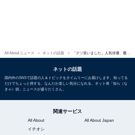
All About ニュース
ネットの話題
「クソ笑いました」人気俳優、覆面姿の美脚ショットに「スタイル半端ない」「脚ながっ」反響！
ネットの話題
国内外のSNSで話題の人＆トピックをタイムリーにお届けします。知ってる
だけでちょっと得する、なんだか楽しい気分になれる、ネット発「知ら（な
きゃ）損」ニュースが盛りだくさん。
関連サービス
All About
All About Japan
イチオシ