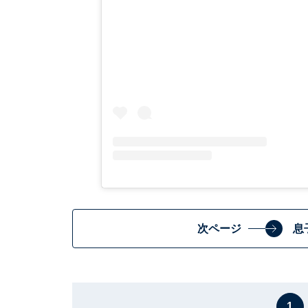
次ページ
息
1