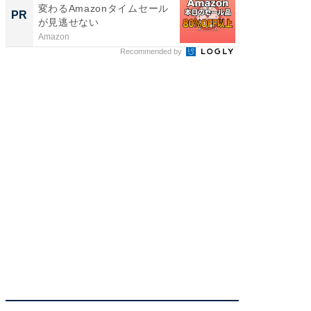
変わるAmazonタイムセール
クセッ
PR
PR
が見逃せない
Amazon
FINCHI o
Recommended by