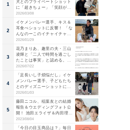
犬とのプライベートショット
は」高
1
1
に「超きちょー」「笑顔が見
災地を
れ...
「カ...
2026/03/08
2026/08/0
イケメンバレー選手、キス＆
「え、
耳食べショットに反響！ 「な
芸人、2
2
2
んなのーこのイチャイチャ
エットに
感...
2026/01/29
2026/08/0
花乃まりあ、趣里の夫・三山
「脚が
凌輝と「二人で時間を過ごし
横川尚
3
3
たことは事実」と認める。
ムキな姿
「不...
刃...
2026/07/22
2026/08/0
「足長いし子煩悩だし」イケ
「脳がバ
メンバレー選手、子どもたち
装姿が話
4
4
とのディズニーショットに
のお父さ
「か...
2026/01/03
2026/08/0
藤田ニコル、稲葉友との結婚
「急に
報告＆ウエディングフォト公
る」広
5
5
開！ 池田エライザ＆内田理
ョット
央...
た」の..
2023/08/04
2026/08/0
「今日の目玉商品は？」毎日
FINCH