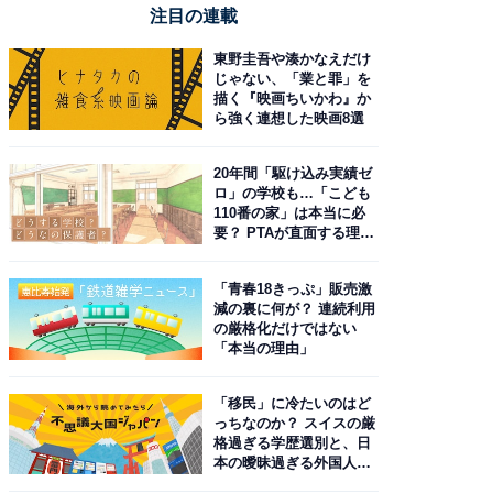
注目の連載
東野圭吾や湊かなえだけ
じゃない、「業と罪」を
描く『映画ちいかわ』か
ら強く連想した映画8選
20年間「駆け込み実績ゼ
ロ」の学校も…「こども
110番の家」は本当に必
要？ PTAが直面する理想
と現実
「青春18きっぷ」販売激
減の裏に何が？ 連続利用
の厳格化だけではない
「本当の理由」
「移民」に冷たいのはど
っちなのか？ スイスの厳
格過ぎる学歴選別と、日
本の曖昧過ぎる外国人政
策