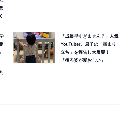
悪
く
小学
「成長早すぎません？」人気
開
YouTuber、息子の「掴まり
」
立ち」を報告し大反響！
「後ろ姿が愛おしい」
た