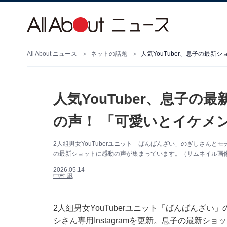
All About ニュース
ネットの話題
人気YouTuber、息子の最
人気YouTuber、息子
の声！ 「可愛いとイケメ
2人組男女YouTuberユニット「ばんばんざい」のぎしさんとモデ
の最新ショットに感動の声が集まっています。（サムネイル画像出典
2026.05.14
中村 凪
2人組男女YouTuberユニット「ばんばんざい
シさん専用Instagramを更新。息子の最新シ