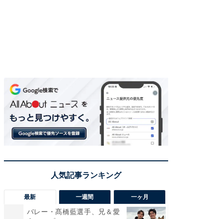
最新
一週間
一ヶ月
バレー・髙橋藍選手、兄＆愛
「さす