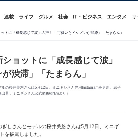
連載
ライフ
グルメ
社会
IT・ビジネス
エンタメ
リ
新ショットに「成長感じて涙」の声！ 「可愛いとイケメンが渋滞」「たまらん」
の最新ショットに「成長感じて涙」
ンが渋滞」「たまらん」
ルの桜井美悠さんは5月12日、ミニギシさん専用Instagramを更新。息子
：ミニギシさん公式Instagramより）
」のぎしさんとモデルの桜井美悠さんは5月12日、ミニギ
ョットを披露しました。