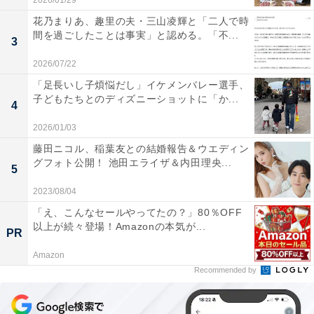
2026/01/29
花乃まりあ、趣里の夫・三山凌輝と「二人で時
間を過ごしたことは事実」と認める。「不...
3
2026/07/22
「足長いし子煩悩だし」イケメンバレー選手、
子どもたちとのディズニーショットに「か...
4
2026/01/03
藤田ニコル、稲葉友との結婚報告＆ウエディン
グフォト公開！ 池田エライザ＆内田理央...
5
2023/08/04
「え、こんなセールやってたの？」80％OFF
以上が続々登場！Amazonの本気が...
PR
Amazon
Recommended by