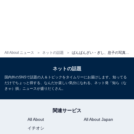
All About ニュース
ネットの話題
ばんばんざい・ぎし、息子の写真公開も「本当に気持ち悪い」。言動に批判の声「早く親の自覚を持て」
ネットの話題
国内外のSNSで話題の人＆トピックをタイムリーにお届けします。知ってる
だけでちょっと得する、なんだか楽しい気分になれる、ネット発「知ら（な
きゃ）損」ニュースが盛りだくさん。
関連サービス
All About
All About Japan
イチオシ