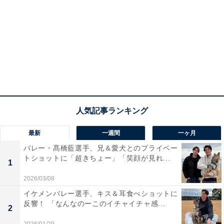
最新
一週間
一ヶ月
バレー・髙橋藍選手、兄＆愛犬とのプライベー
トショットに「超きちょー」「笑顔が見れ...
1
2026/03/08
イケメンバレー選手、キス＆耳食べショットに
反響！ 「なんなのーこのイチャイチャ感...
2