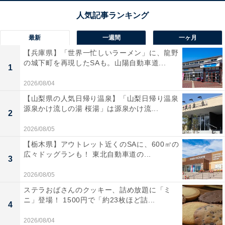
最新
一週間
一ヶ月
【兵庫県】「世界一忙しいラーメン」に、龍野
の城下町を再現したSAも。山陽自動車道...
1
2026/08/04
【山梨県の人気日帰り温泉】「山梨日帰り温泉
源泉かけ流しの湯 桜湯」は源泉かけ流...
2
2026/08/05
【栃木県】アウトレット近くのSAに、600㎡の
広々ドッグランも！ 東北自動車道の...
3
2026/08/05
ステラおばさんのクッキー、詰め放題に「ミ
ニ」登場！ 1500円で「約23枚ほど詰...
4
2026/08/04