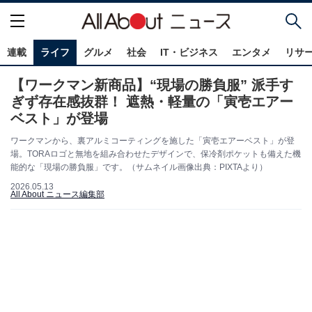
連載
ライフ
グルメ
社会
IT・ビジネス
エンタメ
リサ
【ワークマン新商品】“現場の勝負服” 派手す
ぎず存在感抜群！ 遮熱・軽量の「寅壱エアー
ベスト」が登場
ワークマンから、裏アルミコーティングを施した「寅壱エアーベスト」が登
場。TORAロゴと無地を組み合わせたデザインで、保冷剤ポケットも備えた機
能的な「現場の勝負服」です。（サムネイル画像出典：PIXTAより）
2026.05.13
All About ニュース編集部