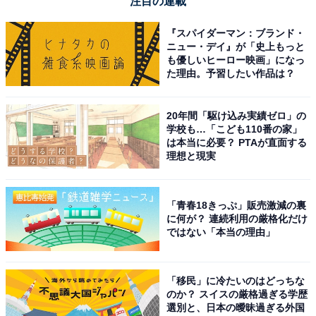
注目の連載
『スパイダーマン：ブランド・
ニュー・デイ』が「史上もっと
も優しいヒーロー映画」になっ
た理由。予習したい作品は？
20年間「駆け込み実績ゼロ」の
学校も…「こども110番の家」
は本当に必要？ PTAが直面する
理想と現実
「青春18きっぷ」販売激減の裏
に何が？ 連続利用の厳格化だけ
ではない「本当の理由」
「移民」に冷たいのはどっちな
のか？ スイスの厳格過ぎる学歴
選別と、日本の曖昧過ぎる外国