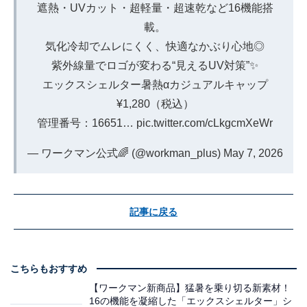
遮熱・UVカット・超軽量・超速乾など16機能搭
載。
気化冷却でムレにくく、快適なかぶり心地◎
紫外線量でロゴが変わる“見えるUV対策”✨
エックスシェルター暑熱αカジュアルキャップ
¥1,280（税込）
管理番号：16651…
pic.twitter.com/cLkgcmXeWr
— ワークマン公式🌈 (@workman_plus)
May 7, 2026
記事に戻る
こちらもおすすめ
【ワークマン新商品】猛暑を乗り切る新素材！
16の機能を凝縮した「エックスシェルター」シ