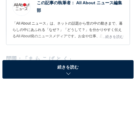
この記事の執筆者：
All About ニュース編集
部
「All About ニュース」は、ネットの話題から世の中の動きまで、暮
らしの中にあふれる「なぜ？」「どうして？」を分かりやすく伝え
るAll About発のニュースメディアです。お金や仕事、恋愛、ITに関
...続きを読む
する疑問に対して専門家が分かりやすく回答するほか、エンタメ情
報やSNSで話題のトピックスを紹介しています。
問題：「ま ら こ ば と く」
続きを読む