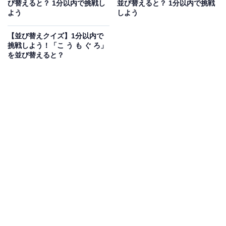
び替えると？ 1分以内で挑戦し
並び替えると？ 1分以内で挑戦
あわせて読みたい
よう
しよう
【並び替えクイズ】「て ん え い じ わ」を並
び替えると？ 最後の文字は「ん」
【並び替えクイズ】1分以内で
挑戦しよう！「こ う も ぐ ろ」
を並び替えると？
次ページ
正解を見る