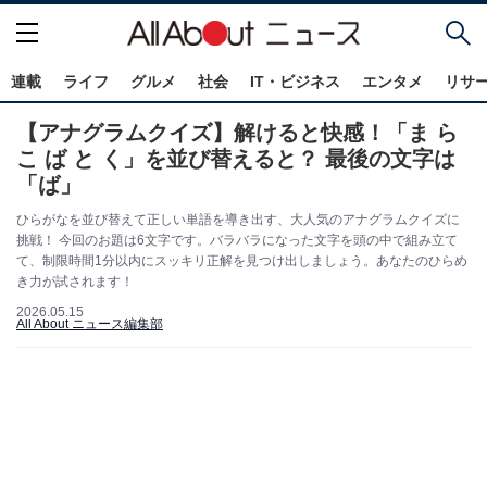
連載
ライフ
グルメ
社会
IT・ビジネス
エンタメ
リサ
【アナグラムクイズ】解けると快感！「ま ら
こ ば と く」を並び替えると？ 最後の文字は
「ば」
ひらがなを並び替えて正しい単語を導き出す、大人気のアナグラムクイズに
挑戦！ 今回のお題は6文字です。バラバラになった文字を頭の中で組み立て
て、制限時間1分以内にスッキリ正解を見つけ出しましょう。あなたのひらめ
き力が試されます！
2026.05.15
All About ニュース編集部