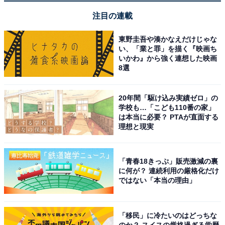
注目の連載
東野圭吾や湊かなえだけじゃな
い、「業と罪」を描く『映画ち
いかわ』から強く連想した映画
8選
20年間「駆け込み実績ゼロ」の
学校も…「こども110番の家」
は本当に必要？ PTAが直面する
理想と現実
「青春18きっぷ」販売激減の裏
に何が？ 連続利用の厳格化だけ
ではない「本当の理由」
「移民」に冷たいのはどっちな
のか？ スイスの厳格過ぎる学歴