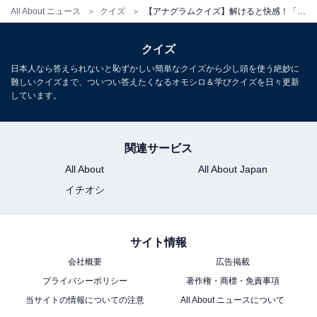
All About ニュース
クイズ
【アナグラムクイズ】解けると快感！「ま ら こ ば と く」を並び替えると？ 最後の文字は「ば」
クイズ
日本人なら答えられないと恥ずかしい簡単なクイズから少し頭を使う絶妙に
難しいクイズまで、ついつい答えたくなるオモシロ＆学びクイズを日々更新
しています。
関連サービス
All About
All About Japan
イチオシ
サイト情報
会社概要
広告掲載
プライバシーポリシー
著作権・商標・免責事項
当サイトの情報についての注意
All About ニュースについて