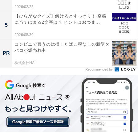
2026/02/25
【ひらがなクイズ】解けるとすっきり！ 空欄
に当てはまる2文字は？ ヒントはおつま...
5
2026/05/30
コンビニで買うのは損！たばこ税なしの新型タ
バコが爆売れ中
PR
株式会社HAL
Recommended by