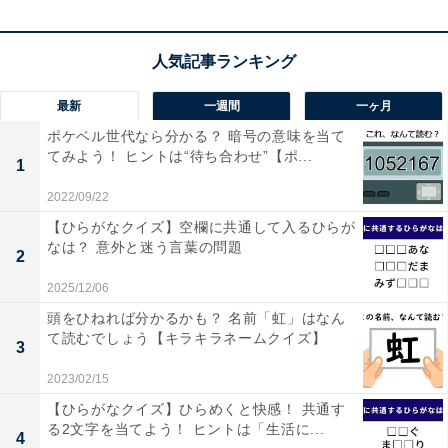
こちらもおすすめ
最新
一週間
一ヶ月
【並び替えクイズ】「て ん え い じ わ」を並び
ポケベル世代なら分かる？ 暗号の意味を当て
替えると？ 最後の文字は「ん」
てみよう！ ヒントは“待ち合わせ”【ポ...
1
2022/09/22
【ひらがなクイズ】空欄に共通して入るひらが
なは？ 意外と迷う言葉の問題
2
2025/12/06
頭をひねれば分かるかも？ 名前「虹」はなん
て読むでしょう【キラキラネームクイズ】
1
2
3
2023/02/15
【ひらがなクイズ】ひらめくと快感！ 共通す
る2文字を当てよう！ ヒントは「生活に...
4