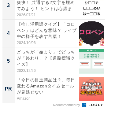
爽快！ 共通する2文字を埋め
詰め放題
3
3
てみよう！ ヒントは心温ま...
00円で「
2026/07/21
2026/08/0
【推し活用語クイズ】「コロ
「ミニオ
ペン」はどんな意味？ ライブ
ッグ！ 
4
4
中の様子を表す言葉！
ど、夏限
2024/10/06
2026/08/0
どっちが「始まり」でどっち
【埼玉
が「終わり」？【道路標識ク
「行田天
5
5
イズ】
は和の
が...
2022/12/26
2026/08/0
「今日の目玉商品は？」毎日
【西野
変わるAmazonタイムセール
刊『北
PR
PR
が見逃せない
くか』
Amazon
FINCHI o
Recommended by