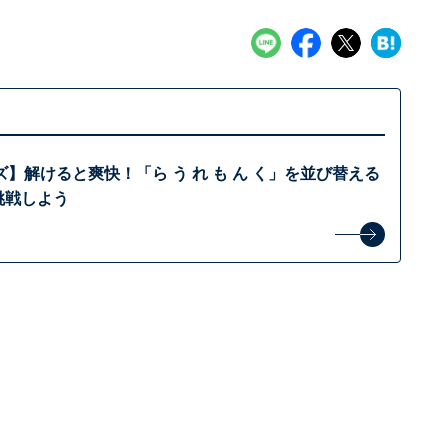
】解けると爽快！「ら う れ も ん く」を並び替える
挑戦しよう