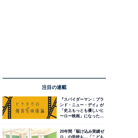
注目の連載
『スパイダーマン：ブラ
ンド・ニュー・デイ』が
「史上もっとも優しいヒ
ーロー映画」になった理
由。予習したい作品は？
20年間「駆け込み実績ゼ
ロ」の学校も…「こども