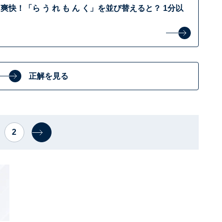
快！「ら う れ も ん く」を並び替えると？ 1分以
正解を見る
2