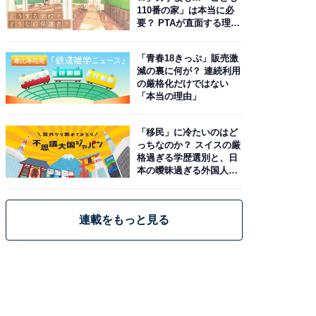
110番の家」は本当に必
要？ PTAが直面する理想
と現実
「青春18きっぷ」販売激
減の裏に何が？ 連続利用
の厳格化だけではない
「本当の理由」
「移民」に冷たいのはど
っちなのか？ スイスの厳
格過ぎる学歴選別と、日
本の曖昧過ぎる外国人政
策
連載をもっと見る