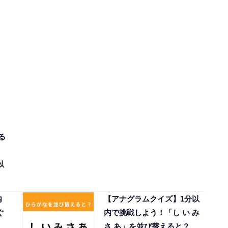
る
以
内
【アナグラムクイズ】1分以
ぐ
内で挑戦しよう！「し い み
さ あ」を並び替えると？