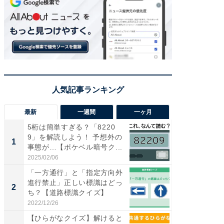
最新
一週間
一ヶ月
5桁は簡単すぎる？「8220
【兵庫
9」を解読しよう！ 予想外の
ーメン
1
1
事態が…【ポケベル暗号ク...
再現した
道...
2025/02/06
2026/08/0
「一方通行」と「指定方向外
【三重
進行禁止」正しい標識はどっ
「鈴鹿天
2
2
ち？【道路標識クイズ】
は100
2022/12/26
2026/08/0
【ひらがなクイズ】解けると
ステラ