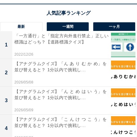
【ひらがなクイズ】空欄の3文字は何でしょう？
テンポよく解いてみよう
最新
一週間
一ヶ月
「一方通行」と「指定方向外進行禁止」正しい
標識はどっち？【道路標識クイズ】
1
2022/12/26
【アナグラムクイズ】「ん あ り む か め」を
1
2
並び替えると？ 1分以内で挑戦し...
2
2026/05/08
【アナグラムクイズ】「ん と め は い う」を
並び替えると？ 1分以内で挑戦し...
3
2026/05/09
【アナグラムクイズ】「こ ん け つ こ う」を
並び替えると？ 1分以内で挑戦し...
4