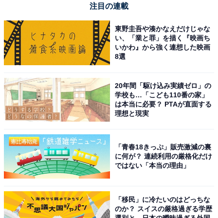
注目の連載
東野圭吾や湊かなえだけじゃな
い、「業と罪」を描く『映画ち
いかわ』から強く連想した映画
8選
20年間「駆け込み実績ゼロ」の
学校も…「こども110番の家」
は本当に必要？ PTAが直面する
理想と現実
「青春18きっぷ」販売激減の裏
に何が？ 連続利用の厳格化だけ
ではない「本当の理由」
「移民」に冷たいのはどっちな
のか？ スイスの厳格過ぎる学歴
選別と、日本の曖昧過ぎる外国