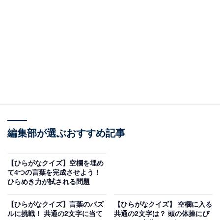
問題：□に共通するひらがなは？
次の言葉に共通して入るひらがなを考えてみましょう。
み□□じ
こ□□ど
み□□げ
編集部が選ぶおすすめ記事
ヒント：日本の伝統的なテイストを表す言葉、指し示す
【ひらがなクイズ】空欄を埋め
対象によって使い分ける日本語の代名詞の総称、そして
て4つの言葉を完成させよう！
ひらめき力が試される問題
日本食のテイストが引き立つ油で調理した料理を思い浮
かべてみてください。
【ひらがなクイズ】言葉のパズ
【ひらがなクイズ】 空欄に入る
ルに挑戦！ 共通の2文字に当て
共通の2文字は？ 頭の体操にぴ