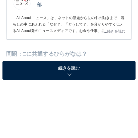
部
「All About ニュース」は、ネットの話題から世の中の動きまで、暮
らしの中にあふれる「なぜ？」「どうして？」を分かりやすく伝え
るAll About発のニュースメディアです。お金や仕事、恋愛、ITに関
...続きを読む
する疑問に対して専門家が分かりやすく回答するほか、エンタメ情
報やSNSで話題のトピックスを紹介しています。
問題：□に共通するひらがなは？
続きを読む