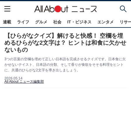
連載
ライフ
グルメ
社会
IT・ビジネス
エンタメ
リサ
【ひらがなクイズ】解けると快感！ 空欄を埋
めるひらがな2文字は？ ヒントは和食に欠かせ
ないもの
3つの言葉の空欄を埋めて正しい日本語を完成させるクイズです。日本食に欠
かせないテイスト、日本語の分類、そして香りが食欲をそそる料理をヒント
に、共通のひらがな2文字を導き出しましょう。
2026.05.14
All About ニュース編集部