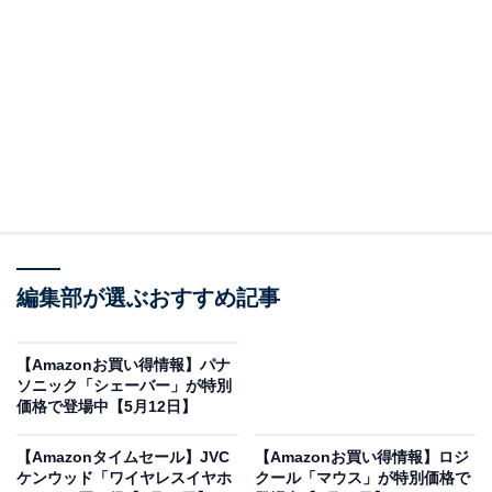
※以下のセール情報は5月14日20時現在のものです。値
段の変更、売り切れの場合もあります。
この記事の執筆者：
All About ニュース お買
いもの部
編集部が選ぶおすすめ記事
Amazonのセール商品から売れ筋ランキングまで、毎日のお買いも
のがもっと楽しく、もっとお得になる情報をお届け。編集部員によ
【Amazonお買い得情報】パナ
る独自レビューなど、ここでしか手に入らない情報も満載です。
...続きを読む
ソニック「シェーバー」が特別
価格で登場中【5月12日】
※本記事で紹介している商品の購入やサービスの利用により、売上の一部が
オールアバウトに還元されることがあります。
【Amazonタイムセール】JVC
【Amazonお買い得情報】ロジ
ケンウッド「ワイヤレスイヤホ
クール「マウス」が特別価格で
HUAWEIの「ウェアラブルデバイス」が限定価格