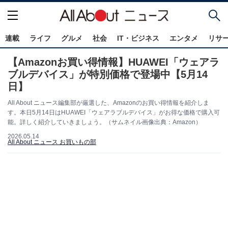
連載
ライフ
グルメ
社会
IT・ビジネス
エンタメ
リサ
【Amazonお買い得情報】HUAWEI「ウェアラ
ブルデバイス」が特別価格で登場中【5月14
日】
All About ニュース編集部が厳選した、Amazonのお買い得情報を紹介しま
す。本日5月14日はHUAWEI「ウェアラブルデバイス」がお得な価格で購入可
能。詳しく紹介していきましょう。（サムネイル画像出典：Amazon）
2026.05.14
All About ニュース お買いもの部