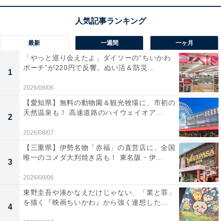
この商品のおすすめポイントは？
「メガネをかける」だけでシームレスにデジタルライフ
に繋がれる、
HUAWEIのウェアラブルデバイス
です。一
最新
一週間
一ヶ月
見するとスマートなウェリントン型のハーフリムメガネ
「やっと巡り会えたよ」ダイソーの“ちいかわ
ポーチ”が220円で反響。ぬい活＆防災...
ですが、テンプル（つる）部分に超薄型の大振幅ユニッ
1
トを搭載。耳を塞がないため、周囲の音を聞きながら自
2026/08/06
分だけのBGMを楽しめる「ながら聴き」の究極形です
【愛知県】無料の動物園＆観光牧場に、市初の
ね。
天然温泉も！ 高速道路のハイウェイオア...
2
2026/08/07
前モデルから進化し、
バッテリー持続時間は音楽再生で
【三重県】伊勢名物「赤福」の直営店に、全国
最大11時間
と大幅に向上。さらに「音漏れ防止設計」が
唯一のコメダ大判焼き店も！ 東名阪・伊...
3
強化されており、静かな場所でも周囲に気兼ねなく使用
2026/08/06
できます。テンプルをなぞるだけで音量調整や曲送りが
東野圭吾や湊かなえだけじゃない、「業と罪」
できる直感的な操作性や、2台のデバイスに同時接続で
を描く『映画ちいかわ』から強く連想した...
4
きるマルチポイント対応など、ビジネスからプライベー