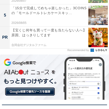
トまで「手ぶらでスマート」を実現する一台です！
2026/08/07
「15分で完成してめちゃ楽しかった」3COINS
の「モールドールトレカケースキッ...
HUAWEI「Eyewear 2」の口コミは？
5
HUAWEI「Eyewear 2」には以下のような口コミが寄せ
2026/08/05
られています。
【宝くじ何年も買って一度も当たらない人へ】
原因、はっきりしてます
PR
イヤホンを耳に入れるストレスから解放されまし
合同会社デジタルファーム
Recommended by
た。通話品質が非常に良く、オンライン会議で相手
の声が驚くほどクリアに聞こえます
見た目が普通のメガネと遜色ないので、仕事中でも
違和感なく使えます。レンズを度付きに変えて常用
していますが、軽くて疲れにくいです