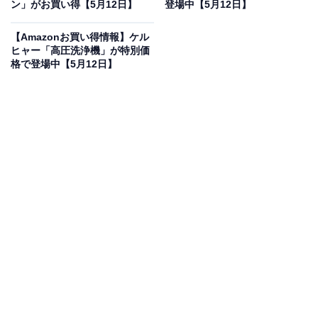
ン」がお買い得【5月12日】
登場中【5月12日】
に！ 38％オフで登場
【Amazonお買い得情報】ケル
ヒャー「高圧洗浄機」が特別価
格で登場中【5月12日】
HUAWEI Eyewear 2 ウェリントン型ハーフリム ブラック
薄型軽量設計Bluetooth5.3 風ノイズ低減設計 音漏れ防止
設計 タッチ操作 デュアルデバイス接続 最長11時間再生
マグネット式急速充電 IP54防塵防滴
Amazonで見る
HUAWEIのウェアラブルデバイス「Eyewear 2」は現在
38％オフの特別価格・税込2万3300円販売中です。