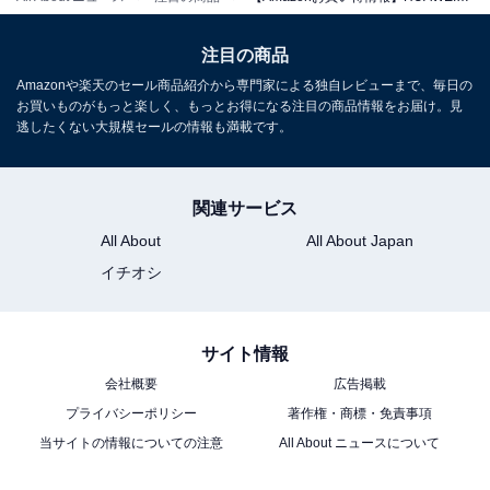
注目の商品
Amazonや楽天のセール商品紹介から専門家による独自レビューまで、毎日の
お買いものがもっと楽しく、もっとお得になる注目の商品情報をお届け。見
HUAWEI WATCH GT 6 Pro 46mm スマートウォッチ 1.47
逃したくない大規模セールの情報も満載です。
インチ大画面 最長21日間バッテリー サイクリング/登山/
進化したゴルフナビ スポーツモード100種類以上 GPS搭
載 心電図分析 健康/情緒モニタリング iOS/Android対応
ブラウン
関連サービス
Amazonで見る
All About
All About Japan
イチオシ
HUAWEI「Band 11 Pro」
サイト情報
会社概要
広告掲載
プライバシーポリシー
著作権・商標・免責事項
当サイトの情報についての注意
All About ニュースについて