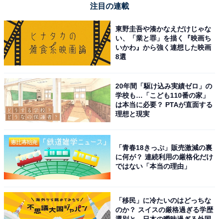
注目の連載
音漏れが心配でしたが、通常の音量なら隣の人にも
気づかれないレベル。移動中にポッドキャストを聴
東野圭吾や湊かなえだけじゃな
い、「業と罪」を描く『映画ち
くのに最適で、手放せなくなりました
いかわ』から強く連想した映画
8選
耳を塞ぐイヤホンが苦手な人はもちろん、仕事中にハン
20年間「駆け込み実績ゼロ」の
ズフリーで通話を頻繁に行うビジネスパーソンや、日常
学校も…「こども110番の家」
のあらゆるシーンをBGMで彩りたい人には、間違いなく
は本当に必要？ PTAが直面する
理想と現実
おすすめの商品です。
あわせて読みたい
「青春18きっぷ」販売激減の裏
【Amazonお買い得情報】パナソニック「シ
に何が？ 連続利用の厳格化だけ
ェーバー」が特別価格で登場中【5月12日】
ではない「本当の理由」
「移民」に冷たいのはどっちな
のか？ スイスの厳格過ぎる学歴
選別と、日本の曖昧過ぎる外国