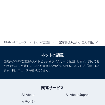
All About ニュース
ネットの話題
「宝塚男役みたい」美人俳優、イケメンな私服姿にファン歓喜「ハンサムで美しい」「はああかっこよすぎ」
ネットの話題
国内外のSNSで話題の人＆トピックをタイムリーにお届けします。知ってる
だけでちょっと得する、なんだか楽しい気分になれる、ネット発「知ら（な
きゃ）損」ニュースが盛りだくさん。
関連サービス
All About
All About Japan
イチオシ