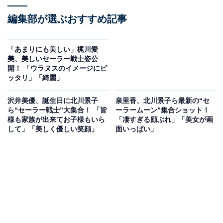
編集部が選ぶおすすめ記事
「あまりにも美しい」梶川愛
美、美しいセーラー戦士姿公
開！ 「ウラヌスのイメージにピ
ッタリ」「綺麗」
沢井美優、誕生日に北川景子
泉里香、北川景子ら最新の“セ
ら“セーラー戦士”大集合！ 「皆
ーラームーン”集合ショット！
様も家族が出来てお子様もいら
「凄すぎる顔ぶれ」「美女が画
して」「美しく優しい笑顔」
面いっぱい」