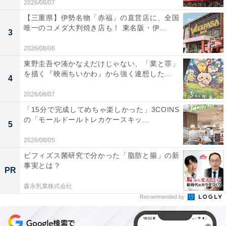
2026/08/07
【三重県】伊勢名物「赤福」の直営店に、全国
唯一のコメダ大判焼き店も！ 東名阪・伊...
3
2026/08/06
東野圭吾や湊かなえだけじゃない、「業と罪」
を描く『映画ちいかわ』から強く連想した...
4
2026/08/07
「15分で完成してめちゃ楽しかった」3COINS
の「モールドールトレカケースキッ...
5
2026/08/05
ビフィズス菌研究で分かった「脂肪と腸」の新
事実とは？
PR
森永乳業株式会社
Recommended by