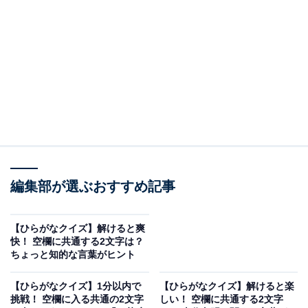
問題：□に共通するひらがなは？
次の言葉に共通して入るひらがなを考えてみましょう。
□□やく
お□□さま
編集部が選ぶおすすめ記事
あわ□□ざ
【ひらがなクイズ】解けると爽
ヒント：集団の中で中心となって立ち働く人、感謝の気
快！ 空欄に共通する2文字は？
ちょっと知的な言葉がヒント
持ちを伝える際の丁寧なあいさつ、そして複数の手法を
効果的に組み合わせて成果を出すことを思い浮かべてみ
【ひらがなクイズ】1分以内で
【ひらがなクイズ】解けると楽
てください。
挑戦！ 空欄に入る共通の2文字
しい！ 空欄に共通する2文字