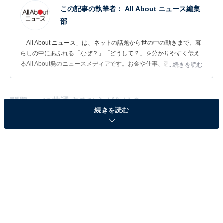
この記事の執筆者：
All About ニュース編集
部
「All About ニュース」は、ネットの話題から世の中の動きまで、暮
らしの中にあふれる「なぜ？」「どうして？」を分かりやすく伝え
るAll About発のニュースメディアです。お金や仕事、恋愛、ITに関
...続きを読む
する疑問に対して専門家が分かりやすく回答するほか、エンタメ情
報やSNSで話題のトピックスを紹介しています。
問題：□に共通するひらがなは？
続きを読む