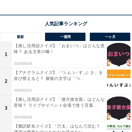
こちらもおすすめ
【ひらがなクイズ】1分ですっきり快感！ 空欄
に共通する2文字を当ててみましょう
最新
一週間
一ヶ月
【推し活用語クイズ】「おまいつ」はどんな意
味？ ある文章の略！
1
2024/09/24
1
2
【アナグラムクイズ】「つ ん い す ぶ さ」を
並び替えると？ 最後の文字は「つ...
2
2026/05/12
【推し活用語クイズ】「後方彼女面」はどんな
意味？ ライブやイベント会場で使う言葉...
3
2024/09/26
【難読駅名クイズ】「穴太」はなんて読む？