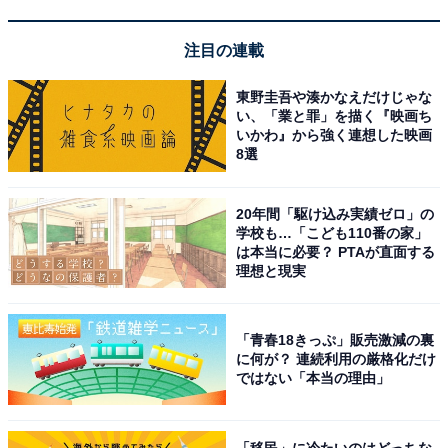
注目の連載
東野圭吾や湊かなえだけじゃな
い、「業と罪」を描く『映画ち
いかわ』から強く連想した映画
8選
20年間「駆け込み実績ゼロ」の
学校も…「こども110番の家」
は本当に必要？ PTAが直面する
理想と現実
「青春18きっぷ」販売激減の裏
に何が？ 連続利用の厳格化だけ
ではない「本当の理由」
「移民」に冷たいのはどっちな