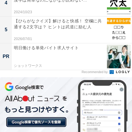
漢字は簡単なのになかなか読めない…
4
2024/10/23
【ひらがなクイズ】解けると快感！ 空欄に共
通する2文字は？ ヒントは武道に励む人
5
2026/07/01
明日働ける単発バイト求人サイト
PR
ショットワークス
Recommended by