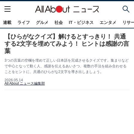
連載
ライフ
グルメ
社会
IT・ビジネス
エンタメ
リサ
【ひらがなクイズ】解けるとすっきり！ 共通
する2文字を埋めてみよう！ ヒントは感謝の言
葉
3つの言葉の空欄を埋めて正しい日本語を完成させるクイズです。集まりなど
で中心となって動く人、感謝を伝えるあいさつ、複数の手法を組み合わせる
ことをヒントに、共通のひらがな2文字を導き出しましょう。
2026.05.14
All About ニュース編集部