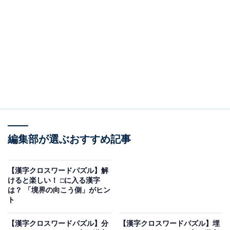
□に入る漢字は？
次の4つの熟語が成立するように、空欄に入る漢字を一
文字考えてみましょう。
・香□
・海□
・□道
編集部が選ぶおすすめ記事
・□平
【漢字クロスワードパズル】解
ヒント：
「日々に潤いをもたらすもの」
を象徴する一字
けると楽しい！ □に入る漢字
は？ 「境界の向こう側」がヒン
です。
ト
【漢字クロスワードパズル】分
【漢字クロスワードパズル】埋