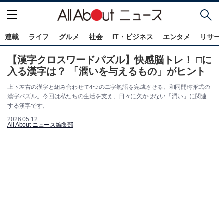
連載
ライフ
グルメ
社会
IT・ビジネス
エンタメ
リサ
【漢字クロスワードパズル】快感脳トレ！ □に
入る漢字は？ 「潤いを与えるもの」がヒント
上下左右の漢字と組み合わせて4つの二字熟語を完成させる、和同開珎形式の
漢字パズル。今回は私たちの生活を支え、日々に欠かせない「潤い」に関連
する漢字です。
2026.05.12
All About ニュース編集部