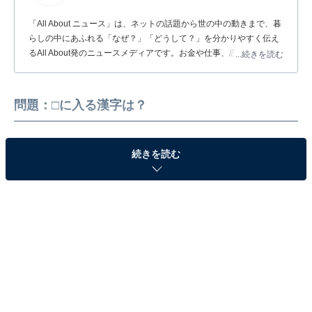
「All About ニュース」は、ネットの話題から世の中の動きまで、暮
らしの中にあふれる「なぜ？」「どうして？」を分かりやすく伝え
るAll About発のニュースメディアです。お金や仕事、恋愛、ITに関
...続きを読む
する疑問に対して専門家が分かりやすく回答するほか、エンタメ情
報やSNSで話題のトピックスを紹介しています。
問題：□に入る漢字は？
続きを読む