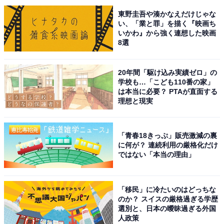
東野圭吾や湊かなえだけじゃな
い、「業と罪」を描く『映画ち
いかわ』から強く連想した映画
8選
20年間「駆け込み実績ゼロ」の
学校も…「こども110番の家」
は本当に必要？ PTAが直面する
理想と現実
「青春18きっぷ」販売激減の裏
に何が？ 連続利用の厳格化だけ
ではない「本当の理由」
「移民」に冷たいのはどっちな
のか？ スイスの厳格過ぎる学歴
選別と、日本の曖昧過ぎる外国
人政策