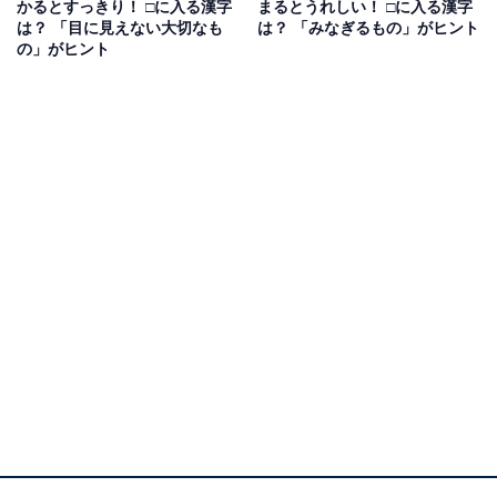
次ページ
正解を見る
かるとすっきり！ □に入る漢字
まるとうれしい！ □に入る漢字
は？ 「目に見えない大切なも
は？ 「みなぎるもの」がヒント
の」がヒント
こちらもおすすめ
【漢字クロスワードパズル】解けないと恥ずか
しい？ □に入る漢字は？ 「体の一部」がヒント