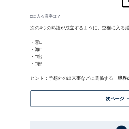
□に入る漢字は？
次の4つの熟語が成立するように、空欄に入る
・意□
・海□
・□出
・□部
ヒント：予想外の出来事などに関係する
「境界
次ページ