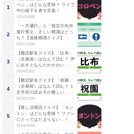
ペン」はどんな意味？ ライブ
ーメン
1
1
中の様子を表す言葉！
再現した
道...
2024/10/06
2026/08/0
「一方通行」と「指定方向外
ステラ
進行禁止」正しい標識はどっ
詰め放題
2
2
ち？【道路標識クイズ】
00円で「
2022/12/26
2026/08/0
【難読駅名クイズ】「比布」
「面白
（北海道）はなんて読む？ 声
入〜」
3
3
に出すとなんだかかわい
プラン
い…...
題。“さま
2024/12/02
2026/08/0
【難読駅名クイズ】「祝園」
「これ
（京都府）はなんて読む？ 1
ダイソ
4
4
文字目の読み方が難しい……
リーバ
わ...
2024/12/06
2026/08/0
【推し活用語クイズ】「ヨン
「100
トン」はどんな意味？ ファン
スタン
5
5
にとってはたまらない…！
ュックが
2024/10/09
2026/08/0