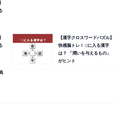
】
る
】
【漢字クロスワードパズル】
る
快感脳トレ！ □に入る漢字
は？ 「潤いを与えるもの」
がヒント
具