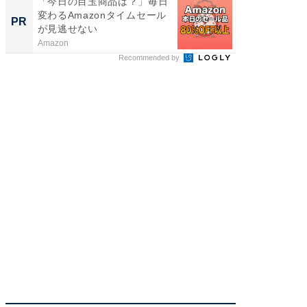
「今日の目玉商品は？」毎日
事例か
変わるAmazonタイムセール
管理』
PR
PR
が見逃せない
Amazon
KeeperSec
Recommended by