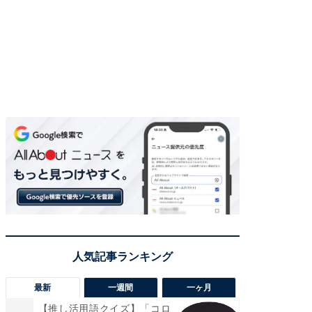
最新
一週間
一ヶ月
【推し活用語クイズ】「コロ
【兵庫