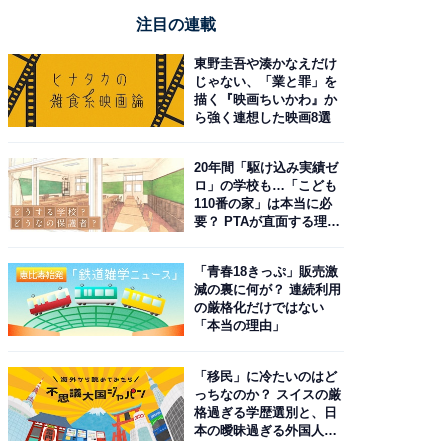
注目の連載
東野圭吾や湊かなえだけ
じゃない、「業と罪」を
描く『映画ちいかわ』か
ら強く連想した映画8選
20年間「駆け込み実績ゼ
ロ」の学校も…「こども
110番の家」は本当に必
要？ PTAが直面する理想
と現実
「青春18きっぷ」販売激
減の裏に何が？ 連続利用
の厳格化だけではない
「本当の理由」
「移民」に冷たいのはど
っちなのか？ スイスの厳
格過ぎる学歴選別と、日
本の曖昧過ぎる外国人政