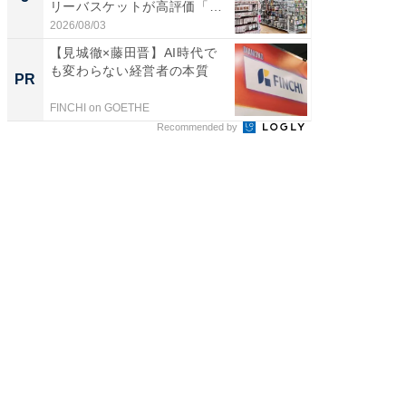
リーバスケットが高評価「使
層水風
わ...
帰...
2026/08/03
2026/08/0
【見城徹×藤田晋】AI時代で
シェア別荘
も変わらない経営者の本質
wners
PR
PR
FINCHI on GOETHE
COCO VIL
Recommended by