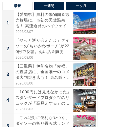
最新
一週間
一ヶ月
【愛知県】無料の動物園＆観
【兵庫
光牧場に、市初の天然温泉
ーメン
1
1
も！ 高速道路のハイウェイオ
再現した
ア...
道...
2026/08/07
2026/08/0
「やっと巡り会えたよ」ダイ
【三重
ソーの“ちいかわポーチ”が22
の直営
2
2
0円で反響。ぬい活＆防災...
ダ大判焼
伊...
2026/08/06
2026/08/0
【三重県】伊勢名物「赤福」
【千葉県
の直営店に、全国唯一のコメ
級マー
3
3
ダ大判焼き店も！ 東名阪・
ノベし
伊...
ー...
2026/08/06
2026/08/0
「1000円には見えなかった」
ステラ
スタンダードプロダクツのリ
詰め放題
4
4
ュックが「高見えする」の...
00円で「
2026/08/03
2026/08/0
「これ絶対に便利なやつや」
立山連
ダイソーの折り畳み式ランド
風呂に、
5
5