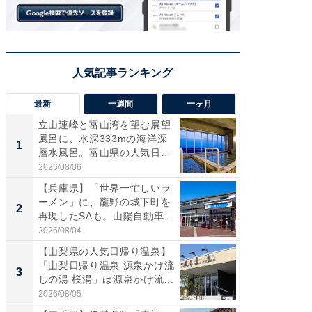
最新
一週間
一ヶ月
立山連峰と富山湾を望む展望
【兵庫
風呂に、水深333mの海洋深
ーメン
1
1
層水風呂。富山県の人気日
再現した
帰...
道...
2026/08/06
2026/08/0
【兵庫県】「世界一忙しいラ
【三重
ーメン」に、龍野の城下町を
「鈴鹿天
2
2
再現したSAも。山陽自動車
は100
道...
2026/08/04
2026/08/0
【山梨県の人気日帰り温泉】
ステラ
「山梨日帰り温泉 源泉かけ流
詰め放題
3
3
しの湯 桜湯」は源泉かけ流...
00円で「
2026/08/05
2026/08/0