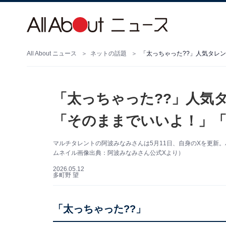
All About ニュース
ネットの話題
「太っちゃった??」人気タレ
「太っちゃった??」人気
「そのままでいいよ！」
マルチタレントの阿波みなみさんは5月11日、自身のXを更新
ムネイル画像出典：阿波みなみさん公式Xより）
2026.05.12
多町野 望
「太っちゃった??」