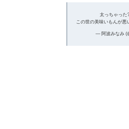
太っちゃった?
この世の美味いもんが悪い
— 阿波みなみ (@m