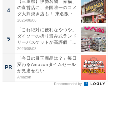
【三重県】伊勢名物「赤福」
「ミニオ
の直営店に、全国唯一のコメ
ッグ！ 
4
4
ダ大判焼き店も！ 東名阪・
ど、夏限
伊...
2026/08/06
2026/08/0
「これ絶対に便利なやつや」
【埼玉
ダイソーの折り畳み式ランド
「行田天
5
5
リーバスケットが高評価「使
は和の
わ...
が...
2026/08/03
2026/08/0
「今日の目玉商品は？」毎日
すべて
変わるAmazonタイムセール
るその
PR
PR
が見逃せない
Amazon
COCO VIL
Recommended by