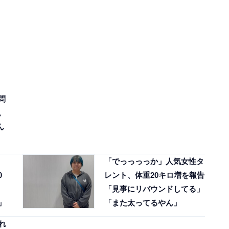
問
。
ん
「でっっっっか」人気女性タ
0
レント、体重20キロ増を報告
「見事にリバウンドしてる」
」
「また太ってるやん」
れ