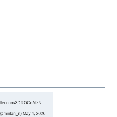
witter.com/3DROCeAfzN
iiitan_n)
May 4, 2026