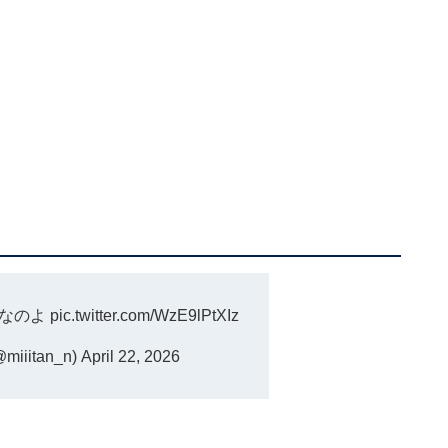
嘘なのよ
pic.twitter.com/WzE9lPtXIz
iiitan_n)
April 22, 2026