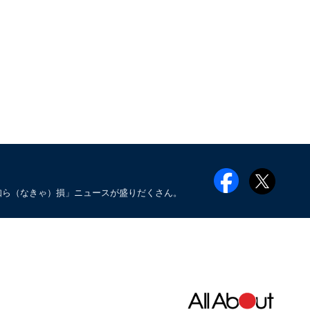
知ら（なきゃ）損」ニュースが盛りだくさん。