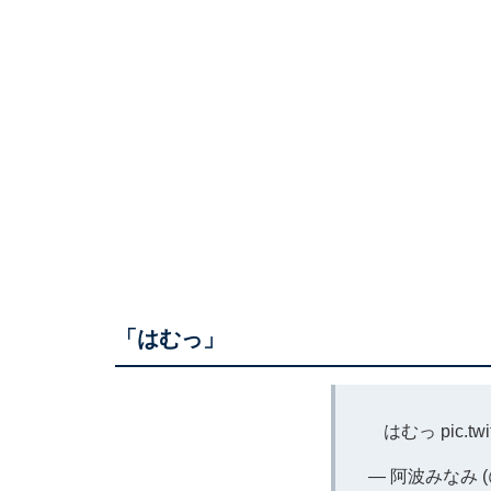
「はむっ」
はむっ
pic.t
— 阿波みなみ (@m