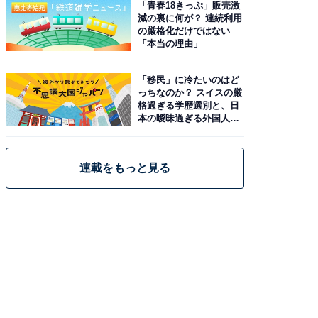
「青春18きっぷ」販売激
減の裏に何が？ 連続利用
の厳格化だけではない
「本当の理由」
「移民」に冷たいのはど
っちなのか？ スイスの厳
格過ぎる学歴選別と、日
本の曖昧過ぎる外国人政
策
連載をもっと見る