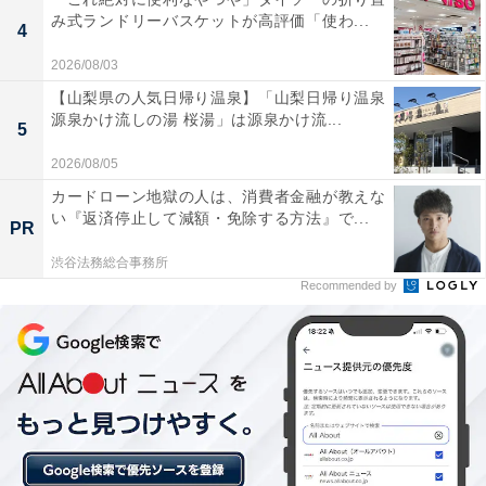
み式ランドリーバスケットが高評価「使わ...
4
2026/08/03
【山梨県の人気日帰り温泉】「山梨日帰り温泉
源泉かけ流しの湯 桜湯」は源泉かけ流...
「日本海を望む開放的なロケーション」
5
2026/08/05
これまでにAll About ニュース編集部が実施したアンケー
カードローン地獄の人は、消費者金融が教えな
ト調査では、下記のような評価が寄せられています。
い『返済停止して減額・免除する方法』で...
PR
渋谷法務総合事務所
「日本海を望む開放的なロケーションが魅力。なま
Recommended by
はげ文化と合わせて観光も楽しめる」（50代男性／
青森県）
「海に近い自然豊かな温泉地で、景色を楽しみなが
らゆっくり温泉に入り、日頃の疲れを癒したいと思