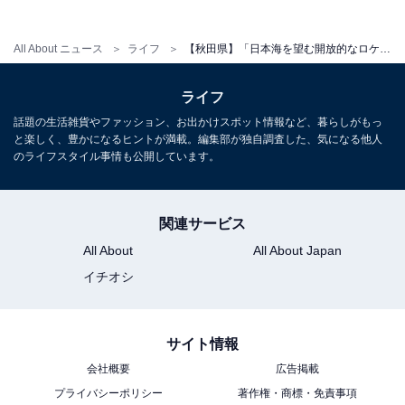
All About ニュース
ライフ
【秋田県】「日本海を望む開放的なロケーション」男鹿温泉郷の魅力とは？ なまはげ文化や名物の石焼料理も
ライフ
話題の生活雑貨やファッション、お出かけスポット情報など、暮らしがもっ
と楽しく、豊かになるヒントが満載。編集部が独自調査した、気になる他人
のライフスタイル事情も公開しています。
関連サービス
All About
All About Japan
イチオシ
サイト情報
会社概要
広告掲載
プライバシーポリシー
著作権・商標・免責事項