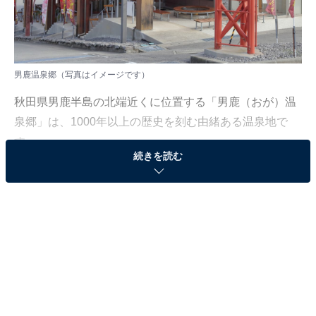
男鹿温泉郷（写真はイメージです）
秋田県男鹿半島の北端近くに位置する「男鹿（おが）温
泉郷」は、1000年以上の歴史を刻む由緒ある温泉地で
す。
続きを読む
伝承によれば、征夷大将軍・坂上田村麻呂が東征の際に
発見して兵を休めたのが始まりとされ、江戸時代には秋
田藩主・佐竹公も好んで入浴したといわれています。当
時の温泉番付では最高位に次ぐ「東の小結」に選ばれる
など、古くから名湯として全国にその名を知られてきま
した。