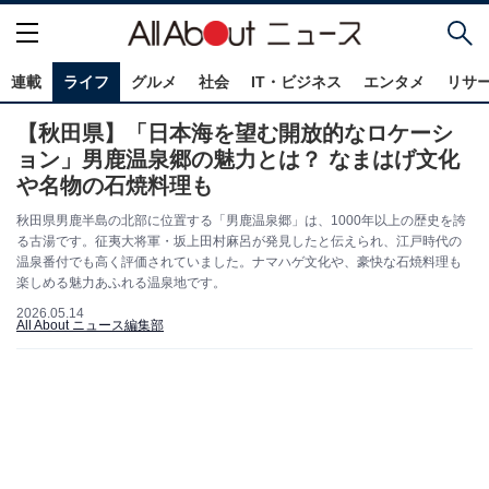
連載
ライフ
グルメ
社会
IT・ビジネス
エンタメ
リサ
【秋田県】「日本海を望む開放的なロケーシ
ョン」男鹿温泉郷の魅力とは？ なまはげ文化
や名物の石焼料理も
秋田県男鹿半島の北部に位置する「男鹿温泉郷」は、1000年以上の歴史を誇
る古湯です。征夷大将軍・坂上田村麻呂が発見したと伝えられ、江戸時代の
温泉番付でも高く評価されていました。ナマハゲ文化や、豪快な石焼料理も
楽しめる魅力あふれる温泉地です。
2026.05.14
All About ニュース編集部