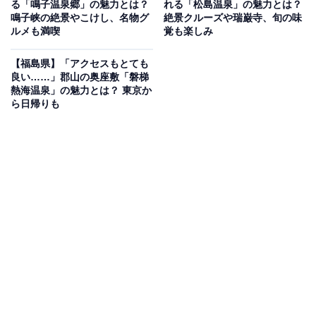
る「鳴子温泉郷」の魅力とは？
れる「松島温泉」の魅力とは？
鳴子峡の絶景やこけし、名物グ
絶景クルーズや瑞巌寺、旬の味
ルメも満喫
覚も楽しみ
男鹿温泉郷を訪れたなら、この地に深く根付く「ナマハ
ゲ文化」をぜひ体感してみてください。
【福島県】「アクセスもとても
良い……」郡山の奥座敷「磐梯
熱海温泉」の魅力とは？ 東京か
温泉郷の近くには、ナマハゲの歴史や面を展示する「な
ら日帰りも
まはげ館」や、真近でナマハゲの乱入を体験できる「男
鹿真山伝承館」があります。また、温泉郷内では和太鼓
とナマハゲが融合した勇壮な「なまはげ太鼓」の公演も
行われており、その迫力は圧巻。
グルメの目玉は、男鹿の漁師料理を再現した「石焼料
理」です。真っ赤に熱した小石を魚介の入った桶に放り
込み、一気に沸騰させる豪快な演出は、音と香りで五感
を刺激します。また、紅ずわいがに（男鹿の赤がに）や
新鮮な海の幸、特産の男鹿梨など、季節ごとの味覚も豊
富です。