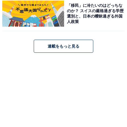
「移民」に冷たいのはどっちな
のか？ スイスの厳格過ぎる学歴
選別と、日本の曖昧過ぎる外国
この記事の執筆者：
All About ニュース編集
人政策
部
「All About ニュース」は、ネットの話題から世の中の動きまで、暮
らしの中にあふれる「なぜ？」「どうして？」を分かりやすく伝え
連載をもっと見る
るAll About発のニュースメディアです。お金や仕事、恋愛、ITに関
...続きを読む
する疑問に対して専門家が分かりやすく回答するほか、エンタメ情
報やSNSで話題のトピックスを紹介しています。
こちらもおすすめ
【秋田県】「夕日を温泉から……」海辺の穴場
「男鹿温泉郷」の魅力とは？ “男鹿なまはげ”で
人気