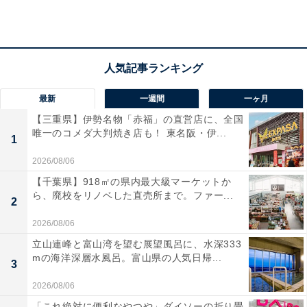
周辺には、絶景スポット「入道崎」や、美しいアジサイ
で知られる「雲昌寺」、ホッキョクグマに出会える「男
鹿水族館GAO」など、見どころが点在しています。
最新
一週間
一ヶ月
自然、歴史、美食が3拍子そろった男鹿温泉郷は、特別
【三重県】伊勢名物「赤福」の直営店に、全国
な休日を過ごすのにぴったりの場所です。
唯一のコメダ大判焼き店も！ 東名阪・伊...
1
2026/08/06
【千葉県】918㎡の県内最大級マーケットか
ら、廃校をリノベした直売所まで。ファー...
2
2026/08/06
立山連峰と富山湾を望む展望風呂に、水深333
mの海洋深層水風呂。富山県の人気日帰...
3
2026/08/06
「これ絶対に便利なやつや」ダイソーの折り畳