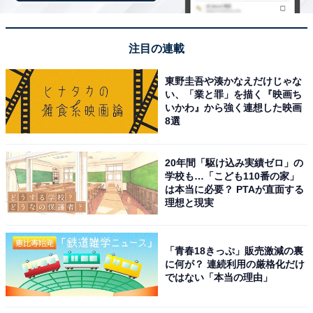
ったからです」（10代男性／埼玉県）
注目の連載
「男鹿の音楽フェスに行った際に近くを通った。フ
東野圭吾や湊かなえだけじゃな
ェスいった後に温泉もすごいあこがれる」（20代男
い、「業と罪」を描く『映画ち
いかわ』から強く連想した映画
性／青森県）
8選
あわせて読みたい
20年間「駆け込み実績ゼロ」の
学校も…「こども110番の家」
1人旅で行きたいと思う「秋田県の温泉地」
は本当に必要？ PTAが直面する
ランキング！ 2位「男鹿温泉郷」を抑えた1位
理想と現実
は？【2026年調査】
※掲載されている情報は記事公開時のものです。あらか
「青春18きっぷ」販売激減の裏
に何が？ 連続利用の厳格化だけ
じめご了承ください。また、記事中の宿泊プランを予約
ではない「本当の理由」
すると、売上の一部がオールアバウトに還元されること
があります。