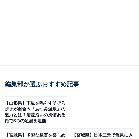
こちらの温泉の大きな特徴は、海水の成分に似た塩分を
含んだ塩化物泉です。入浴後の保湿効果が高く「熱の
湯」とも呼ばれています。湯冷めしにくく、体の芯から
温まるお湯は、美肌の湯としても有名です。
さらに男鹿温泉郷は、男鹿半島・大潟ジオパークの一部
でもあり、豊かな自然に囲まれているのも魅力。現在は
複数のホテルや旅館が立ち並び、秋田の奥座敷として、
伝統を守りながらも新しいおもてなしを提供し続けてい
ます。
編集部が選ぶおすすめ記事
男鹿温泉郷周辺にある旅館・ホテルを楽天トラベルで見る
【山形県】下駄を鳴らすそぞろ
歩きが似合う「あつみ温泉」の
魅力とは？清流沿いの風情ある
※本記事で紹介している商品の購入やサービスの利用により、売上の一部が
街で3つの足湯を堪能
オールアバウトに還元されることがあります。
【宮城県】多彩な泉質を楽しめ
【宮城県】日本三景で温泉に入
「男鹿温泉郷」周辺には何がある？