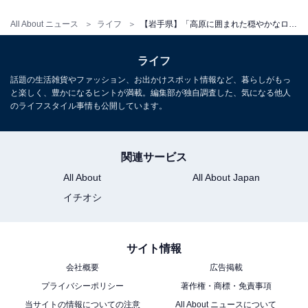
All About ニュース
ライフ
【岩手県】「高原に囲まれた穏やかなロケーション」八幡平温泉郷の魅力とは？ 地熱発電所からの引湯＆グルメも
ライフ
話題の生活雑貨やファッション、お出かけスポット情報など、暮らしがもっ
と楽しく、豊かになるヒントが満載。編集部が独自調査した、気になる他人
のライフスタイル事情も公開しています。
関連サービス
All About
All About Japan
イチオシ
サイト情報
会社概要
広告掲載
プライバシーポリシー
著作権・商標・免責事項
当サイトの情報についての注意
All About ニュースについて