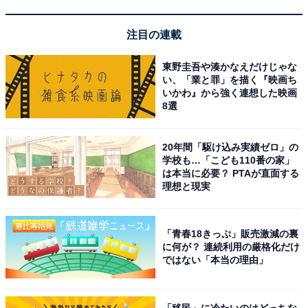
差で抑えた1位は？
注目の連載
※掲載されている情報は記事公開時のものです。あらか
じめご了承ください。また、記事中の宿泊プランを予約
東野圭吾や湊かなえだけじゃな
い、「業と罪」を描く『映画ち
すると、売上の一部がオールアバウトに還元されること
いかわ』から強く連想した映画
があります。
8選
20年間「駆け込み実績ゼロ」の
この記事の執筆者：
All About ニュース編集
学校も…「こども110番の家」
部
は本当に必要？ PTAが直面する
理想と現実
「All About ニュース」は、ネットの話題から世の中の動きまで、暮
らしの中にあふれる「なぜ？」「どうして？」を分かりやすく伝え
るAll About発のニュースメディアです。お金や仕事、恋愛、ITに関
...続きを読む
「青春18きっぷ」販売激減の裏
する疑問に対して専門家が分かりやすく回答するほか、エンタメ情
に何が？ 連続利用の厳格化だけ
報やSNSで話題のトピックスを紹介しています。
ではない「本当の理由」
こちらもおすすめ
【秋田県】「夕日を温泉から……」海辺の穴場
「移民」に冷たいのはどっちな