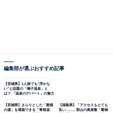
硫黄の香りが温泉情緒をかき立てます。
また、リゾートホテルやペンションが立ち並ぶエリア
は、季節ごとにその表情を劇的に変えます。春の芽吹
き、夏の避暑、秋の燃えるような紅葉、そして冬の白銀
の世界。2026年の今も、四季を通じて国立公園の自然美
と名湯を求めて、国内外から多くの観光客が訪れていま
す。
八幡平温泉郷周辺にある旅館・ホテルを楽天トラベルで見る
編集部が選ぶおすすめ記事
※本記事で紹介している商品の購入やサービスの利用により、売上の一部が
【宮城県】1人旅でも“浮かな
オールアバウトに還元されることがあります。
い”と話題の「鳴子温泉」と
は？ 「温泉のデパート」の魅力
「八幡平温泉郷」周辺には何がある？
【宮城県】さらりとした「殿様
【福島県】「アクセスもとても
温泉郷の周辺には、東北を代表する絶景スポットやアク
の湯」を堪能できる「青根温
良い……」郡山の奥座敷「磐梯