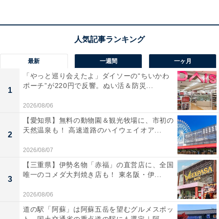
最新
一週間
一ヶ月
「やっと巡り会えたよ」ダイソーの“ちいかわ
ポーチ”が220円で反響。ぬい活＆防災...
1
2026/08/06
【愛知県】無料の動物園＆観光牧場に、市初の
天然温泉も！ 高速道路のハイウェイオア...
2
2026/08/07
【三重県】伊勢名物「赤福」の直営店に、全国
「体の疲れが一気に取れる」
唯一のコメダ大判焼き店も！ 東名阪・伊...
3
2026/08/06
これまでにAll About ニュース編集部が実施したアンケー
道の駅「阿蘇」は阿蘇五岳を望むグルメスポッ
ト調査では、下記のような評価が寄せられています。