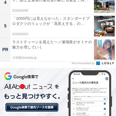
ト。国土交通省の重点道の駅にも選定｜阿...
4
2026/08/08
「体の疲れが一気に取れる温泉が沢山あるから」
「1000円には見えなかった」スタンダードプ
（20代女性／栃木県）
ロダクツのリュックが「高見えする」の...
5
2026/08/03
ラストティーンを迎えた一ノ瀬瑠菜がオトナの
「雰囲気がいいから」（20代男性／東京都）
魅力を増していく
PR
小学館Gravidia.jp
Recommended by
「高原に囲まれた穏やかなロケーションは、何度訪
れても新鮮さが失われません」（40代男性／山形
県）
あわせて読みたい
岩手県で「外国人観光客にすすめたい温泉
地」ランキング！ 2位「八幡平温泉郷」を大