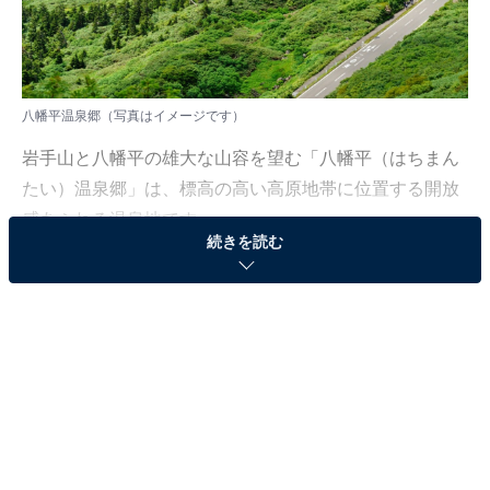
八幡平温泉郷（写真はイメージです）
岩手山と八幡平の雄大な山容を望む「八幡平（はちまん
たい）温泉郷」は、標高の高い高原地帯に位置する開放
感あふれる温泉地です。
続きを読む
この温泉郷の成り立ちはユニークで、1966年に日本で初
めて本格的な地熱発電を開始した「松川地熱発電所」か
らの引湯により、1971年に開湯しました。自然エネルギ
ーの恵みをそのままに受け継いだ、まさに「地球の鼓
動」を感じられる温泉といえるでしょう。
泉質は主に「硫黄泉」や「単純温泉」で、ほのかに漂う