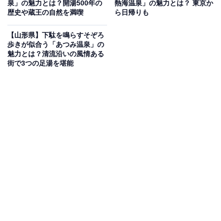
泉」の魅力とは？開湯500年の
熱海温泉」の魅力とは？ 東京か
ティビティが目白押しです。
歴史や蔵王の自然を満喫
ら日帰りも
まず外せないのが、岩手県と秋田県を結ぶ全長約27kmの
【山形県】下駄を鳴らすそぞろ
歩きが似合う「あつみ温泉」の
山岳ドライブウェイ「八幡平アスピーテライン」です。
魅力とは？清流沿いの風情ある
4月の開通直後には、数メートルの高さにおよぶ雪の壁
街で3つの足湯を堪能
「雪の回廊」を通り抜ける圧巻の体験ができます。
また、冬には極上のパウダースノーを楽しめる「八幡平
リゾート」や、きめ細やかなアスピリンスノーが有名な
「安比高原スキー場」へ気軽に足を延ばせるのも魅力。
滑った後の体を温める温泉は、スキーヤーにとって至福
のひとときです。
地元グルメでは、豊かな自然に育まれた「八幡平杜仲茶
ポーク」や、地元の清らかな水を使った蕎麦なども、ぜ
ひ味わいたい逸品です。