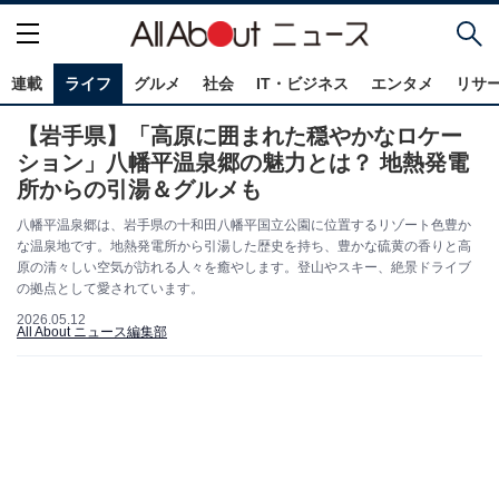
連載
ライフ
グルメ
社会
IT・ビジネス
エンタメ
リサ
【岩手県】「高原に囲まれた穏やかなロケー
ション」八幡平温泉郷の魅力とは？ 地熱発電
所からの引湯＆グルメも
八幡平温泉郷は、岩手県の十和田八幡平国立公園に位置するリゾート色豊か
な温泉地です。地熱発電所から引湯した歴史を持ち、豊かな硫黄の香りと高
原の清々しい空気が訪れる人々を癒やします。登山やスキー、絶景ドライブ
の拠点として愛されています。
2026.05.12
All About ニュース編集部