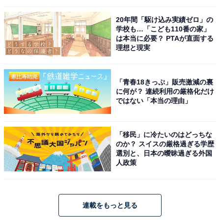
20年間「駆け込み実績ゼロ」の
学校も…「こども110番の家」
は本当に必要？ PTAが直面する
理想と現実
「青春18きっぷ」販売激減の裏
に何が？ 連続利用の厳格化だけ
ではない「本当の理由」
「移民」に冷たいのはどっちな
のか？ スイスの厳格過ぎる学歴
選別と、日本の曖昧過ぎる外国
人政策
連載をもっと見る