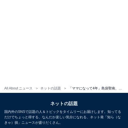
All About ニュース
ネットの話題
「ママになって4年」島袋聖南、母の日にイケメン夫＆息子との“幸せ家族ショット”公開「毎日が幸せ」
ネットの話題
国内外のSNSで話題の人＆トピックをタイムリーにお届けします。知ってる
だけでちょっと得する、なんだか楽しい気分になれる、ネット発「知ら（な
きゃ）損」ニュースが盛りだくさん。