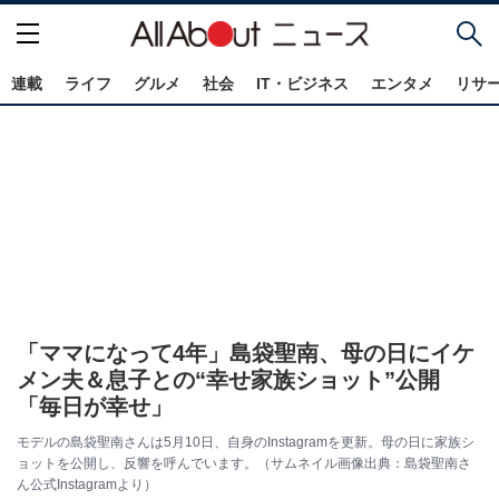
連載
ライフ
グルメ
社会
IT・ビジネス
エンタメ
リサ
「ママになって4年」島袋聖南、母の日にイケ
メン夫＆息子との“幸せ家族ショット”公開
「毎日が幸せ」
モデルの島袋聖南さんは5月10日、自身のInstagramを更新。母の日に家族シ
ョットを公開し、反響を呼んでいます。（サムネイル画像出典：島袋聖南さ
ん公式Instagramより）