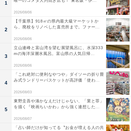
唯一のコメダ大判焼き店も！ 東名阪・伊...
1
2026/08/06
【千葉県】918㎡の県内最大級マーケットか
ら、廃校をリノベした直売所まで。ファー...
2
2026/08/06
立山連峰と富山湾を望む展望風呂に、水深333
mの海洋深層水風呂。富山県の人気日帰...
3
2026/08/06
「これ絶対に便利なやつや」ダイソーの折り畳
み式ランドリーバスケットが高評価「使わ...
4
2026/08/03
東野圭吾や湊かなえだけじゃない、「業と罪」
を描く『映画ちいかわ』から強く連想した...
5
2026/08/07
「占い師だけが知ってる〝お金が増える人の共