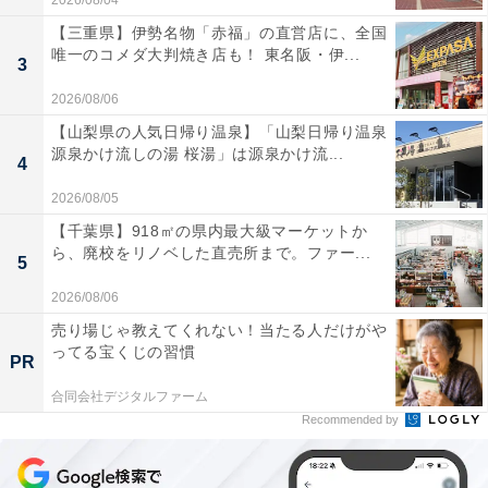
2026/08/04
【三重県】伊勢名物「赤福」の直営店に、全国
唯一のコメダ大判焼き店も！ 東名阪・伊...
3
2026/08/06
【山梨県の人気日帰り温泉】「山梨日帰り温泉
源泉かけ流しの湯 桜湯」は源泉かけ流...
4
2026/08/05
【千葉県】918㎡の県内最大級マーケットか
ら、廃校をリノベした直売所まで。ファー...
5
2026/08/06
売り場じゃ教えてくれない！当たる人だけがや
ってる宝くじの習慣
PR
合同会社デジタルファーム
Recommended by