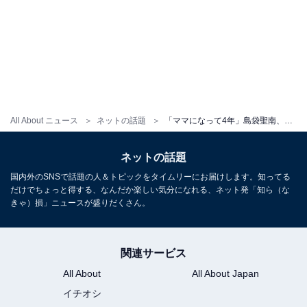
All About ニュース
ネットの話題
「ママになって4年」島袋聖南、母の日にイケメン夫＆息子との“幸せ家族ショット”公開「毎日が幸せ」
ネットの話題
国内外のSNSで話題の人＆トピックをタイムリーにお届けします。知ってる
だけでちょっと得する、なんだか楽しい気分になれる、ネット発「知ら（な
きゃ）損」ニュースが盛りだくさん。
関連サービス
All About
All About Japan
イチオシ