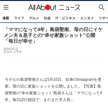
連載
ライフ
グルメ
社会
IT・ビジネス
エンタメ
リサ
「ママになって4年」島袋聖南、母の日にイケ
メン夫＆息子との“幸せ家族ショット”公開
「毎日が幸せ」
2026.05.11
五六七 八千代
モデルの島袋聖南さんは5月10日、自身のInstagramを更
新。母の日に家族ショットを公開しました。【写真】島
袋聖南の“幸せ家族ショット”島袋さんは「ママになって4
年。毎日試行錯誤で、まだまだ半人前...