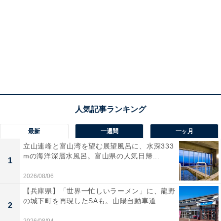
最新
一週間
一ヶ月
立山連峰と富山湾を望む展望風呂に、水深333
mの海洋深層水風呂。富山県の人気日帰...
1
2026/08/06
【兵庫県】「世界一忙しいラーメン」に、龍野
の城下町を再現したSAも。山陽自動車道...
2