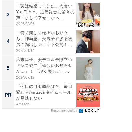
「実は結婚しました」大食い
「脚が
YouTuber、近況報告に驚きの
横川尚
3
3
声「まじで幸せになっ...
ムキな姿
刃...
2026/08/06
2026/08/0
「何て美しく端正なお顔立
「え、
ち」神崎恵、美男子すぎる次
芸人、2
4
4
男の顔出しショット公開！
エットに
「め...
2025/01/14
2026/08/0
広末涼子、美デコルテ際立つ
「脳がバ
ドレス姿で「嬉しいお知らせ
装姿が話
5
5
が…」！ 「凄く美しい」
のお父さ
「透...
2024/07/12
2026/08/0
「今日の目玉商品は？」毎日
「歯を失
変わるAmazonタイムセール
必ずや
PR
PR
が見逃せない
インプ
Amazon
あんしん
Recommended by