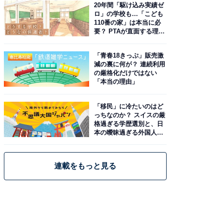
20年間「駆け込み実績ゼ
ロ」の学校も…「こども
110番の家」は本当に必
要？ PTAが直面する理想
と現実
「青春18きっぷ」販売激
減の裏に何が？ 連続利用
の厳格化だけではない
「本当の理由」
「移民」に冷たいのはど
っちなのか？ スイスの厳
格過ぎる学歴選別と、日
本の曖昧過ぎる外国人政
策
連載をもっと見る