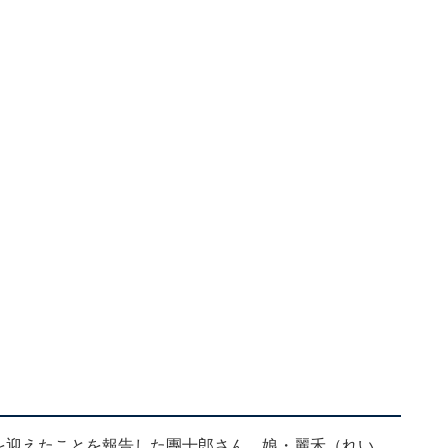
日を迎えたことを報告した團十郎さん。娘・麗禾（れい