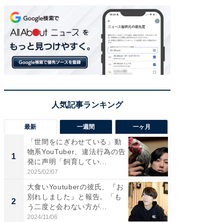
最新
一週間
一ヶ月
「世間をにぎわせている」動
「さす
物系YouTuber、違法行為の告
は」高
1
1
発に声明「飼育してい...
災地を
「カ...
2025/02/07
2026/08/0
大食いYoutuberの彼氏、『お
「女の
別れしました』と報告。「も
介、バ
2
2
う二度と会わない方が...
らのプレ
愛...
2024/11/06
2026/08/0