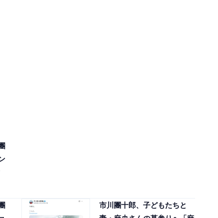
團
ン
團
市川團十郎、子どもたちと