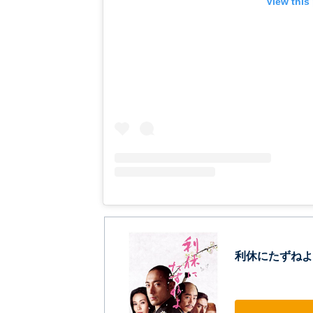
View this
利休にたずねよ