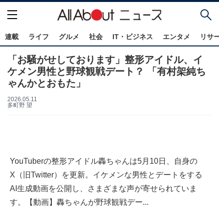
連載
ライフ
グルメ
社会
IT・ビジネス
エンタメ
リサ
「お騒がせしております」整形アイドル、イ
ケメン男性と野球観戦デート？ 「有村架純ち
ゃんかとおもた」
2026.05.11
多町野 望
YouTuberの整形アイドル轟ちゃんは5月10日、自身の
X（旧Twitter）を更新。イケメンな男性とデートをする
AI生成動画を公開し、さまざまな声が寄せられていま
す。【動画】轟ちゃんが野球観戦デー...