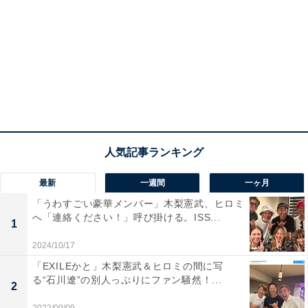
最新
一週間
一ヶ月
「うわすごい豪華メンバー」木梨憲武、ヒロミ
へ「連絡ください！」呼び掛ける。ISS...
1
2024/10/17
「EXILEかと」木梨憲武＆ヒロミの間に写
る“石川遼”の別人っぷりにファン騒然！...
2