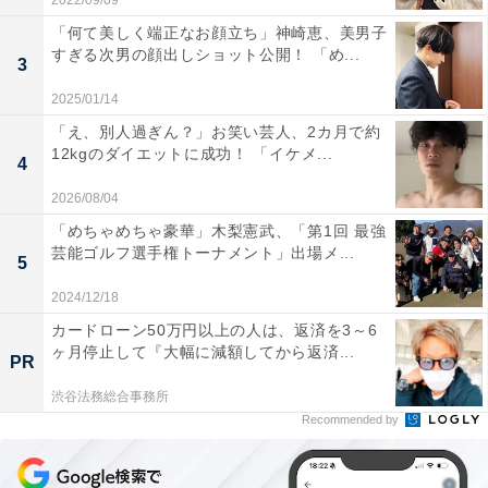
2022/09/09
「何て美しく端正なお顔立ち」神崎恵、美男子
すぎる次男の顔出しショット公開！ 「め...
3
2025/01/14
「え、別人過ぎん？」お笑い芸人、2カ月で約
12kgのダイエットに成功！ 「イケメ...
4
2026/08/04
「めちゃめちゃ豪華」木梨憲武、「第1回 最強
芸能ゴルフ選手権トーナメント」出場メ...
5
2024/12/18
カードローン50万円以上の人は、返済を3～6
ヶ月停止して『大幅に減額してから返済...
PR
渋谷法務総合事務所
Recommended by