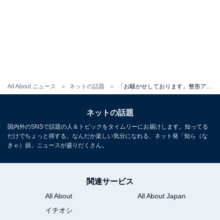
All About ニュース
ネットの話題
「お騒がせしております」整形アイドル、イケメン男性と野球観戦デート？ 「有村架純ちゃんかとおもた」
ネットの話題
国内外のSNSで話題の人＆トピックをタイムリーにお届けします。知ってる
だけでちょっと得する、なんだか楽しい気分になれる、ネット発「知ら（な
きゃ）損」ニュースが盛りだくさん。
関連サービス
All About
All About Japan
イチオシ