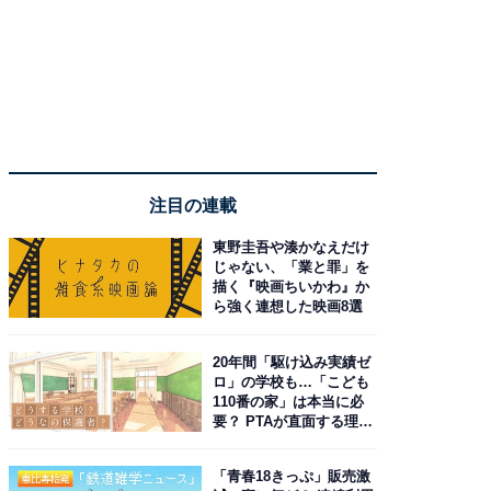
注目の連載
東野圭吾や湊かなえだけ
じゃない、「業と罪」を
描く『映画ちいかわ』か
ら強く連想した映画8選
20年間「駆け込み実績ゼ
ロ」の学校も…「こども
110番の家」は本当に必
要？ PTAが直面する理想
と現実
「青春18きっぷ」販売激