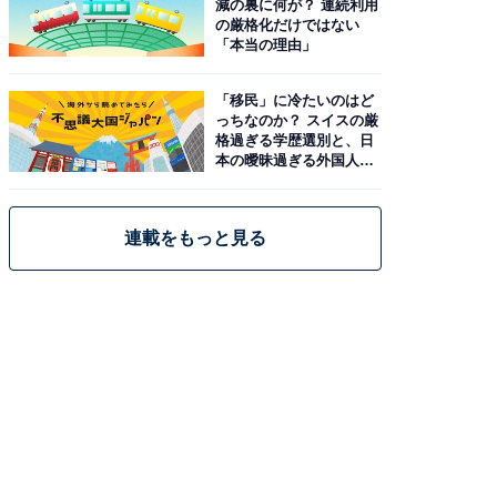
減の裏に何が？ 連続利用
の厳格化だけではない
「本当の理由」
「移民」に冷たいのはど
っちなのか？ スイスの厳
格過ぎる学歴選別と、日
本の曖昧過ぎる外国人政
策
連載をもっと見る