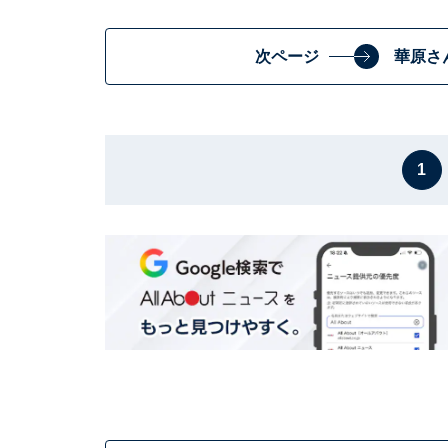
次ページ
華原さ
1