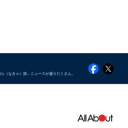
知ら（なきゃ）損」ニュースが盛りだくさん。