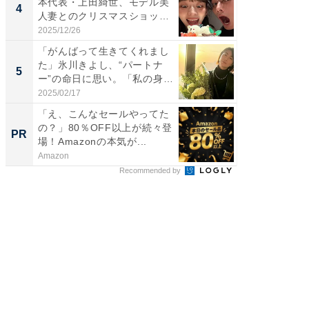
本代表・上田綺世、モデル美
芸人、2
4
4
人妻とのクリスマスショット
エットに
に...
2025/12/26
2026/08/0
「がんばって生きてくれまし
「脳がバ
た」氷川きよし、“パートナ
装姿が話
5
5
ー”の命日に思い。「私の身
のお父さ
体...
2025/02/17
2026/08/0
「え、こんなセールやってた
なぜ今
の？」80％OFF以上が続々登
ぶ人が急
PR
PR
場！Amazonの本気が...
は要確
は...
Amazon
あんしん
Recommended by