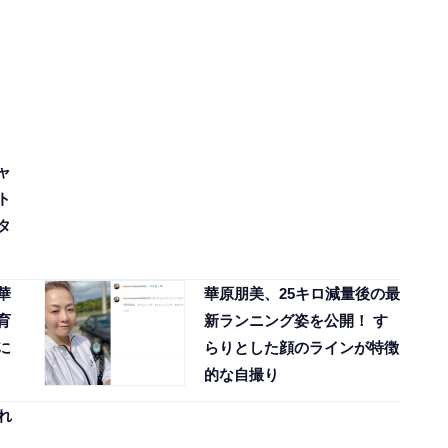
ャ
ト
タ
華
華原朋美、25キロ減量後の最
育
新ランニング姿を公開！ す
に
らりとした顔のラインが特徴
的な自撮り
れ