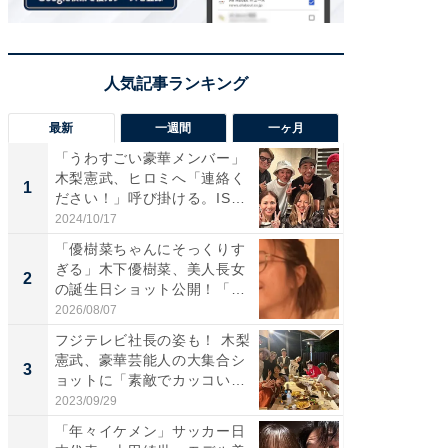
最新
一週間
一ヶ月
「うわすごい豪華メンバー」
「さす
木梨憲武、ヒロミへ「連絡く
は」高
1
1
ださい！」呼び掛ける。IS
災地を
S...
「カ...
2024/10/17
2026/08/0
「優樹菜ちゃんにそっくりす
「女の
ぎる」木下優樹菜、美人長女
介、バ
2
2
の誕生日ショット公開！「1
らのプレ
4...
愛...
2026/08/07
2026/08/0
フジテレビ社長の姿も！ 木梨
「脚が
憲武、豪華芸能人の大集合シ
横川尚
3
3
ョットに「素敵でカッコい
ムキな姿
い...
刃...
2023/09/29
2026/08/0
「年々イケメン」サッカー日
「え、