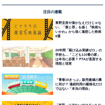
注目の連載
東野圭吾や湊かなえだけじゃな
い、「業と罪」を描く『映画ち
いかわ』から強く連想した映画
8選
20年間「駆け込み実績ゼロ」の
学校も…「こども110番の家」
は本当に必要？ PTAが直面する
理想と現実
「青春18きっぷ」販売激減の裏
に何が？ 連続利用の厳格化だけ
ではない「本当の理由」
「移民」に冷たいのはどっちな