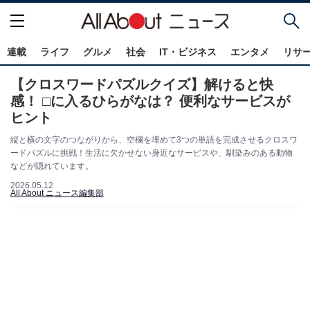
連載
ライフ
グルメ
社会
IT・ビジネス
エンタメ
リサ
【クロスワードパズルクイズ】解けると快
感！ □に入るひらがなは？ 便利なサービスが
ヒント
縦と横の文字のつながりから、空欄を埋めて3つの単語を完成させるクロスワ
ードパズルに挑戦！生活に欠かせない身近なサービスや、馴染みのある動物
などが隠れています。
2026.05.12
All About ニュース編集部