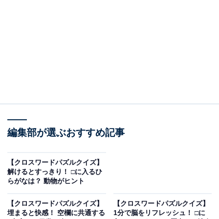
□に入るひらがなは？
次の言葉に共通して入るひらがなを考えてみましょう。
・た □ こ（縦の言葉）
・は □ た □（横の言葉）
・き □ ね（縦の言葉）
編集部が選ぶおすすめ記事
ヒント：横の言葉は「便利なサービス」に関わる名称で
【クロスワードパズルクイズ】
す。
解けるとすっきり！ □に入るひ
らがなは？ 動物がヒント
あわせて読みたい
【クロスワードパズルクイズ】
【クロスワードパズルクイズ】
【クロスワードパズルクイズ】1分ですっき
埋まると快感！ 空欄に共通する
1分で脳をリフレッシュ！ □に
り！ 空欄に共通する2文字は？日常を表す言