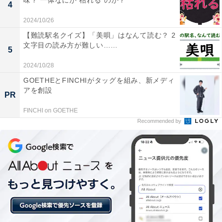
味？ 一体なにが“枯れる”のか？
4
2024/10/26
【難読駅名クイズ】「美唄」はなんて読む？ 2
文字目の読み方が難しい……
5
2024/10/28
GOETHEとFINCHIがタッグを組み、新メディ
アを創設
PR
FINCHI on GOETHE
Recommended by