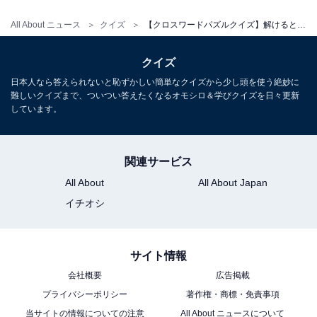
All About ニュース
クイズ
【クロスワードパズルクイズ】解けると快感！ □に入るひらがなは？ 便利なサービスがヒント
クイズ
日本人なら答えられないと恥ずかしい簡単なクイズから少し頭を使う絶妙に
難しいクイズまで、ついつい答えたくなるオモシロ＆学びクイズを日々更新
しています。
関連サービス
All About
All About Japan
イチオシ
サイト情報
会社概要
広告掲載
プライバシーポリシー
著作権・商標・免責事項
当サイトの情報についての注意
All About ニュースについて