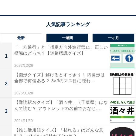
こちらもおすすめ
【クロスワードパズルクイズ】1分ですっきり！
空欄に共通する2文字は？日常を表す言葉がヒン
ト
最新
一週間
一ヶ月
「一方通行」と「指定方向外進行禁止」正しい
標識はどっち？【道路標識クイズ】
1
2022/12/26
【図形クイズ】解けるとすっきり！ 四角形は
全部で何個ある？ 3×3のマス目に隠れ...
2
1
2
2026/01/28
【難読駅名クイズ】「酒々井」（千葉県）はな
んて読む？ アウトレットの名前でおなじ...
3
2024/11/30
【推し活用語クイズ】「枯れる」はどんな意