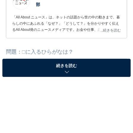
部
「All About ニュース」は、ネットの話題から世の中の動きまで、暮
らしの中にあふれる「なぜ？」「どうして？」を分かりやすく伝え
るAll About発のニュースメディアです。お金や仕事、恋愛、ITに関
...続きを読む
する疑問に対して専門家が分かりやすく回答するほか、エンタメ情
報やSNSで話題のトピックスを紹介しています。
問題：□に入るひらがなは？
続きを読む