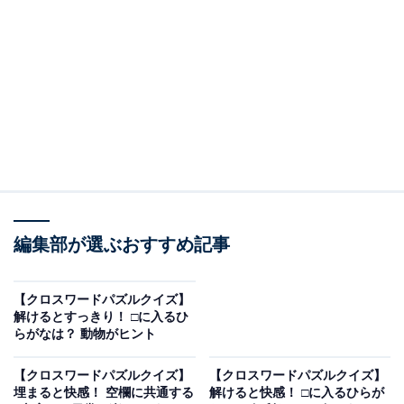
□に入るひらがなは？
次の言葉に共通して入るひらがなを考えてみましょう。
・き □ こ（縦の言葉）
・か □ ざ □（横の言葉）
・い □ し（縦の言葉）
編集部が選ぶおすすめ記事
ヒント：横の言葉は、美しい名園や伝統的な街並みで知
【クロスワードパズルクイズ】
られる「地名」です。
解けるとすっきり！ □に入るひ
らがなは？ 動物がヒント
あわせて読みたい
【クロスワードパズルクイズ】
【クロスワードパズルクイズ】
【クロスワードパズルクイズ】解けるとすっ
埋まると快感！ 空欄に共通する
解けると快感！ □に入るひらが
きり！ □に入るひらがなは？ 動物がヒント