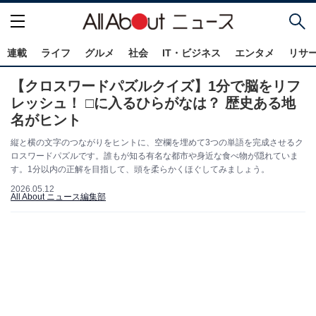
連載
ライフ
グルメ
社会
IT・ビジネス
エンタメ
リサ
【クロスワードパズルクイズ】1分で脳をリフ
レッシュ！ □に入るひらがなは？ 歴史ある地
名がヒント
縦と横の文字のつながりをヒントに、空欄を埋めて3つの単語を完成させるク
ロスワードパズルです。誰もが知る有名な都市や身近な食べ物が隠れていま
す。1分以内の正解を目指して、頭を柔らかくほぐしてみましょう。
2026.05.12
All About ニュース編集部