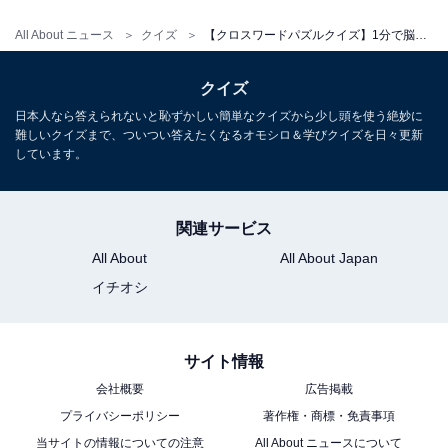
All About ニュース
クイズ
【クロスワードパズルクイズ】1分で脳をリフレッシュ！ □に入るひらがなは？ 歴史ある地名がヒント
クイズ
日本人なら答えられないと恥ずかしい簡単なクイズから少し頭を使う絶妙に
難しいクイズまで、ついつい答えたくなるオモシロ＆学びクイズを日々更新
しています。
関連サービス
All About
All About Japan
イチオシ
サイト情報
会社概要
広告掲載
プライバシーポリシー
著作権・商標・免責事項
当サイトの情報についての注意
All About ニュースについて