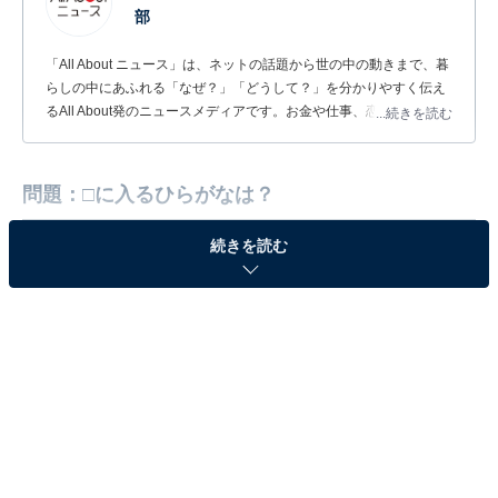
部
「All About ニュース」は、ネットの話題から世の中の動きまで、暮
らしの中にあふれる「なぜ？」「どうして？」を分かりやすく伝え
るAll About発のニュースメディアです。お金や仕事、恋愛、ITに関
...続きを読む
する疑問に対して専門家が分かりやすく回答するほか、エンタメ情
報やSNSで話題のトピックスを紹介しています。
問題：□に入るひらがなは？
続きを読む