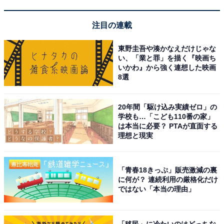
注目の連載
東野圭吾や湊かなえだけじゃな
い、「業と罪」を描く『映画ち
いかわ』から強く連想した映画
8選
20年間「駆け込み実績ゼロ」の
学校も…「こども110番の家」
は本当に必要？ PTAが直面する
理想と現実
「青春18きっぷ」販売激減の裏
に何が？ 連続利用の厳格化だけ
ではない「本当の理由」
「移民」に冷たいのはどっちな