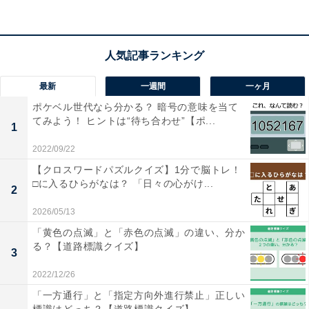
こちらもおすすめ
【クロスワードパズルクイズ】1分ですっきり！
空欄に共通する2文字は？日常を表す言葉がヒン
ト
最新
一週間
一ヶ月
ポケベル世代なら分かる？ 暗号の意味を当て
てみよう！ ヒントは“待ち合わせ”【ポ...
1
2022/09/22
【クロスワードパズルクイズ】1分で脳トレ！
□に入るひらがなは？ 「日々の心がけ...
2
1
2
2026/05/13
「黄色の点滅」と「赤色の点滅」の違い、分か
る？【道路標識クイズ】
3
2022/12/26
「一方通行」と「指定方向外進行禁止」正しい