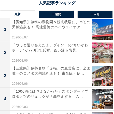
最新
一週間
一ヶ月
【愛知県】無料の動物園＆観光牧場に、市初の
天然温泉も！ 高速道路のハイウェイオア...
1
2026/08/07
「やっと巡り会えたよ」ダイソーの“ちいかわ
ポーチ”が220円で反響。ぬい活＆防災...
2
2026/08/06
【三重県】伊勢名物「赤福」の直営店に、全国
唯一のコメダ大判焼き店も！ 東名阪・伊...
3
2026/08/06
「1000円には見えなかった」スタンダードプ
ロダクツのリュックが「高見えする」の...
4
2：菊池温泉（熊本県菊池市）
2026/08/03