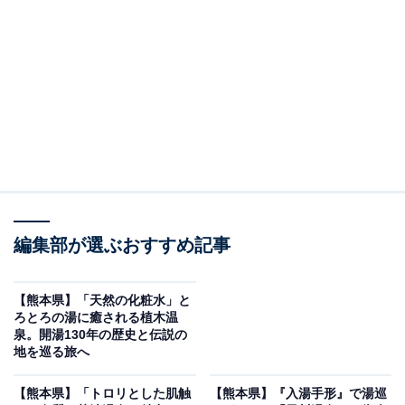
編集部が選ぶおすすめ記事
【熊本県】「天然の化粧水」と
黒川温泉（写真はイメージです）
ろとろの湯に癒される植木温
泉。開湯130年の歴史と伝説の
「入湯手形」で30軒の宿の露天風呂を巡れる黒川温泉
地を巡る旅へ
は、グルメも旅の大きな楽しみです。
【熊本県】「トロリとした肌触
【熊本県】『入湯手形』で湯巡