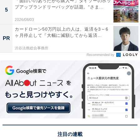
「面白いのあったから購入〜」ダイソーのポッ
プアップランドリーバッグが話題。“さま...
5
2026/08/03
カードローン50万円以上の人は、返済を3～6
ヶ月停止して『大幅に減額してから返済...
PR
渋谷法務総合事務所
Recommended by
菊池温泉（写真はイメージです）
「日本の名湯百選」認定の菊池温泉は、グルメも見逃せ
ません。
注目の連載