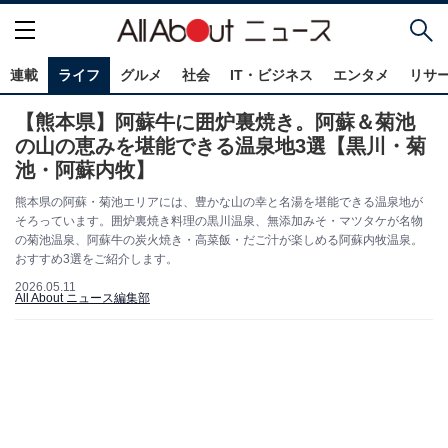
連載
ライフ
グルメ
社会
IT・ビジネス
エンタメ
リサ
【熊本県】阿蘇牛に囲炉裏焼き。阿蘇＆菊池
の山の恵みを堪能できる温泉地3選【黒川・菊
池・阿蘇内牧】
熊本県の阿蘇・菊池エリアには、豊かな山の幸と名湯を堪能できる温泉地が
そろっています。囲炉裏焼き料理の黒川温泉、無添加みそ・マツタケが名物
の菊池温泉、阿蘇牛の炭火焼き・高菜飯・だご汁が楽しめる阿蘇内牧温泉。
おすすめ3選をご紹介します。
2026.05.11
All About ニュース編集部