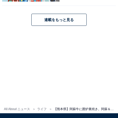
菊池温泉周辺にある旅館・ホテルを楽天トラベルで見る
連載をもっと見る
All About ニュース
ライフ
【熊本県】阿蘇牛に囲炉裏焼き。阿蘇＆菊池の山の恵みを堪能できる温泉地3選【黒川・菊池・阿蘇内牧】
3：阿蘇内牧温泉（熊本県阿蘇市）