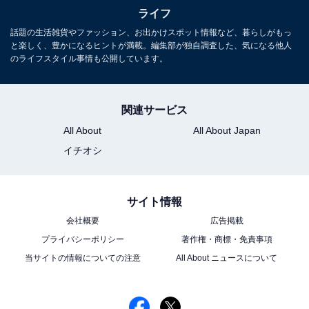
ライフ
話題の生活雑貨やファッション、お出かけスポット情報など、暮らしがもっ
と楽しく、豊かになるヒントが満載。編集部が独自調査した、気になる他人
のライフスタイル事情も公開しています。
関連サービス
All About
All About Japan
イチオシ
サイト情報
会社概要
広告掲載
プライバシーポリシー
著作権・商標・免責事項
阿蘇内牧温泉（写真はイメージです）
当サイトの情報についての注意
All About ニュースについて
夏目漱石が小説『二百十日』の舞台として描いた阿蘇エ
リア最大の温泉郷・阿蘇内牧（うちのまき）温泉は、郷