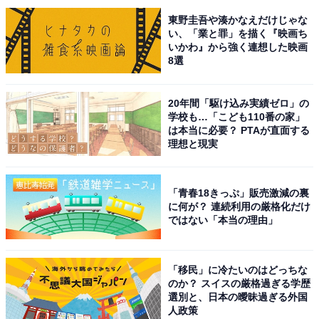
直営農場の新鮮な卵を使ったプリンやスイーツが人気の
東野圭吾や湊かなえだけじゃな
「コッコファーム たまご庵」は、温泉帰りに立ち寄りた
い、「業と罪」を描く『映画ち
い定番スポット。また100％手づくりの無添加みそ・醤
いかわ』から強く連想した映画
8選
油を製造販売する「卑弥呼醤院（ひみここうじいん）」
では、昔ながらの製法で作られた発酵食品をお土産に購
20年間「駆け込み実績ゼロ」の
入できます。
学校も…「こども110番の家」
は本当に必要？ PTAが直面する
秋には「菊池渓谷」周辺で採れるマツタケが旬を迎え、
理想と現実
菊池牛など地元ブランド食材を使った料理が宿の食卓を
彩ります。
「青春18きっぷ」販売激減の裏
に何が？ 連続利用の厳格化だけ
ではない「本当の理由」
周辺には、大小さまざまな滝と清流の絶景が楽しめる
「菊池渓谷」があり、日本名水百選・日本の滝百選にも
選ばれています。温泉・グルメ・絶景をセットで楽しめ
「移民」に冷たいのはどっちな
る温泉地です。
のか？ スイスの厳格過ぎる学歴
選別と、日本の曖昧過ぎる外国
人政策