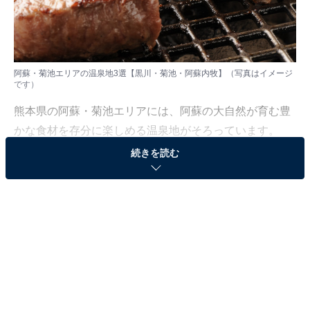
阿蘇・菊池エリアの温泉地3選【黒川・菊池・阿蘇内牧】（写真はイメージ
です）
熊本県の阿蘇・菊池エリアには、阿蘇の大自然が育む豊
かな食材を存分に楽しめる温泉地がそろっています。
続きを読む
囲炉裏を囲む山里の郷土料理から、阿蘇牛・高菜飯・地
元直送の卵料理まで、温泉とグルメを一緒に堪能できる
3つの温泉地をご紹介します。
※本記事で紹介している商品の購入やサービスの利用により、売上の一部が
オールアバウトに還元されることがあります。
1：黒川温泉（熊本県阿蘇郡南小国町）