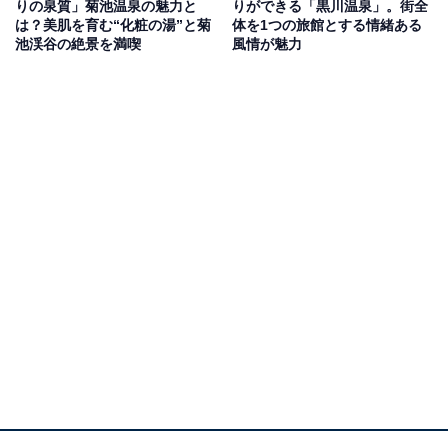
りの泉質」菊池温泉の魅力と
りができる「黒川温泉」。街全
最大の魅力は、囲炉裏を囲んで山菜・川魚・鹿肉などを
は？美肌を育む“化粧の湯”と菊
体を1つの旅館とする情緒ある
炭火で焼いて味わう伝統的な「囲炉裏焼き料理」で、山
池渓谷の絶景を満喫
風情が魅力
里の秘境ならではの醍醐味（だいごみ）として多くのリ
ピーターを惹きつけています。
食材は地元・南小国町の農家や猟師から仕入れるこだわ
りの宿も多く、土地の豊かさをそのまま皿の上で感じら
れます。
また、冬には竹灯籠が川辺を照らす幻想的な「湯あか
り」イベントが開催されます。滝の裏側に入れる「鍋ヶ
滝」や「菊池渓谷」の紅葉ドライブ、大草原での乗馬体
験「エル・パティオ牧場」など、周辺のアクティビティ
も充実です。
黒川温泉周辺にある旅館・ホテルを楽天トラベルで見る