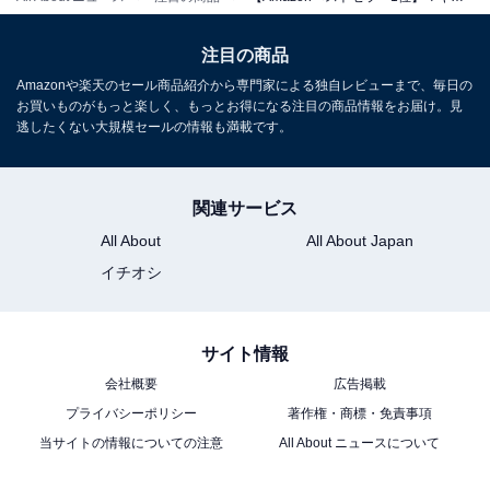
マキタ「MP180DZ」
注目の商品
Amazonや楽天のセール商品紹介から専門家による独自レビューまで、毎日の
お買いものがもっと楽しく、もっとお得になる注目の商品情報をお届け。見
逃したくない大規模セールの情報も満載です。
マキタ(Makita) 充電式空気入れ18V 米英仏バルブ&ボール
関連サービス
浮き輪バルブ付 バッテリ充電器別売 MP180DZ ブルー
All About
All About Japan
Amazonで見る
イチオシ
マキタ「GA402DZ」
サイト情報
会社概要
広告掲載
プライバシーポリシー
著作権・商標・免責事項
当サイトの情報についての注意
All About ニュースについて