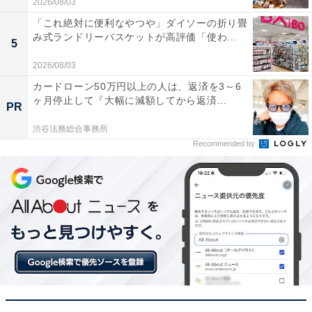
2026/08/03
「これ絶対に便利なやつや」ダイソーの折り畳
マキタ「急速充電器 DC18RF」には以下のような口コミ
み式ランドリーバスケットが高評価「使わ...
5
が寄せられています。
2026/08/03
カードローン50万円以上の人は、返済を3～6
とにかく充電スピードが非常に速く、お昼休憩など
ヶ月停止して『大幅に減額してから返済...
の短い時間でもしっかりチャージできるので本当に
PR
助かります
渋谷法務総合事務所
Recommended by
USB端子がついているので、作業をしながらスマホ
の充電も同時に済ませられるのが思いのほか便利で
重宝しています
充電完了のメロディを自分好みに選択できる遊び心
もあり、騒がしい現場でも聞き取りやすくて使い勝