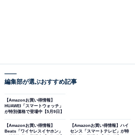
Amazonで商品を見る
※以下の情報は5月10日17時45分現在のものです。値段
の変更、売り切れの場合もあります。
編集部が選ぶおすすめ記事
この記事の執筆者：
All About ニュース お買
いもの部
【Amazonお買い得情報】
Amazonのセール商品から売れ筋ランキングまで、毎日のお買いも
HUAWEI「スマートウォッチ」
が特別価格で登場中【5月9日】
のがもっと楽しく、もっとお得になる情報をお届け。編集部員によ
る独自レビューなど、ここでしか手に入らない情報も満載です。
...続きを読む
【Amazonお買い得情報】
【Amazonお買い得情報】ハイ
Beats「ワイヤレスイヤホン」
センス「スマートテレビ」が特
※本記事で紹介している商品の購入やサービスの利用により、売上の一部が