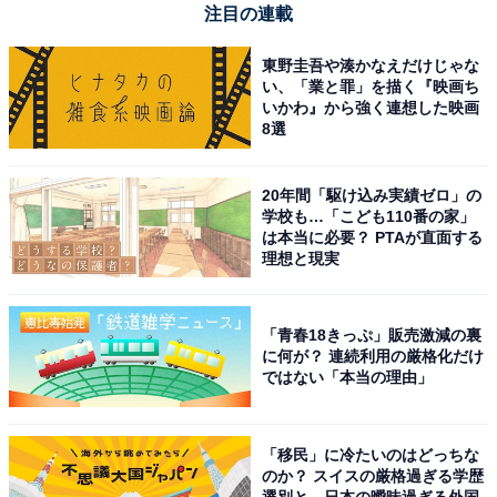
注目の連載
手がいいですね
東野圭吾や湊かなえだけじゃな
い、「業と罪」を描く『映画ち
いかわ』から強く連想した映画
現場での待ち時間を最小限に抑えたい人や、バッテリと
8選
同時にスマホも効率よく充電したい人には、おすすめの
商品といえそうです。
20年間「駆け込み実績ゼロ」の
学校も…「こども110番の家」
は本当に必要？ PTAが直面する
理想と現実
「青春18きっぷ」販売激減の裏
に何が？ 連続利用の厳格化だけ
ではない「本当の理由」
「移民」に冷たいのはどっちな
のか？ スイスの厳格過ぎる学歴
選別と、日本の曖昧過ぎる外国