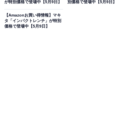
が特別価格で登場中【5月9日】
別価格で登場中【5月9日】
オールアバウトに還元されることがあります。
【Amazonお買い得情報】マキ
マキタ「DC18RF」は作業効率を劇的に高める1台
タ「インパクトレンチ」が特別
価格で登場中【5月9日】
マキタ 急速充電器14.4～18V DC18RF
Amazonで見る
「充電器」カテゴリでベストセラー1位を獲得している
のは、マキタの充電器「DC18RF」です。価格は記事執
筆時点で、税込み6970円となっています。