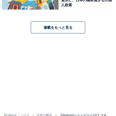
人政策
【今日チェックしたい】マキタの人気商品5選
連載をもっと見る
マキタ「AS180DZ」
マキタ(Makita) 充電式エアダスタ 18V バッテリ・充電
器・ケース別売 AS180DZ
Amazonで見る
All About ニュース
注目の商品
【Amazonベストセラー1位】マキタ「充電器」は作業効率を劇的に高めてくれる【5月10日】