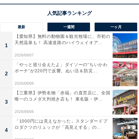
この商品のおすすめポイントは？
マキタの「DC18RF」は、作業効率を劇的に高める
14.4V〜18V対応の急速充電器
です。バッテリの状態を最
最新
一週間
一ヶ月
適に判断しながら充電するシステムにより、
最短クラス
【愛知県】無料の動物園＆観光牧場に、市初の
天然温泉も！ 高速道路のハイウェイオア...
の充電時間
を実現。さらに、スマホなどのモバイル機器
1
を充電できる
USBポートを搭載
しているため、現場での
2026/08/07
電源確保がよりスマートになります！
「やっと巡り会えたよ」ダイソーの“ちいかわ
ポーチ”が220円で反響。ぬい活＆防災...
2
充電完了時には心地よいメロディでお知らせしてくれる
2026/08/06
ほか、
壁掛けにも対応
しており、限られたスペースを有
【三重県】伊勢名物「赤福」の直営店に、全国
効活用できる設計も魅力です。バッテリを冷却しながら
唯一のコメダ大判焼き店も！ 東名阪・伊...
3
充電するファン機能により、連続して充電しても効率が
2026/08/06
落ちにくく、ハードな現場作業を支える強力なインフラ
「1000円には見えなかった」スタンダードプ
として活躍してくれます。
ロダクツのリュックが「高見えする」の...
4
マキタ「急速充電器 DC18RF」の口コミは？