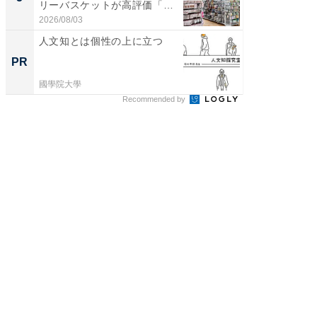
リーバスケットが高評価「使
層水風
わ...
帰...
2026/08/03
2026/08/0
人文知とは個性の上に立つ
シェア別荘
wners
PR
PR
國學院大學
COCO VIL
Recommended by