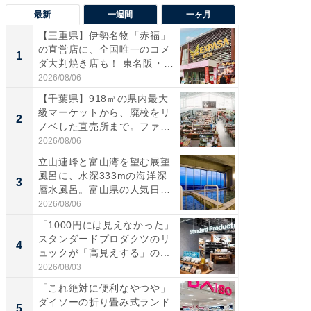
最新
一週間
一ヶ月
【三重県】伊勢名物「赤福」
【兵庫
の直営店に、全国唯一のコメ
ーメン
1
1
ダ大判焼き店も！ 東名阪・
再現した
伊...
道...
2026/08/06
2026/08/0
【千葉県】918㎡の県内最大
【三重
級マーケットから、廃校をリ
の直営
2
2
ノベした直売所まで。ファ
ダ大判焼
ー...
伊...
2026/08/06
2026/08/0
立山連峰と富山湾を望む展望
【千葉県
風呂に、水深333mの海洋深
級マー
3
3
層水風呂。富山県の人気日
ノベし
帰...
ー...
2026/08/06
2026/08/0
「1000円には見えなかった」
ステラ
スタンダードプロダクツのリ
詰め放題
4
4
ュックが「高見えする」の...
00円で「
2026/08/03
2026/08/0
「これ絶対に便利なやつや」
立山連
ダイソーの折り畳み式ランド
風呂に、
5
5