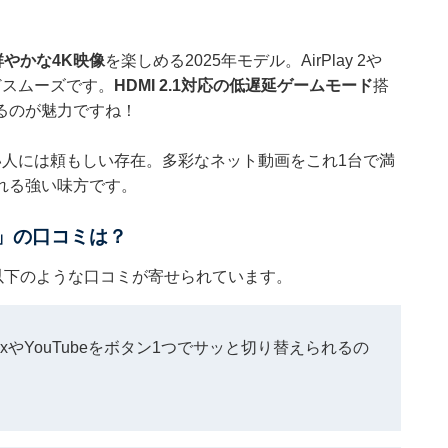
鮮やかな4K映像
を楽しめる2025年モデル。AirPlay 2や
どスムーズです。
HDMI 2.1対応の低遅延ゲームモード
搭
るのが魅力ですね！
人には頼もしい存在。多彩なネット動画をこれ1台で満
れる強い味方です。
R」の口コミは？
は以下のような口コミが寄せられています。
ixやYouTubeをボタン1つでサッと切り替えられるの