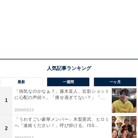
最新
一週間
一ヶ月
「病気なのかなぁ？」藤木直人、近影ショット
に心配の声続々。「痩せ過ぎてない？」「...
1
2026/03/13
「うわすごい豪華メンバー」木梨憲武、ヒロミ
へ「連絡ください！」呼び掛ける。ISS...
2