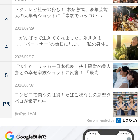
2024/10/17
フジテレビ社長の姿も！ 木梨憲武、豪華芸能
人の大集合ショットに「素敵でカッコいい...
3
2023/09/29
「がんばって生きてくれました」氷川きよ
し、“パートナー”の命日に思い。「私の身体...
4
2025/02/17
「涙出た」サッカー日本代表、炎上騒動の美人
妻との幸せ家族ショットに反響！ 「最高...
5
2026/08/07
コンビニで買うのは損！たばこ税なしの新型タ
バコが爆売れ中
PR
株式会社HAL
Recommended by