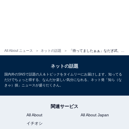
All About ニュース
ネットの話題
「待ってましたぁぁ」なだぎ武、超名作アニメ映画のキャラを再現！ 「腹筋いたい」「ハイクオリティ」
ネットの話題
国内外のSNSで話題の人＆トピックをタイムリーにお届けします。知ってる
だけでちょっと得する、なんだか楽しい気分になれる、ネット発「知ら（な
きゃ）損」ニュースが盛りだくさん。
関連サービス
All About
All About Japan
イチオシ