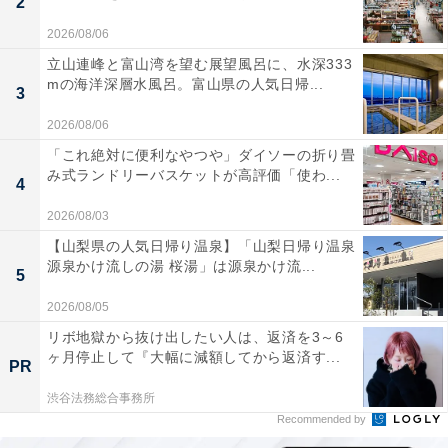
2
2026/08/06
立山連峰と富山湾を望む展望風呂に、水深333
mの海洋深層水風呂。富山県の人気日帰...
3
2026/08/06
「これ絶対に便利なやつや」ダイソーの折り畳
み式ランドリーバスケットが高評価「使わ...
4
2026/08/03
【山梨県の人気日帰り温泉】「山梨日帰り温泉
源泉かけ流しの湯 桜湯」は源泉かけ流...
5
2026/08/05
リボ地獄から抜け出したい人は、返済を3～6
ヶ月停止して『大幅に減額してから返済す...
PR
渋谷法務総合事務所
Recommended by