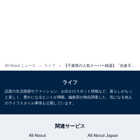
All About ニュース
ライフ
【千葉県の人気スーパー銭湯】「佐倉天然温泉 澄流」はサウナが充実した施設。竹林に囲まれた露天風呂でリラックス
ライフ
話題の生活雑貨やファッション、お出かけスポット情報など、暮らしがもっ
と楽しく、豊かになるヒントが満載。編集部が独自調査した、気になる他人
のライフスタイル事情も公開しています。
関連サービス
All About
All About Japan