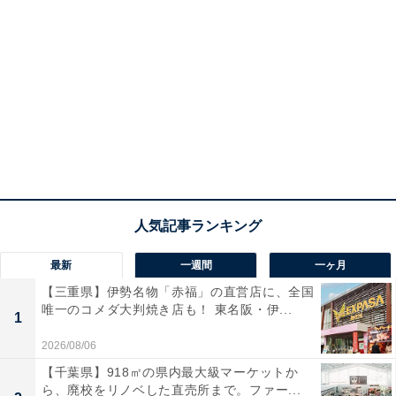
最新
一週間
一ヶ月
【三重県】伊勢名物「赤福」の直営店に、全国
唯一のコメダ大判焼き店も！ 東名阪・伊...
1
2026/08/06
【千葉県】918㎡の県内最大級マーケットか
ら、廃校をリノベした直売所まで。ファー...