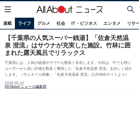
連載
ライフ
グルメ
社会
IT・ビジネス
エンタメ
リサ
【千葉県の人気スーパー銭湯】「佐倉天然温
泉 澄流」はサウナが充実した施設。竹林に囲
まれた露天風呂でリラックス
千葉県には、人気の銭湯やサウナも数多く存在します。今回は、中でも特に
ユーザーから高い評価を数多く獲得した「佐倉天然温泉 澄流」を詳しく紹介
します。（サムネイル画像：「佐倉天然温泉 澄流」公式Webサイトより）
2026.05.10
All About ニュース編集部