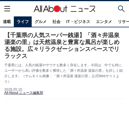
連載
ライフ
グルメ
社会
IT・ビジネス
エンタメ
リサ
【千葉県の人気スーパー銭湯】「酒々井温泉
湯楽の里」は天然温泉と豊富な風呂が楽しめ
る施設。広々リラクゼーションスペースでリ
ラックス
千葉県には、人気の銭湯やサウナも数多く存在します。今回は、中でも特に
ユーザーから高い評価を数多く獲得した「酒々井温泉 湯楽の里」を詳しく紹
介します。（サムネイル画像：「酒々井温泉 湯楽の里」公式Webサイトよ
り）
2026.05.10
All About ニュース編集部