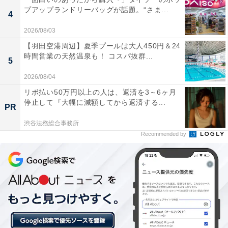
プアップランドリーバッグが話題。“さま...
4
館内がとてもきれいで清潔感がある
2026/08/03
【羽田空港周辺】夏季プールは大人450円＆24
時間営業の天然温泉も！ コスパ抜群...
5
炭酸泉のお風呂がぬるめで気持ちがよい
2026/08/04
リボ払い50万円以上の人は、返済を3～6ヶ月
停止して『大幅に減額してから返済する...
PR
食事が良心的な価格設定
渋谷法務総合事務所
Recommended by
「酒々井温泉 湯楽の里」のアクセ
次ページ
スや料金情報も見る