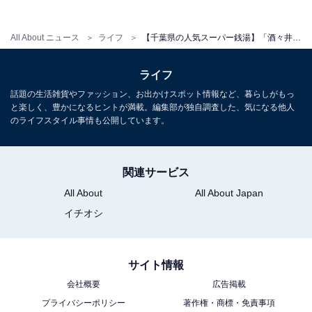
All About ニュース
ライフ
【千葉県の人気スーパー銭湯】「酒々井温泉 湯楽の里」は天然温泉と豊富な風呂が楽しめる施設。広々リラクゼーションスペースでリラックス
ライフ
話題の生活雑貨やファッション、お出かけスポット情報など、暮らしがもっ
と楽しく、豊かになるヒントが満載。編集部が独自調査した、気になる他人
のライフスタイル事情も公開しています。
関連サービス
All About
All About Japan
イチオシ
サイト情報
会社概要
広告掲載
プライバシーポリシー
著作権・商標・免責事項