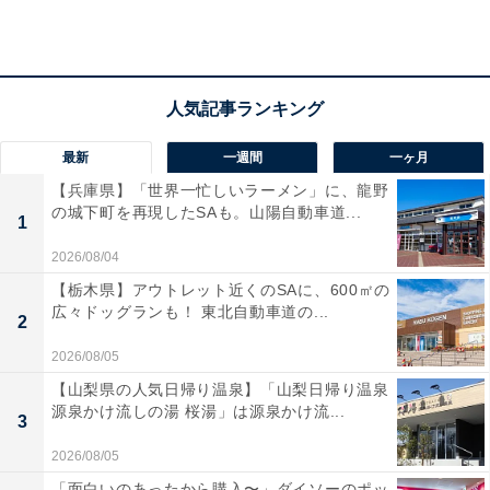
最新
一週間
一ヶ月
【兵庫県】「世界一忙しいラーメン」に、龍野
の城下町を再現したSAも。山陽自動車道...
1
2026/08/04
【栃木県】アウトレット近くのSAに、600㎡の
広々ドッグランも！ 東北自動車道の...
2
2026/08/05
「酒々井温泉 湯楽の里」の口コミは？
【山梨県の人気日帰り温泉】「山梨日帰り温泉
源泉かけ流しの湯 桜湯」は源泉かけ流...
3
「酒々井温泉 湯楽の里」には、以下のような口コミが寄
2026/08/05
せられています。
「面白いのあったから購入〜」ダイソーのポッ