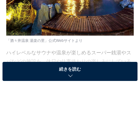
「酒々井温泉 湯楽の里」公式Webサイトより
ハイレベルなサウナや温泉が楽しめるスーパー銭湯やス
パなどの施設を、休日や仕事終わりの楽しみにしている
続きを読む
人も少なくないはず。日々の疲れを癒すリラックスタイ
ムは、何物にも代えがたい時間ですよね。しかし、近年
では高い人気をほこる施設も多く、どこに行けばよいか
迷ってしまう……そんな思いを抱えている人もいるので
はないでしょうか。
そんな人に向けて、All About ニュース編集部が厳選し
た、人気かつ評価の高いサウナやスーパー銭湯の施設を