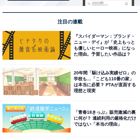
注目の連載
『スパイダーマン：ブランド・
ニュー・デイ』が「史上もっと
も優しいヒーロー映画」になっ
た理由。予習したい作品は？
20年間「駆け込み実績ゼロ」の
学校も…「こども110番の家」
は本当に必要？ PTAが直面する
こちらもおすすめ
理想と現実
【千葉県の人気スーパー銭湯】「成田 龍泉の
湯」はさまざまな湯舟が楽しめる天然温泉施
設。日本庭園を眺めながらでリラックス
「青春18きっぷ」販売激減の裏
に何が？ 連続利用の厳格化だけ
ではない「本当の理由」