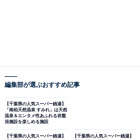
紹介します。今回紹介するのは、千葉県で人気の施設
「酒々井温泉 湯楽の里」です。
※2026年5月時点で、Googleクチコミが500件以上、平
均評価が4.0超えの銭湯を紹介しています
＞アクセスと料金をチェックする
この記事の執筆者：
All About ニュース編集
部
編集部が選ぶおすすめ記事
「All About ニュース」は、ネットの話題から世の中の動きまで、暮
らしの中にあふれる「なぜ？」「どうして？」を分かりやすく伝え
【千葉県の人気スーパー銭湯】
るAll About発のニュースメディアです。お金や仕事、恋愛、ITに関
...続きを読む
「南柏天然温泉 すみれ」は天然
する疑問に対して専門家が分かりやすく回答するほか、エンタメ情
温泉＆エンタメ性あふれる岩盤
報やSNSで話題のトピックスを紹介しています。
浴施設を楽しめる施設
※本記事で紹介している商品の購入やサービスの利用により、売上の一部が
オールアバウトに還元されることがあります。
【千葉県の人気スーパー銭湯】
【千葉県の人気スーパー銭湯】