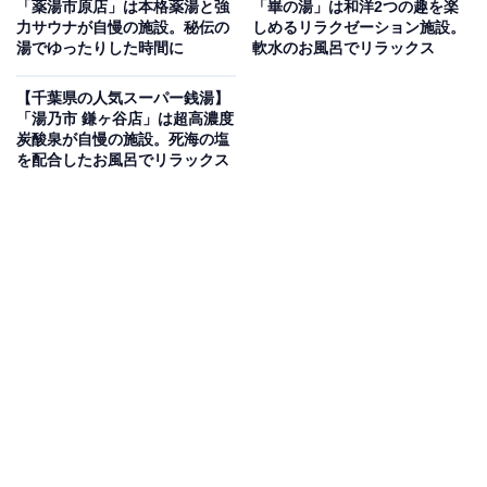
「酒々井温泉 湯楽の里」は天然温泉の露天風呂と
「薬湯市原店」は本格薬湯と強
「崋の湯」は和洋2つの趣を楽
力サウナが自慢の施設。秘伝の
しめるリラクゼーション施設。
サウナ・炭酸泉など多彩なお風呂が充実
湯でゆったりした時間に
軟水のお風呂でリラックス
天然温泉の露天風呂では、緑あふれる酒々井の景観を眺
【千葉県の人気スーパー銭湯】
「湯乃市 鎌ヶ谷店」は超高濃度
めながらゆったりと湯浴みを楽しめます。屋内浴槽もサ
炭酸泉が自慢の施設。死海の塩
ウナや炭酸泉をはじめバリエーション豊かに揃ってお
を配合したお風呂でリラックス
り、くつろぎのひとときを過ごせます。入浴後は広々と
したリラクゼーションスペースで休憩でき、ビールや地
酒を味わえる食事処も好評です。
楽天トラベルで泊まれるサウナを探す