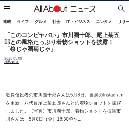
連載
ライフ
グルメ
社会
IT・ビジネス
エンタメ
リサ
「このコンビヤバい」市川團十郎、尾上菊五
郎との風格たっぷり着物ショットを披露！
「祭じゃ團菊じゃ」
2026.05.09
福島 ゆき
歌舞伎役者の市川團十郎さんは5月8日、自身のInstagram
を更新。八代目尾上菊五郎さんとの着物ショットを披露
しました。【写真】市川團十郎、着物ショットを披露市
川さんは「5月8日（金）18:30頃〜...