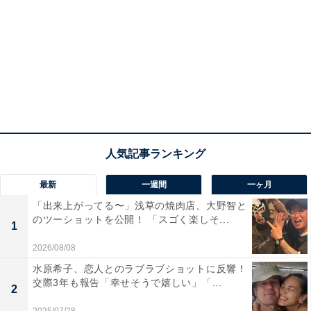
最新
一週間
一ヶ月
「出来上がってる〜」浅草の焼肉店、大野智と
のツーショットを公開！ 「スゴく楽しそ...
1
2026/08/08
水原希子、恋人とのラブラブショットに反響！
交際3年も報告「幸せそうで嬉しい」「...
2