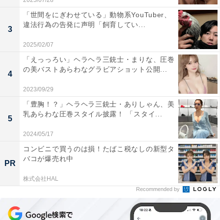
2025/07/28
「世間をにぎわせている」動物系YouTuber、
違法行為の告発に声明「飼育してい...
3
2025/02/07
「えっっろい」ヘラヘラ三銃士・まりな、圧巻
の美バストあらわなグラビアショット公開...
4
2023/09/29
「豊胸！？」ヘラヘラ三銃士・ありしゃん、美
乳あらわな圧巻スタイル披露！ 「スタイ...
5
2024/05/17
コンビニで買うのは損！たばこ税なしの新型タ
バコが爆売れ中
PR
株式会社HAL
Recommended by