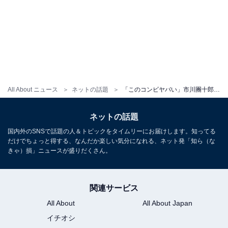
All About ニュース
ネットの話題
「このコンビヤバい」市川團十郎、尾上菊五郎との風格たっぷり着物ショットを披露！ 「祭じゃ團菊じゃ」
ネットの話題
国内外のSNSで話題の人＆トピックをタイムリーにお届けします。知ってる
だけでちょっと得する、なんだか楽しい気分になれる、ネット発「知ら（な
きゃ）損」ニュースが盛りだくさん。
関連サービス
All About
All About Japan
イチオシ