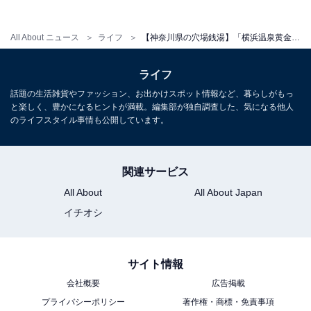
All About ニュース
ライフ
【神奈川県の穴場銭湯】「横浜温泉黄金湯」は天然化石海水型温泉が楽しめる施設。茶褐色の湯と迫力の絵タイルでリラックス
ライフ
話題の生活雑貨やファッション、お出かけスポット情報など、暮らしがもっ
と楽しく、豊かになるヒントが満載。編集部が独自調査した、気になる他人
のライフスタイル事情も公開しています。
こちらもおすすめ
関連サービス
【神奈川県の穴場銭湯】「小松湯」は遊び心と
All About
All About Japan
こだわりあふれる施設。132℃の灼熱サウナと
8℃のキンキン水風呂でリラックス
イチオシ
サイト情報
会社概要
広告掲載
プライバシーポリシー
著作権・商標・免責事項