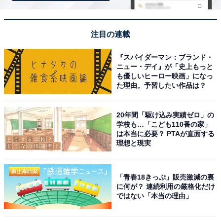
注目の連載
『スパイダーマン：ブランド・
ニュー・デイ』が「史上もっと
も優しいヒーロー映画」になっ
た理由。予習したい作品は？
20年間「駆け込み実績ゼロ」の
学校も…「こども110番の家」
は本当に必要？ PTAが直面する
理想と現実
アクセス・料金情報は？ 泊まれる？
アクセス
「青春18きっぷ」販売激減の裏
に何が？ 連続利用の厳格化だけ
所在地：神奈川県横浜市保土ケ谷区仏向町245-1
ではない「本当の理由」
アクセス：相鉄線「和田町駅」より徒歩10分、または