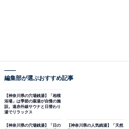
※2026年5月時点で、Googleクチコミが100～300件、平
均評価が4.0超えの銭湯を紹介しています
＞口コミをチェックする
この記事の執筆者：
All About ニュース編集
部
「All About ニュース」は、ネットの話題から世の中の動きまで、暮
編集部が選ぶおすすめ記事
らしの中にあふれる「なぜ？」「どうして？」を分かりやすく伝え
るAll About発のニュースメディアです。お金や仕事、恋愛、ITに関
...続きを読む
する疑問に対して専門家が分かりやすく回答するほか、エンタメ情
【神奈川県の穴場銭湯】「相模
報やSNSで話題のトピックスを紹介しています。
浴場」は季節の薬湯が自慢の施
※本記事で紹介している商品の購入やサービスの利用により、売上の一部が
設。遠赤外線サウナと日替わり
オールアバウトに還元されることがあります。
湯でリラックス
「横浜温泉黄金湯」は希少な天然化石海水型温泉
【神奈川県の穴場銭湯】「日の
【神奈川県の人気銭湯】「天然
と芸術を堪能できる場所