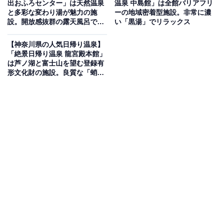
出おふろセンター」は天然温泉
温泉 中島館」は全館バリアフリ
と多彩な変わり湯が魅力の施
ーの地域密着型施設。非常に濃
設。開放感抜群の露天風呂でリ
い「黒湯」でリラックス
地層に閉じ込められた古代の海水が湧出した「天然化石
ラックス
海水型温泉」を堪能できる銭湯です。茶褐色の温泉は神
【神奈川県の人気日帰り温泉】
経痛や冷え性に効能があり、高い天井の浴室には尾形光
「絶景日帰り温泉 龍宮殿本館」
は芦ノ湖と富士山を望む登録有
琳の「風神雷神」や田中みずき絵師による富士山のペン
形文化財の施設。良質な「蛸川
キ絵が彩りを添えます。乾式サウナと水風呂も完備し、
温泉」で旅の疲れを癒せる
夜には200インチのスクリーンで映像を楽しめる「黄金
湯ナイトシアター」も開催されています。
楽天トラベルで泊まれるサウナを探す