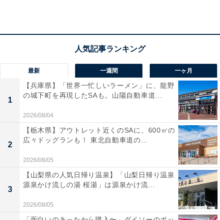
最新
一週間
一ヶ月
【兵庫県】「世界一忙しいラーメン」に、龍野
の城下町を再現したSAも。山陽自動車道...
1
2026/08/04
【栃木県】アウトレット近くのSAに、600㎡の
広々ドッグランも！ 東北自動車道の...
2
「横浜温泉黄金湯」の口コミは？
2026/08/05
【山梨県の人気日帰り温泉】「山梨日帰り温泉
源泉かけ流しの湯 桜湯」は源泉かけ流...
「横浜温泉黄金湯」には以下のような口コミが寄せられ
3
ています。
2026/08/05
「面白いのあったから購入〜」ダイソーのポッ