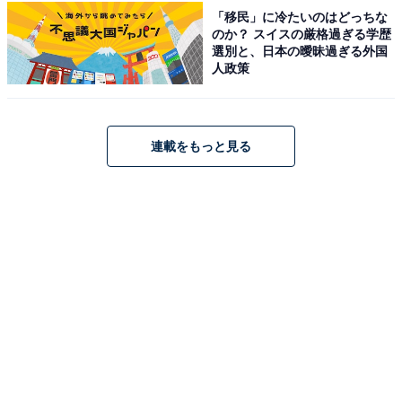
「上星川駅」より徒歩12分
「移民」に冷たいのはどっちな
のか？ スイスの厳格過ぎる学歴
料金
選別と、日本の曖昧過ぎる外国
人政策
※大人（12歳以上）料金。貸しタオル等の有料レンタ
ル・販売あり
平日：530円
連載をもっと見る
土・日・祝：530円
宿泊可否
宿泊：不可（営業時間 15:00~22:30 の日帰り銭湯施設で
あるため）