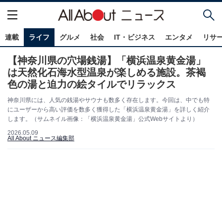
連載
ライフ
グルメ
社会
IT・ビジネス
エンタメ
リサ
【神奈川県の穴場銭湯】「横浜温泉黄金湯」
は天然化石海水型温泉が楽しめる施設。茶褐
色の湯と迫力の絵タイルでリラックス
神奈川県には、人気の銭湯やサウナも数多く存在します。今回は、中でも特
にユーザーから高い評価を数多く獲得した「横浜温泉黄金湯」を詳しく紹介
します。（サムネイル画像：「横浜温泉黄金湯」公式Webサイトより）
2026.05.09
All About ニュース編集部