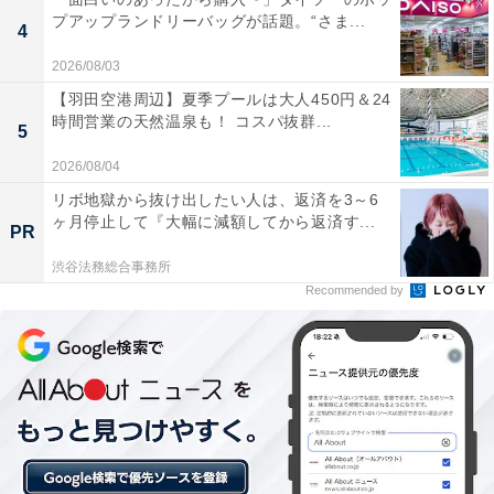
プアップランドリーバッグが話題。“さま...
琥珀色をした天然温泉の質が非常に良く、湯上がり
4
後も体がポカポカと温まった状態が長く続く。
2026/08/03
【羽田空港周辺】夏季プールは大人450円＆24
時間営業の天然温泉も！ コスパ抜群...
5
浴室内の壁画や絵タイルの迫力が素晴らしく、銭湯
2026/08/04
にいながら美術館のような芸術的な雰囲気も楽しめ
リボ地獄から抜け出したい人は、返済を3～6
る。
ヶ月停止して『大幅に減額してから返済す...
PR
渋谷法務総合事務所
Recommended by
電子マネーやクレジットカード決済に対応してお
り、手ぶらセットも充実しているのでランニング帰
りなどに寄りやすい。